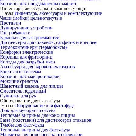
Корзины для посудомоечных машин
Инвентарь, аксессуары и комплектующие
Назад
Инвентарь, аксессуары и комплектующие
Чаши (мойки) цельнотянутые
Противни
Душирующие устройства
Гастроёмкости
Крышки для гастроемкостей
Диспенсеры для стаканов, салфеток и крышек
Термоконтейнеры (термобоксы)
Конфорки электрические
Корзины для фритюрниц
Колоды для разрубки мяса
Аксессуары для пароконвектоматов
Банкетные системы
Корзины для макароноварок
Моющие средства
Шамотный камень для пиццы
Смеситель педальный
Сушилки для рук
Оборудование для фаст-фуда
Назад
Оборудование для фаст-фуда
Люк для мусорного отсека
Тепловые витрины для коно-пиццы
Базы (подставки) для диспенсеров стаканов
Тумбы для фаст-фуда
Тепловые витрины для фаст-фуда
Мармиты для подогрева картофеля фри