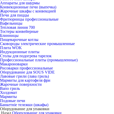
Аппараты для шаурмы
Конвекционные печи (выпечка)
Жарочные шкафы с конвекцией
Печи для пиццы
Фритюрницы профессиональные
Вафельницы
Тепловая линия 700
Тостеры конвейерные
Блинницы
Пищеварочные котлы
Сковороды электрические промышленные
Плита WOK
Индукционные плиты
Столы для подогрева тарелок
Профессиональные плиты (промышленные)
Макароноварки
Рисоварки профессиональные
Оборудование для SOUS VIDE
Лавовые грили (лава гриль)
Мармиты для картофеля фри
Жарочные поверхности
Вапо гриль
Холдомат
Мармиты
Подовые печи
Банкетніе тележки (шкафы)
Оборудование для упаковки
Назад
Оборудование для упаковки