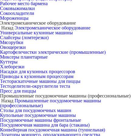
Рабочее место бармена
Соковыжималки
Сокоохладители
Мороженицы
Электромеханическое оборудование
Назад
Электромеханическое оборудование
Универсальные кухонные машины
Слайсеры (ломтерезки)
Мясорубки
Овощерезки
Картофелечистки электрические (промышленные)
Миксеры планетарные
Куттеры
Хлеборезки
Насадки для кухонных процессоров
Приводы к кухонным процессорам
Тестораскаточные машины для пиццы
Тестоделители-округлители теста
Пресс для пиццы
Промышленные посудомоечные машины (профессиональные)
Назад
Промышленные посудомоечные машины
(профессиональные)
Столы для посудомоечных машин
Купольные посудомоечные машины
Посудомоечные машины фронтальные
Посудомоечная машина для бара (стаканы)
Конвейерная посудомоечная машина (туннельная)
Дозаторы моющего, ополаскивающего средства