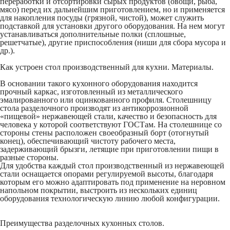
переработки и отсортировки сырых продуктов (овощи, рыба,
мясо) перед их дальнейшим приготовлением, но и применяется
для накопления посуды (грязной, чистой), может служить
подставкой для установки другого оборудования. На нем могут
устанавливаться дополнительные полки (сплошные,
решетчатые), другие приспособления (ниши для сбора мусора и
др.).
Как устроен стол производственный для кухни. Материалы.
В основании такого кухонного оборудования находится
прочный каркас, изготовленный из металлического
эмалированного или оцинкованного профиля. Столешницу
стола разделочного производят из антикоррозионной
«пищевой» нержавеющей стали, качество и безопасность для
человека у которой соответствуют ГОСТам. На столешнице со
стороны стены расположен своеобразный борт (отогнутый
конец), обеспечивающий чистоту рабочего места,
задерживающий брызги, летящие при приготовлении пищи в
разные стороны.
Для удобства каждый
стол производственный из нержавеющей
стали
оснащается опорами регулируемой высоты, благодаря
которым его можно адаптировать под применение на неровном
напольном покрытии, выстроить из нескольких единиц
оборудования технологическую линию любой конфигурации.
Преимущества разделочных кухонных столов.