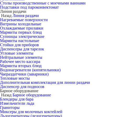
Столы производственные с моечными ваннами
Подставки под пароконвектомат
Линия раздачи
Назад
Линия раздачи
Нагреваемые поверхности
Витрины холодильные
Охлаждаемые прилавки
Мармиты первых блюд
Супницы электрические
Мармиты настольные
Стойки для приборов
Диспенсеры для тарелок
Угловые элементы
Нейтральные элементы
Рабочее место кассира
Мармиты вторых блюд
Водонагреватели (кипятильники)
Чаераздатчики (заварники)
Тепловые мосты
Дополнительная комплектация для линии раздачи
Диспенсер для подносов
Барное оборудование
Назад
Барное оборудование
Блендеры для бара
Измельчители льда
Граниторы
Миксеры для молочных коктейлей
Льдогенераторы (ледогенераторы)