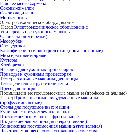
Рабочее место бармена
Соковыжималки
Сокоохладители
Мороженицы
Электромеханическое оборудование
Назад
Электромеханическое оборудование
Универсальные кухонные машины
Слайсеры (ломтерезки)
Мясорубки
Овощерезки
Картофелечистки электрические (промышленные)
Миксеры планетарные
Куттеры
Хлеборезки
Насадки для кухонных процессоров
Приводы к кухонным процессорам
Тестораскаточные машины для пиццы
Тестоделители-округлители теста
Пресс для пиццы
Промышленные посудомоечные машины (профессиональные)
Назад
Промышленные посудомоечные машины
(профессиональные)
Столы для посудомоечных машин
Купольные посудомоечные машины
Посудомоечные машины фронтальные
Посудомоечная машина для бара (стаканы)
Конвейерная посудомоечная машина (туннельная)
Дозаторы моющего, ополаскивающего средства