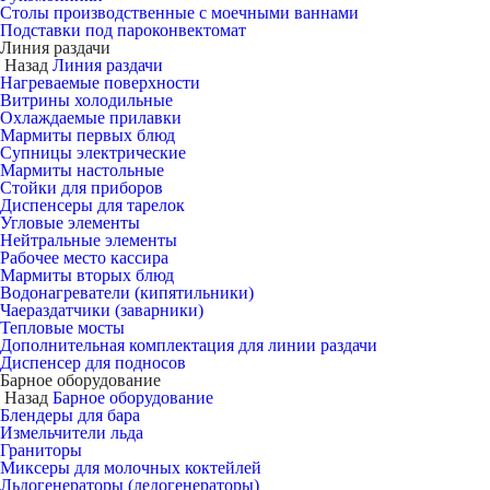
Столы производственные с моечными ваннами
Подставки под пароконвектомат
Линия раздачи
Назад
Линия раздачи
Нагреваемые поверхности
Витрины холодильные
Охлаждаемые прилавки
Мармиты первых блюд
Супницы электрические
Мармиты настольные
Стойки для приборов
Диспенсеры для тарелок
Угловые элементы
Нейтральные элементы
Рабочее место кассира
Мармиты вторых блюд
Водонагреватели (кипятильники)
Чаераздатчики (заварники)
Тепловые мосты
Дополнительная комплектация для линии раздачи
Диспенсер для подносов
Барное оборудование
Назад
Барное оборудование
Блендеры для бара
Измельчители льда
Граниторы
Миксеры для молочных коктейлей
Льдогенераторы (ледогенераторы)