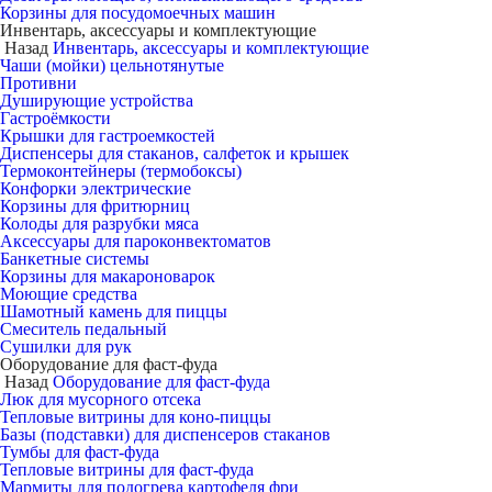
Корзины для посудомоечных машин
Инвентарь, аксессуары и комплектующие
Назад
Инвентарь, аксессуары и комплектующие
Чаши (мойки) цельнотянутые
Противни
Душирующие устройства
Гастроёмкости
Крышки для гастроемкостей
Диспенсеры для стаканов, салфеток и крышек
Термоконтейнеры (термобоксы)
Конфорки электрические
Корзины для фритюрниц
Колоды для разрубки мяса
Аксессуары для пароконвектоматов
Банкетные системы
Корзины для макароноварок
Моющие средства
Шамотный камень для пиццы
Смеситель педальный
Сушилки для рук
Оборудование для фаст-фуда
Назад
Оборудование для фаст-фуда
Люк для мусорного отсека
Тепловые витрины для коно-пиццы
Базы (подставки) для диспенсеров стаканов
Тумбы для фаст-фуда
Тепловые витрины для фаст-фуда
Мармиты для подогрева картофеля фри