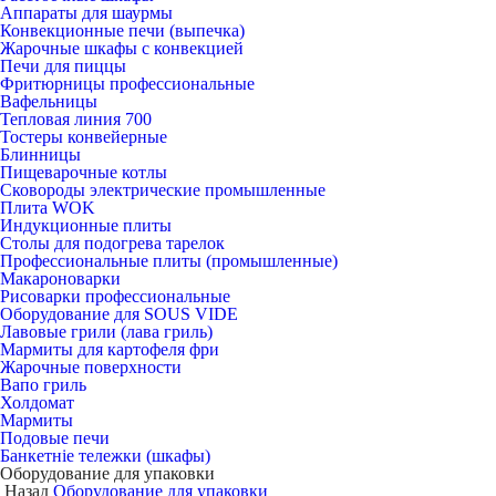
Аппараты для шаурмы
Конвекционные печи (выпечка)
Жарочные шкафы с конвекцией
Печи для пиццы
Фритюрницы профессиональные
Вафельницы
Тепловая линия 700
Тостеры конвейерные
Блинницы
Пищеварочные котлы
Сковороды электрические промышленные
Плита WOK
Индукционные плиты
Столы для подогрева тарелок
Профессиональные плиты (промышленные)
Макароноварки
Рисоварки профессиональные
Оборудование для SOUS VIDE
Лавовые грили (лава гриль)
Мармиты для картофеля фри
Жарочные поверхности
Вапо гриль
Холдомат
Мармиты
Подовые печи
Банкетніе тележки (шкафы)
Оборудование для упаковки
Назад
Оборудование для упаковки