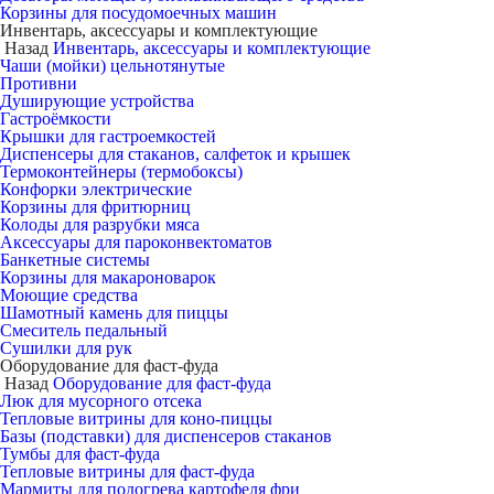
Корзины для посудомоечных машин
Инвентарь, аксессуары и комплектующие
Назад
Инвентарь, аксессуары и комплектующие
Чаши (мойки) цельнотянутые
Противни
Душирующие устройства
Гастроёмкости
Крышки для гастроемкостей
Диспенсеры для стаканов, салфеток и крышек
Термоконтейнеры (термобоксы)
Конфорки электрические
Корзины для фритюрниц
Колоды для разрубки мяса
Аксессуары для пароконвектоматов
Банкетные системы
Корзины для макароноварок
Моющие средства
Шамотный камень для пиццы
Смеситель педальный
Сушилки для рук
Оборудование для фаст-фуда
Назад
Оборудование для фаст-фуда
Люк для мусорного отсека
Тепловые витрины для коно-пиццы
Базы (подставки) для диспенсеров стаканов
Тумбы для фаст-фуда
Тепловые витрины для фаст-фуда
Мармиты для подогрева картофеля фри