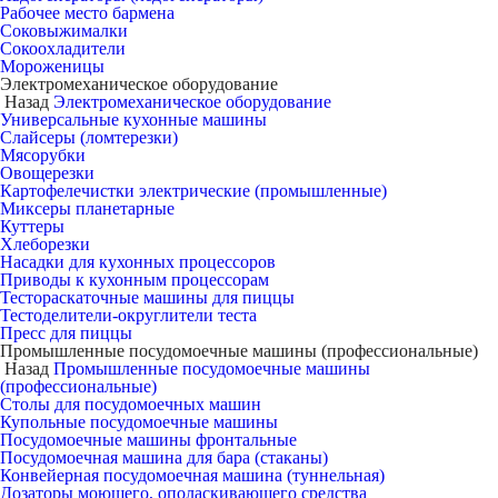
Рабочее место бармена
Соковыжималки
Сокоохладители
Мороженицы
Электромеханическое оборудование
Назад
Электромеханическое оборудование
Универсальные кухонные машины
Слайсеры (ломтерезки)
Мясорубки
Овощерезки
Картофелечистки электрические (промышленные)
Миксеры планетарные
Куттеры
Хлеборезки
Насадки для кухонных процессоров
Приводы к кухонным процессорам
Тестораскаточные машины для пиццы
Тестоделители-округлители теста
Пресс для пиццы
Промышленные посудомоечные машины (профессиональные)
Назад
Промышленные посудомоечные машины
(профессиональные)
Столы для посудомоечных машин
Купольные посудомоечные машины
Посудомоечные машины фронтальные
Посудомоечная машина для бара (стаканы)
Конвейерная посудомоечная машина (туннельная)
Дозаторы моющего, ополаскивающего средства