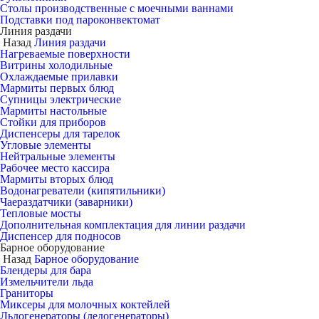
Столы производственные с моечными ваннами
Подставки под пароконвектомат
Линия раздачи
Назад
Линия раздачи
Нагреваемые поверхности
Витрины холодильные
Охлаждаемые прилавки
Мармиты первых блюд
Супницы электрические
Мармиты настольные
Стойки для приборов
Диспенсеры для тарелок
Угловые элементы
Нейтральные элементы
Рабочее место кассира
Мармиты вторых блюд
Водонагреватели (кипятильники)
Чаераздатчики (заварники)
Тепловые мосты
Дополнительная комплектация для линии раздачи
Диспенсер для подносов
Барное оборудование
Назад
Барное оборудование
Блендеры для бара
Измельчители льда
Граниторы
Миксеры для молочных коктейлей
Льдогенераторы (ледогенераторы)