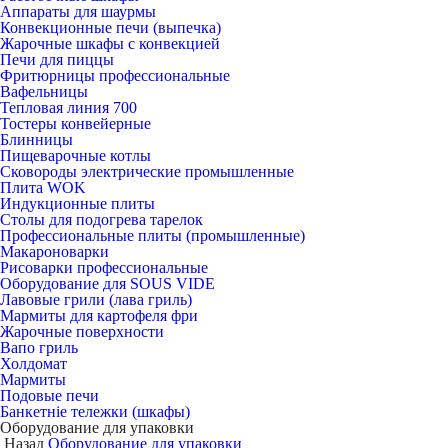
Аппараты для шаурмы
Конвекционные печи (выпечка)
Жарочные шкафы с конвекцией
Печи для пиццы
Фритюрницы профессиональные
Вафельницы
Тепловая линия 700
Тостеры конвейерные
Блинницы
Пищеварочные котлы
Сковороды электрические промышленные
Плита WOK
Индукционные плиты
Столы для подогрева тарелок
Профессиональные плиты (промышленные)
Макароноварки
Рисоварки профессиональные
Оборудование для SOUS VIDE
Лавовые грили (лава гриль)
Мармиты для картофеля фри
Жарочные поверхности
Вапо гриль
Холдомат
Мармиты
Подовые печи
Банкетніе тележки (шкафы)
Оборудование для упаковки
Назад
Оборудование для упаковки