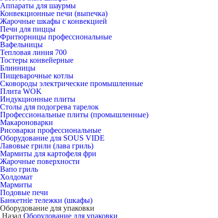
Аппараты для шаурмы
Конвекционные печи (выпечка)
Жарочные шкафы с конвекцией
Печи для пиццы
Фритюрницы профессиональные
Вафельницы
Тепловая линия 700
Тостеры конвейерные
Блинницы
Пищеварочные котлы
Сковороды электрические промышленные
Плита WOK
Индукционные плиты
Столы для подогрева тарелок
Профессиональные плиты (промышленные)
Макароноварки
Рисоварки профессиональные
Оборудование для SOUS VIDE
Лавовые грили (лава гриль)
Мармиты для картофеля фри
Жарочные поверхности
Вапо гриль
Холдомат
Мармиты
Подовые печи
Банкетніе тележки (шкафы)
Оборудование для упаковки
Назад
Оборудование для упаковки