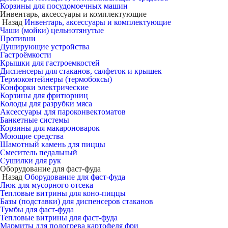
Корзины для посудомоечных машин
Инвентарь, аксессуары и комплектующие
Назад
Инвентарь, аксессуары и комплектующие
Чаши (мойки) цельнотянутые
Противни
Душирующие устройства
Гастроёмкости
Крышки для гастроемкостей
Диспенсеры для стаканов, салфеток и крышек
Термоконтейнеры (термобоксы)
Конфорки электрические
Корзины для фритюрниц
Колоды для разрубки мяса
Аксессуары для пароконвектоматов
Банкетные системы
Корзины для макароноварок
Моющие средства
Шамотный камень для пиццы
Смеситель педальный
Сушилки для рук
Оборудование для фаст-фуда
Назад
Оборудование для фаст-фуда
Люк для мусорного отсека
Тепловые витрины для коно-пиццы
Базы (подставки) для диспенсеров стаканов
Тумбы для фаст-фуда
Тепловые витрины для фаст-фуда
Мармиты для подогрева картофеля фри