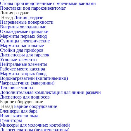
Столы производственные с моечными ваннами
Подставки под пароконвектомат
Линия раздачи
Назад
Линия раздачи
Нагреваемые поверхности
Витрины холодильные
Охлаждаемые прилавки
Мармиты первых блюд
Супницы электрические
Мармиты настольные
Стойки для приборов
Диспенсеры для тарелок
Угловые элементы
Нейтральные элементы
Рабочее место кассира
Мармиты вторых блюд
Водонагреватели (кипятильники)
Чаераздатчики (заварники)
Тепловые мосты
Дополнительная комплектация для линии раздачи
Диспенсер для подносов
Барное оборудование
Назад
Барное оборудование
Блендеры для бара
Измельчители льда
Граниторы
Миксеры для молочных коктейлей
Льдогенераторы (ледогенераторы)