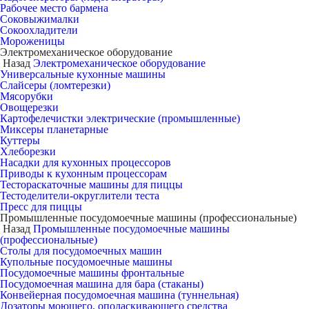
Рабочее место бармена
Соковыжималки
Сокоохладители
Мороженицы
Электромеханическое оборудование
Назад
Электромеханическое оборудование
Универсальные кухонные машины
Слайсеры (ломтерезки)
Мясорубки
Овощерезки
Картофелечистки электрические (промышленные)
Миксеры планетарные
Куттеры
Хлеборезки
Насадки для кухонных процессоров
Приводы к кухонным процессорам
Тестораскаточные машины для пиццы
Тестоделители-округлители теста
Пресс для пиццы
Промышленные посудомоечные машины (профессиональные)
Назад
Промышленные посудомоечные машины
(профессиональные)
Столы для посудомоечных машин
Купольные посудомоечные машины
Посудомоечные машины фронтальные
Посудомоечная машина для бара (стаканы)
Конвейерная посудомоечная машина (туннельная)
Дозаторы моющего, ополаскивающего средства