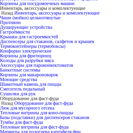
Корзины для посудомоечных машин
Инвентарь, аксессуары и комплектующие
Назад
Инвентарь, аксессуары и комплектующие
Чаши (мойки) цельнотянутые
Противни
Душирующие устройства
Гастроёмкости
Крышки для гастроемкостей
Диспенсеры для стаканов, салфеток и крышек
Термоконтейнеры (термобоксы)
Конфорки электрические
Корзины для фритюрниц
Колоды для разрубки мяса
Аксессуары для пароконвектоматов
Банкетные системы
Корзины для макароноварок
Моющие средства
Шамотный камень для пиццы
Смеситель педальный
Сушилки для рук
Оборудование для фаст-фуда
Назад
Оборудование для фаст-фуда
Люк для мусорного отсека
Тепловые витрины для коно-пиццы
Базы (подставки) для диспенсеров стаканов
Тумбы для фаст-фуда
Тепловые витрины для фаст-фуда
Мармиты для подогрева картофеля фри