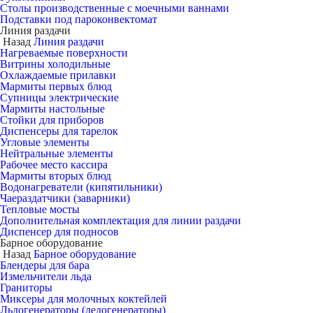
Столы производственные с моечными ваннами
Подставки под пароконвектомат
Линия раздачи
Назад
Линия раздачи
Нагреваемые поверхности
Витрины холодильные
Охлаждаемые прилавки
Мармиты первых блюд
Супницы электрические
Мармиты настольные
Стойки для приборов
Диспенсеры для тарелок
Угловые элементы
Нейтральные элементы
Рабочее место кассира
Мармиты вторых блюд
Водонагреватели (кипятильники)
Чаераздатчики (заварники)
Тепловые мосты
Дополнительная комплектация для линии раздачи
Диспенсер для подносов
Барное оборудование
Назад
Барное оборудование
Блендеры для бара
Измельчители льда
Граниторы
Миксеры для молочных коктейлей
Льдогенераторы (ледогенераторы)