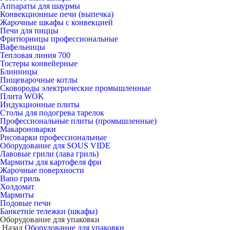
Аппараты для шаурмы
Конвекционные печи (выпечка)
Жарочные шкафы с конвекцией
Печи для пиццы
Фритюрницы профессиональные
Вафельницы
Тепловая линия 700
Тостеры конвейерные
Блинницы
Пищеварочные котлы
Сковороды электрические промышленные
Плита WOK
Индукционные плиты
Столы для подогрева тарелок
Профессиональные плиты (промышленные)
Макароноварки
Рисоварки профессиональные
Оборудование для SOUS VIDE
Лавовые грили (лава гриль)
Мармиты для картофеля фри
Жарочные поверхности
Вапо гриль
Холдомат
Мармиты
Подовые печи
Банкетніе тележки (шкафы)
Оборудование для упаковки
Назад
Оборудование для упаковки