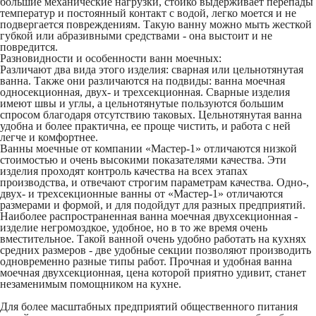
большие механические нагрузки, стойко выдерживает перепады
температур и постоянный контакт с водой, легко моется и не
подвергается повреждениям. Такую ванну можно мыть жесткой
губкой или абразивными средствами - она выстоит и не
повредится.
Разновидности и особенности ванн моечных:
Различают два вида этого изделия: сварная или цельнотянутая
ванна. Также они различаются на подвиды:
ванна моечная
односекционная, двух- и трехсекционная
. Сварные изделия
имеют швы и углы, а цельнотянутые пользуются большим
спросом благодаря отсутствию таковых. Цельнотянутая ванна
удобна и более практична, ее проще чистить, и работа с ней
легче и комфортнее.
Ванны моечные
от компании «Мастер-1» отличаются низкой
стоимостью и очень высокими показателями качества. Эти
изделия проходят контроль качества на всех этапах
производства, и отвечают строгим параметрам качества. Одно-,
двух- и трехсекционные ванны от «Мастер-1» отличаются
размерами и формой, и для подойдут для разных предприятий.
Наиболее распространенная ванна моечная двухсекционная -
изделие негромоздкое, удобное, но в то же время очень
вместительное. Такой ванной очень удобно работать на кухнях
средних размеров - две удобные секции позволяют производить
одновременно разные типы работ. Прочная и удобная ванна
моечная двухсекционная, цена которой приятно удивит, станет
незаменимым помощником на кухне.
Для более масштабных предприятий общественного питания