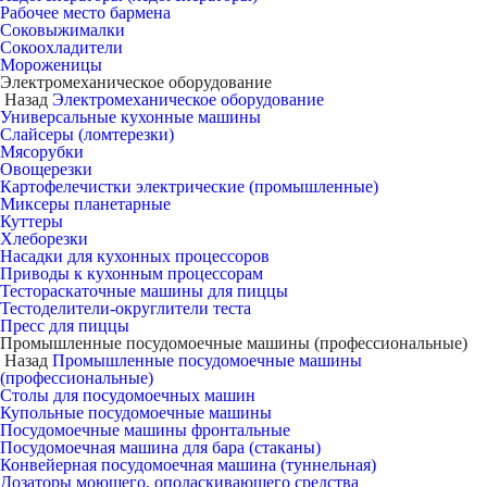
Рабочее место бармена
Соковыжималки
Сокоохладители
Мороженицы
Электромеханическое оборудование
Назад
Электромеханическое оборудование
Универсальные кухонные машины
Слайсеры (ломтерезки)
Мясорубки
Овощерезки
Картофелечистки электрические (промышленные)
Миксеры планетарные
Куттеры
Хлеборезки
Насадки для кухонных процессоров
Приводы к кухонным процессорам
Тестораскаточные машины для пиццы
Тестоделители-округлители теста
Пресс для пиццы
Промышленные посудомоечные машины (профессиональные)
Назад
Промышленные посудомоечные машины
(профессиональные)
Столы для посудомоечных машин
Купольные посудомоечные машины
Посудомоечные машины фронтальные
Посудомоечная машина для бара (стаканы)
Конвейерная посудомоечная машина (туннельная)
Дозаторы моющего, ополаскивающего средства