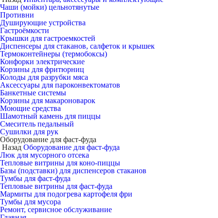
Чаши (мойки) цельнотянутые
Противни
Душирующие устройства
Гастроёмкости
Крышки для гастроемкостей
Диспенсеры для стаканов, салфеток и крышек
Термоконтейнеры (термобоксы)
Конфорки электрические
Корзины для фритюрниц
Колоды для разрубки мяса
Аксессуары для пароконвектоматов
Банкетные системы
Корзины для макароноварок
Моющие средства
Шамотный камень для пиццы
Смеситель педальный
Сушилки для рук
Оборудование для фаст-фуда
Назад
Оборудование для фаст-фуда
Люк для мусорного отсека
Тепловые витрины для коно-пиццы
Базы (подставки) для диспенсеров стаканов
Тумбы для фаст-фуда
Тепловые витрины для фаст-фуда
Мармиты для подогрева картофеля фри
Тумбы для мусора
Ремонт, сервисное обслуживание
Главная