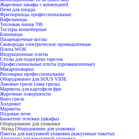
Жарочные шкафы с конвекцией
Печи для пиццы
Фритюрницы профессиональные
Вафельницы
Тепловая линия 700
Тостеры конвейерные
Блинницы
Пищеварочные котлы
Сковороды электрические промышленные
Плита WOK
Индукционные плиты
Столы для подогрева тарелок
Профессиональные плиты (промышленные)
Макароноварки
Рисоварки профессиональные
Оборудование для SOUS VIDE
Лавовые грили (лава гриль)
Мармиты для картофеля фри
Жарочные поверхности
Вапо гриль
Холдомат
Мармиты
Подовые печи
Банкетніе тележки (шкафы)
Оборудование для упаковки
Назад
Оборудование для упаковки
Пакеты для вакуумной упаковки (вакуумные пакеты)
Аппараты для вакуумной упаковки