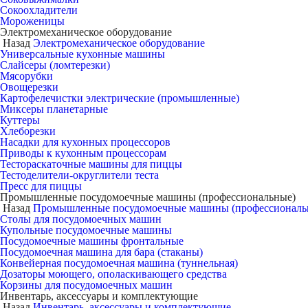
Сокоохладители
Мороженицы
Электромеханическое оборудование
Назад
Электромеханическое оборудование
Универсальные кухонные машины
Слайсеры (ломтерезки)
Мясорубки
Овощерезки
Картофелечистки электрические (промышленные)
Миксеры планетарные
Куттеры
Хлеборезки
Насадки для кухонных процессоров
Приводы к кухонным процессорам
Тестораскаточные машины для пиццы
Тестоделители-округлители теста
Пресс для пиццы
Промышленные посудомоечные машины (профессиональные)
Назад
Промышленные посудомоечные машины (профессиональ
Столы для посудомоечных машин
Купольные посудомоечные машины
Посудомоечные машины фронтальные
Посудомоечная машина для бара (стаканы)
Конвейерная посудомоечная машина (туннельная)
Дозаторы моющего, ополаскивающего средства
Корзины для посудомоечных машин
Инвентарь, аксессуары и комплектующие
Назад
Инвентарь, аксессуары и комплектующие