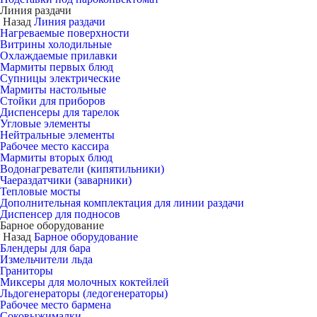
Линия раздачи
Назад
Линия раздачи
Нагреваемые поверхности
Витрины холодильные
Охлаждаемые прилавки
Мармиты первых блюд
Супницы электрические
Мармиты настольные
Стойки для приборов
Диспенсеры для тарелок
Угловые элементы
Нейтральные элементы
Рабочее место кассира
Мармиты вторых блюд
Водонагреватели (кипятильники)
Чаераздатчики (заварники)
Тепловые мосты
Дополнительная комплектация для линии раздачи
Диспенсер для подносов
Барное оборудование
Назад
Барное оборудование
Блендеры для бара
Измельчители льда
Граниторы
Миксеры для молочных коктейлей
Льдогенераторы (ледогенераторы)
Рабочее место бармена
Соковыжималки