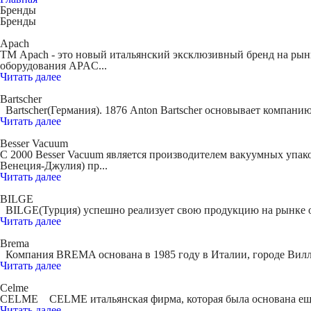
Бренды
Бренды
Apach
ТМ Apach - это новый итальянский эксклюзивный бренд на рынк
оборудования APAC...
Читать далее
Bartscher
Bartscher(Германия). 1876 Anton Bartscher основывает компанию 
Читать далее
Besser Vacuum
C 2000 Besser Vacuum является производителем вакуумных упак
Венеция-Джулия) пр...
Читать далее
BILGE
BILGE(Турция) успешно реализует свою продукцию на рынке обо
Читать далее
Brema
Компания BREMA основана в 1985 году в Италии, городе Вилла
Читать далее
Celme
CELME CELME итальянская фирма, которая была основана еще в 
Читать далее