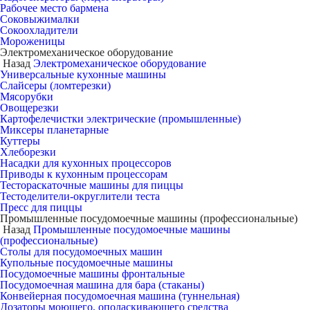
Рабочее место бармена
Соковыжималки
Сокоохладители
Мороженицы
Электромеханическое оборудование
Назад
Электромеханическое оборудование
Универсальные кухонные машины
Слайсеры (ломтерезки)
Мясорубки
Овощерезки
Картофелечистки электрические (промышленные)
Миксеры планетарные
Куттеры
Хлеборезки
Насадки для кухонных процессоров
Приводы к кухонным процессорам
Тестораскаточные машины для пиццы
Тестоделители-округлители теста
Пресс для пиццы
Промышленные посудомоечные машины (профессиональные)
Назад
Промышленные посудомоечные машины
(профессиональные)
Столы для посудомоечных машин
Купольные посудомоечные машины
Посудомоечные машины фронтальные
Посудомоечная машина для бара (стаканы)
Конвейерная посудомоечная машина (туннельная)
Дозаторы моющего, ополаскивающего средства