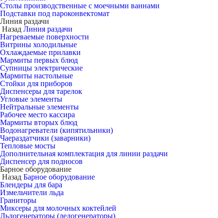
Столы производственные с моечными ваннами
Подставки под пароконвектомат
Линия раздачи
Назад
Линия раздачи
Нагреваемые поверхности
Витрины холодильные
Охлаждаемые прилавки
Мармиты первых блюд
Супницы электрические
Мармиты настольные
Стойки для приборов
Диспенсеры для тарелок
Угловые элементы
Нейтральные элементы
Рабочее место кассира
Мармиты вторых блюд
Водонагреватели (кипятильники)
Чаераздатчики (заварники)
Тепловые мосты
Дополнительная комплектация для линии раздачи
Диспенсер для подносов
Барное оборудование
Назад
Барное оборудование
Блендеры для бара
Измельчители льда
Граниторы
Миксеры для молочных коктейлей
Льдогенераторы (ледогенераторы)