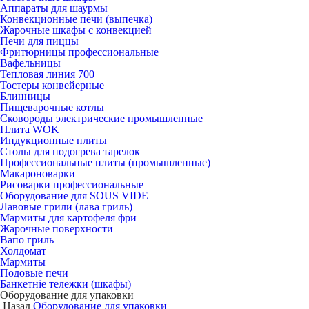
Аппараты для шаурмы
Конвекционные печи (выпечка)
Жарочные шкафы с конвекцией
Печи для пиццы
Фритюрницы профессиональные
Вафельницы
Тепловая линия 700
Тостеры конвейерные
Блинницы
Пищеварочные котлы
Сковороды электрические промышленные
Плита WOK
Индукционные плиты
Столы для подогрева тарелок
Профессиональные плиты (промышленные)
Макароноварки
Рисоварки профессиональные
Оборудование для SOUS VIDE
Лавовые грили (лава гриль)
Мармиты для картофеля фри
Жарочные поверхности
Вапо гриль
Холдомат
Мармиты
Подовые печи
Банкетніе тележки (шкафы)
Оборудование для упаковки
Назад
Оборудование для упаковки