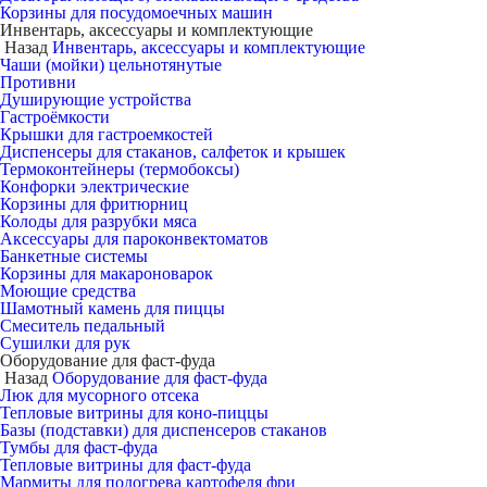
Корзины для посудомоечных машин
Инвентарь, аксессуары и комплектующие
Назад
Инвентарь, аксессуары и комплектующие
Чаши (мойки) цельнотянутые
Противни
Душирующие устройства
Гастроёмкости
Крышки для гастроемкостей
Диспенсеры для стаканов, салфеток и крышек
Термоконтейнеры (термобоксы)
Конфорки электрические
Корзины для фритюрниц
Колоды для разрубки мяса
Аксессуары для пароконвектоматов
Банкетные системы
Корзины для макароноварок
Моющие средства
Шамотный камень для пиццы
Смеситель педальный
Сушилки для рук
Оборудование для фаст-фуда
Назад
Оборудование для фаст-фуда
Люк для мусорного отсека
Тепловые витрины для коно-пиццы
Базы (подставки) для диспенсеров стаканов
Тумбы для фаст-фуда
Тепловые витрины для фаст-фуда
Мармиты для подогрева картофеля фри