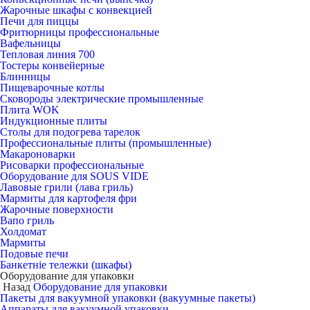
Жарочные шкафы с конвекцией
Печи для пиццы
Фритюрницы профессиональные
Вафельницы
Тепловая линия 700
Тостеры конвейерные
Блинницы
Пищеварочные котлы
Сковороды электрические промышленные
Плита WOK
Индукционные плиты
Столы для подогрева тарелок
Профессиональные плиты (промышленные)
Макароноварки
Рисоварки профессиональные
Оборудование для SOUS VIDE
Лавовые грили (лава гриль)
Мармиты для картофеля фри
Жарочные поверхности
Вапо гриль
Холдомат
Мармиты
Подовые печи
Банкетніе тележки (шкафы)
Оборудование для упаковки
Назад
Оборудование для упаковки
Пакеты для вакуумной упаковки (вакуумные пакеты)
Аппараты для вакуумной упаковки