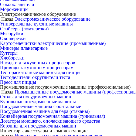
Сокоохладители
Мороженицы
Электромеханическое оборудование
Назад
Электромеханическое оборудование
Универсальные кухонные машины
Слайсеры (ломтерезки)
Мясорубки
Овощерезки
Картофелечистки электрические (промышленные)
Миксеры планетарные
Куттеры
Хлеборезки
Насадки для кухонных процессоров
Приводы к кухонным процессорам
Тестораскаточные машины для пиццы
Тестоделители-округлители теста
Пресс для пиццы
Промышленные посудомоечные машины (профессиональные)
Назад
Промышленные посудомоечные машины (профессиональ
Столы для посудомоечных машин
Купольные посудомоечные машины
Посудомоечные машины фронтальные
Посудомоечная машина для бара (стаканы)
Конвейерная посудомоечная машина (туннельная)
Дозаторы моющего, ополаскивающего средства
Корзины для посудомоечных машин
Инвентарь, аксессуары и комплектующие
Назад
Инвентарь, аксессуары и комплектующие