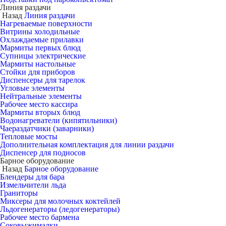
Линия раздачи
Назад
Линия раздачи
Нагреваемые поверхности
Витрины холодильные
Охлаждаемые прилавки
Мармиты первых блюд
Супницы электрические
Мармиты настольные
Стойки для приборов
Диспенсеры для тарелок
Угловые элементы
Нейтральные элементы
Рабочее место кассира
Мармиты вторых блюд
Водонагреватели (кипятильники)
Чаераздатчики (заварники)
Тепловые мосты
Дополнительная комплектация для линии раздачи
Диспенсер для подносов
Барное оборудование
Назад
Барное оборудование
Блендеры для бара
Измельчители льда
Граниторы
Миксеры для молочных коктейлей
Льдогенераторы (ледогенераторы)
Рабочее место бармена
Соковыжималки