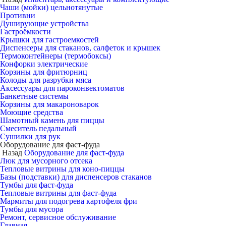
Чаши (мойки) цельнотянутые
Противни
Душирующие устройства
Гастроёмкости
Крышки для гастроемкостей
Диспенсеры для стаканов, салфеток и крышек
Термоконтейнеры (термобоксы)
Конфорки электрические
Корзины для фритюрниц
Колоды для разрубки мяса
Аксессуары для пароконвектоматов
Банкетные системы
Корзины для макароноварок
Моющие средства
Шамотный камень для пиццы
Смеситель педальный
Сушилки для рук
Оборудование для фаст-фуда
Назад
Оборудование для фаст-фуда
Люк для мусорного отсека
Тепловые витрины для коно-пиццы
Базы (подставки) для диспенсеров стаканов
Тумбы для фаст-фуда
Тепловые витрины для фаст-фуда
Мармиты для подогрева картофеля фри
Тумбы для мусора
Ремонт, сервисное обслуживание
Главная