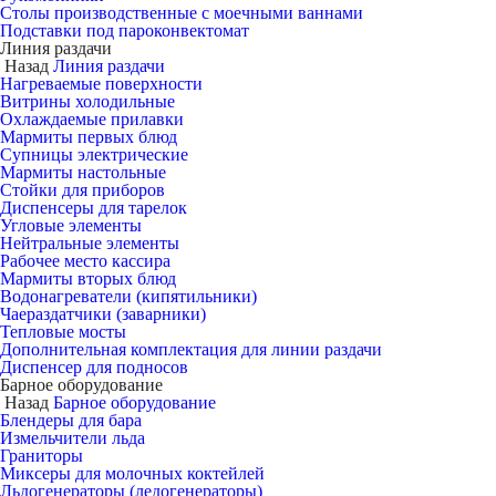
Столы производственные с моечными ваннами
Подставки под пароконвектомат
Линия раздачи
Назад
Линия раздачи
Нагреваемые поверхности
Витрины холодильные
Охлаждаемые прилавки
Мармиты первых блюд
Супницы электрические
Мармиты настольные
Стойки для приборов
Диспенсеры для тарелок
Угловые элементы
Нейтральные элементы
Рабочее место кассира
Мармиты вторых блюд
Водонагреватели (кипятильники)
Чаераздатчики (заварники)
Тепловые мосты
Дополнительная комплектация для линии раздачи
Диспенсер для подносов
Барное оборудование
Назад
Барное оборудование
Блендеры для бара
Измельчители льда
Граниторы
Миксеры для молочных коктейлей
Льдогенераторы (ледогенераторы)