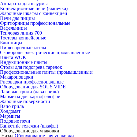
Аппараты для шаурмы
Конвекционные печи (выпечка)
Жарочные шкафы с конвекцией
Печи для пиццы
Фритюрницы профессиональные
Вафельницы
Тепловая линия 700
Тостеры конвейерные
Блинницы
Пищеварочные котлы
Сковороды электрические промышленные
Плита WOK
Индукционные плиты
Столы для подогрева тарелок
Профессиональные плиты (промышленные)
Макароноварки
Рисоварки профессиональные
Оборудование для SOUS VIDE
Лавовые грили (лава гриль)
Мармиты для картофеля фри
Жарочные поверхности
Вапо гриль
Холдомат
Мармиты
Подовые печи
Банкетніе тележки (шкафы)
Оборудование для упаковки
Назад
Оборудование для упаковки