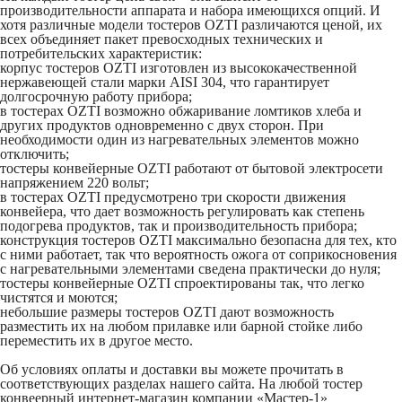
производительности аппарата и набора имеющихся опций. И
хотя различные модели тостеров OZTI различаются ценой, их
всех объединяет пакет превосходных технических и
потребительских характеристик:
корпус тостеров OZTI изготовлен из высококачественной
нержавеющей стали марки AISI 304, что гарантирует
долгосрочную работу прибора;
в тостерах OZTI возможно обжаривание ломтиков хлеба и
других продуктов одновременно с двух сторон. При
необходимости один из нагревательных элементов можно
отключить;
тостеры конвейерные OZTI работают от бытовой электросети
напряжением 220 вольт;
в тостерах OZTI предусмотрено три скорости движения
конвейера, что дает возможность регулировать как степень
подогрева продуктов, так и производительность прибора;
конструкция тостеров OZTI максимально безопасна для тех, кто
с ними работает, так что вероятность ожога от соприкосновения
с нагревательными элементами сведена практически до нуля;
тостеры конвейерные OZTI спроектированы так, что легко
чистятся и моются;
небольшие размеры тостеров OZTI дают возможность
разместить их на любом прилавке или барной стойке либо
переместить их в другое место.
Об условиях оплаты и доставки вы можете прочитать в
соответствующих разделах нашего сайта. На любой тостер
конвеерный интернет-магазин компании «Мастер-1»