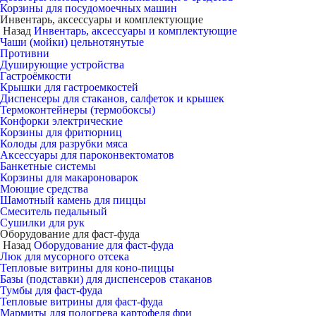
Корзины для посудомоечных машин
Инвентарь, аксессуары и комплектующие
Назад
Инвентарь, аксессуары и комплектующие
Чаши (мойки) цельнотянутые
Противни
Душирующие устройства
Гастроёмкости
Крышки для гастроемкостей
Диспенсеры для стаканов, салфеток и крышек
Термоконтейнеры (термобоксы)
Конфорки электрические
Корзины для фритюрниц
Колоды для разрубки мяса
Аксессуары для пароконвектоматов
Банкетные системы
Корзины для макароноварок
Моющие средства
Шамотный камень для пиццы
Смеситель педальный
Сушилки для рук
Оборудование для фаст-фуда
Назад
Оборудование для фаст-фуда
Люк для мусорного отсека
Тепловые витрины для коно-пиццы
Базы (подставки) для диспенсеров стаканов
Тумбы для фаст-фуда
Тепловые витрины для фаст-фуда
Мармиты для подогрева картофеля фри