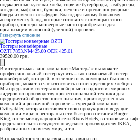
поджаренные кусочки хлеба, горячие бутерброды, гамбургеры,
хот-доги, маффины, булочки, печенье и прочие популярные
блюда из меню фаст-фудов. Благодаря такому большому
ассортименту блюд, которые готовятся с помощью этого
прибора, тостеры конвеерные часто приобретают для
организации выносной (уличной) торговли.
Развернуть описание
Тостеры конвейерные
OZTI 7853.NM425.00 OEK 425.01
39520.00
грн.
В интернет-магазине компании «Мастер-1» вы можете
профессиональный тостер купить
– так называемый тостер
конвейерный, который, в отличие от маломощных бытовых
приборов, может за час изготовить сотни хрустящих хлебцов.
Мы предлагаем тостеры конвейерные от одного из мировых
лидеров по производству профессиональной техники для
предприятий общественного питания, производственных
компаний и розничной торговли – турецкой компании
Oztiryakiler, которая поставляет свою продукцию в ведущие
компании мира: в рестораны сети быстрого питания Burger
King, отели международной сети Rixos Hotels, в столовые и кафе
представительств ведущего шведского производителя IKEA,
разбросанных по всему миру, и т.п.
На каждый тостер цена своя – она зависит от