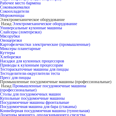
Рабочее место бармена
Соковыжималки
Сокоохладители
Мороженицы
Электромеханическое оборудование
Назад
Электромеханическое оборудование
Универсальные кухонные машины
Слайсеры (ломтерезки)
Мясорубки
Овощерезки
Картофелечистки электрические (промышленные)
Миксеры планетарные
Куттеры
Хлеборезки
Насадки для кухонных процессоров
Приводы к кухонным процессорам
Тестораскаточные машины для пиццы
Тестоделители-округлители теста
Пресс для пиццы
Промышленные посудомоечные машины (профессиональные)
Назад
Промышленные посудомоечные машины
(профессиональные)
Столы для посудомоечных машин
Купольные посудомоечные машины
Посудомоечные машины фронтальные
Посудомоечная машина для бара (стаканы)
Конвейерная посудомоечная машина (туннельная)
Дозаторы моющего, ополаскивающего средства