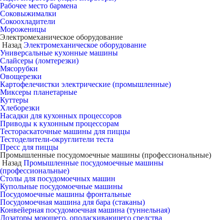
Рабочее место бармена
Соковыжималки
Сокоохладители
Мороженицы
Электромеханическое оборудование
Назад
Электромеханическое оборудование
Универсальные кухонные машины
Слайсеры (ломтерезки)
Мясорубки
Овощерезки
Картофелечистки электрические (промышленные)
Миксеры планетарные
Куттеры
Хлеборезки
Насадки для кухонных процессоров
Приводы к кухонным процессорам
Тестораскаточные машины для пиццы
Тестоделители-округлители теста
Пресс для пиццы
Промышленные посудомоечные машины (профессиональные)
Назад
Промышленные посудомоечные машины
(профессиональные)
Столы для посудомоечных машин
Купольные посудомоечные машины
Посудомоечные машины фронтальные
Посудомоечная машина для бара (стаканы)
Конвейерная посудомоечная машина (туннельная)
Дозаторы моющего, ополаскивающего средства