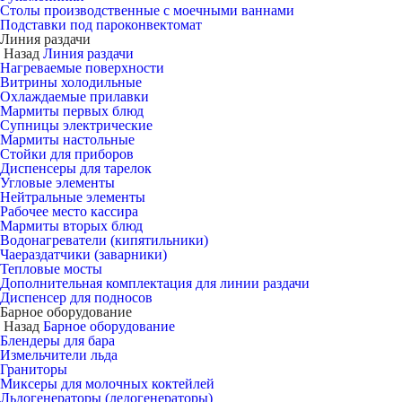
Столы производственные с моечными ваннами
Подставки под пароконвектомат
Линия раздачи
Назад
Линия раздачи
Нагреваемые поверхности
Витрины холодильные
Охлаждаемые прилавки
Мармиты первых блюд
Супницы электрические
Мармиты настольные
Стойки для приборов
Диспенсеры для тарелок
Угловые элементы
Нейтральные элементы
Рабочее место кассира
Мармиты вторых блюд
Водонагреватели (кипятильники)
Чаераздатчики (заварники)
Тепловые мосты
Дополнительная комплектация для линии раздачи
Диспенсер для подносов
Барное оборудование
Назад
Барное оборудование
Блендеры для бара
Измельчители льда
Граниторы
Миксеры для молочных коктейлей
Льдогенераторы (ледогенераторы)