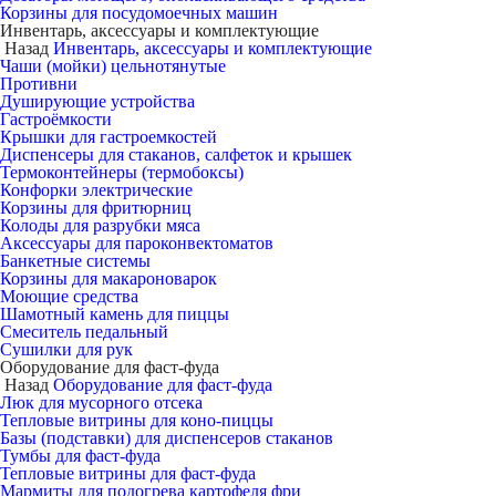
Корзины для посудомоечных машин
Инвентарь, аксессуары и комплектующие
Назад
Инвентарь, аксессуары и комплектующие
Чаши (мойки) цельнотянутые
Противни
Душирующие устройства
Гастроёмкости
Крышки для гастроемкостей
Диспенсеры для стаканов, салфеток и крышек
Термоконтейнеры (термобоксы)
Конфорки электрические
Корзины для фритюрниц
Колоды для разрубки мяса
Аксессуары для пароконвектоматов
Банкетные системы
Корзины для макароноварок
Моющие средства
Шамотный камень для пиццы
Смеситель педальный
Сушилки для рук
Оборудование для фаст-фуда
Назад
Оборудование для фаст-фуда
Люк для мусорного отсека
Тепловые витрины для коно-пиццы
Базы (подставки) для диспенсеров стаканов
Тумбы для фаст-фуда
Тепловые витрины для фаст-фуда
Мармиты для подогрева картофеля фри