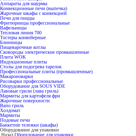
Аппараты для шаурмы
Конвекционные печи (выпечка)
Жарочные шкафы с конвекцией
Печи для пиццы
Фритюрницы профессиональные
Вафельницы
Тепловая линия 700
Тостеры конвейерные
Блинницы
Пищеварочные котлы
Сковороды электрические промышленные
Плита WOK
Индукционные плиты
Столы для подогрева тарелок
Профессиональные плиты (промышленные)
Макароноварки
Рисоварки профессиональные
Оборудование для SOUS VIDE
Лавовые грили (лава гриль)
Мармиты для картофеля фри
Жарочные поверхности
Вапо гриль
Холдомат
Мармиты
Подовые печи
Банкетніе тележки (шкафы)
Оборудование для упаковки
Назад
Оборудование для упаковки