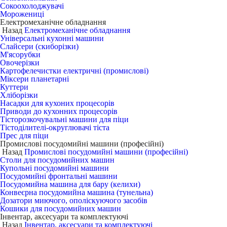
Сокоохолоджувачі
Морожениці
Електромеханічне обладнання
Назад
Електромеханічне обладнання
Універсальні кухонні машини
Слайсери (скиборізки)
М'ясорубки
Овочерізки
Картофелечистки електричні (промислові)
Міксери планетарні
Куттери
Хліборізки
Насадки для кухоних процесорів
Приводи до кухонних процесорів
Тісторозкочувальні машини для піци
Тістоділителі-округлювачі тіста
Прес для піци
Промислові посудомийні машини (професійні)
Назад
Промислові посудомийні машини (професійні)
Столи для посудомийних машин
Купольні посудомийні машини
Посудомийні фронтальні машини
Посудомийна машина для бару (келихи)
Конвеєрна посудомийна машина (тунельна)
Дозатори миючого, ополіскуючого засобів
Кошики для посудомийних машин
Інвентар, аксесуари та комплектуючі
Назад
Інвентар, аксесуари та комплектуючі