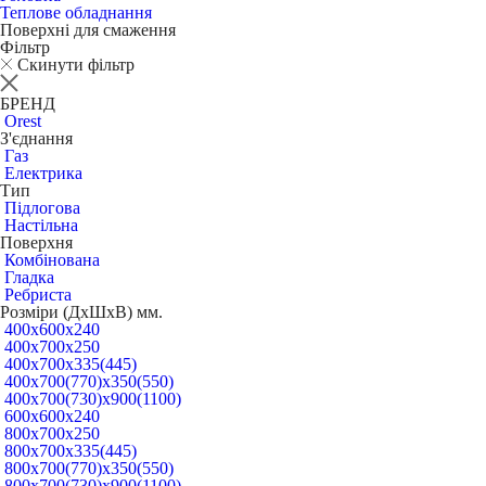
Теплове обладнання
Поверхні для смаження
Фільтр
Скинути фільтр
БРЕНД
Orest
З'єднання
Газ
Електрика
Тип
Підлогова
Настільна
Поверхня
Комбінована
Гладка
Ребриста
Розміри (ДхШхВ) мм.
400х600х240
400х700х250
400х700х335(445)
400х700(770)х350(550)
400х700(730)х900(1100)
600х600х240
800х700х250
800х700х335(445)
800х700(770)х350(550)
800х700(730)х900(1100)