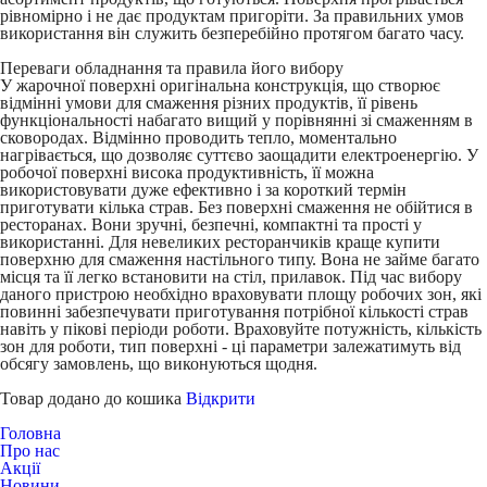
рівномірно і не дає продуктам пригоріти. За правильних умов
використання він служить безперебійно протягом багато часу.
Переваги обладнання та правила його вибору
У жарочної поверхні оригінальна конструкція, що створює
відмінні умови для смаження різних продуктів, її рівень
функціональності набагато вищий у порівнянні зі смаженням в
сковородах. Відмінно проводить тепло, моментально
нагрівається, що дозволяє суттєво заощадити електроенергію. У
робочої поверхні висока продуктивність, її можна
використовувати дуже ефективно і за короткий термін
приготувати кілька страв. Без поверхні смаження не обійтися в
ресторанах. Вони зручні, безпечні, компактні та прості у
використанні. Для невеликих ресторанчиків краще купити
поверхню для смаження настільного типу. Вона не займе багато
місця та її легко встановити на стіл, прилавок. Під час вибору
даного пристрою необхідно враховувати площу робочих зон, які
повинні забезпечувати приготування потрібної кількості страв
навіть у пікові періоди роботи. Враховуйте потужність, кількість
зон для роботи, тип поверхні - ці параметри залежатимуть від
обсягу замовлень, що виконуються щодня.
Товар додано до кошика
Відкрити
Головна
Про нас
Акції
Новини