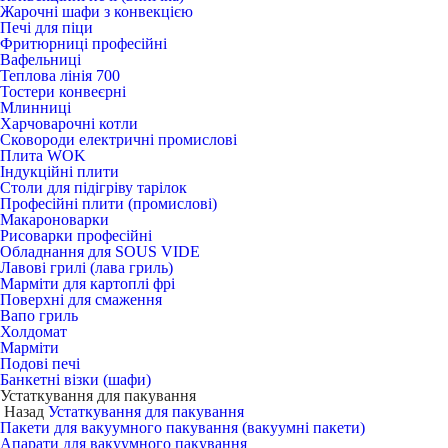
Жарочні шафи з конвекцією
Печі для піци
Фритюрниці професійні
Вафельниці
Теплова лінія 700
Тостери конвеєрні
Млинниці
Харчоварочні котли
Сковороди електричні промислові
Плита WOK
Індукційні плити
Столи для підігріву тарілок
Професійні плити (промислові)
Макароноварки
Рисоварки професійні
Обладнання для SOUS VIDE
Лавові грилі (лава гриль)
Марміти для картоплі фрі
Поверхні для смаження
Вапо гриль
Холдомат
Марміти
Подові печі
Банкетні візки (шафи)
Устаткування для пакування
Назад
Устаткування для пакування
Пакети для вакуумного пакування (вакуумні пакети)
Апарати для вакуумного пакування