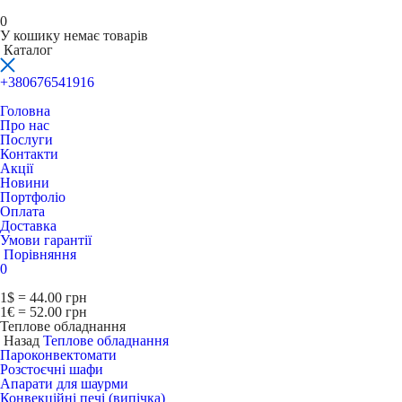
0
У кошику немає товарів
Каталог
+380676541916
Головна
Про нас
Послуги
Контакти
Акції
Новини
Портфоліо
Оплата
Доставка
Умови гарантії
Порівняння
0
1$ = 44.00 грн
1€ = 52.00 грн
Теплове обладнання
Назад
Теплове обладнання
Пароконвектомати
Розстоєчні шафи
Апарати для шаурми
Конвекційні печі (випічка)