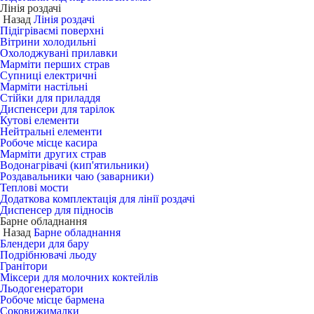
Лінія роздачі
Назад
Лінія роздачі
Підігріваємі поверхні
Вітрини холодильні
Охолоджувані прилавки
Марміти перших страв
Супниці електричні
Марміти настільні
Стійки для приладдя
Диспенсери для тарілок
Кутові елементи
Нейтральні елементи
Робоче місце касира
Марміти других страв
Водонагрівачі (кип'ятильники)
Роздавальники чаю (заварники)
Теплові мости
Додаткова комплектація для лінії роздачі
Диспенсер для підносів
Барне обладнання
Назад
Барне обладнання
Блендери для бару
Подрібнювачі льоду
Гранітори
Міксери для молочних коктейлів
Льодогенератори
Робоче місце бармена
Соковижималки