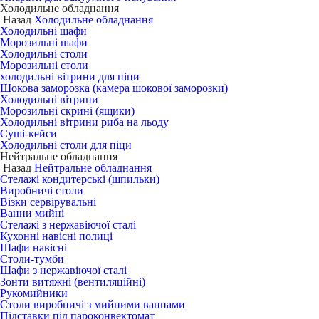
Холодильне обладнання
Назад
Холодильне обладнання
Холодильні шафи
Морозильні шафи
Холодильні столи
Морозильні столи
холодильні вітрини для піци
Шокова заморозка (камера шокової заморозки)
Холодильні вітрини
Морозильні скрині (ящики)
Холодильні вітрини риба на льоду
Суші-кейси
Холодильні столи для піци
Нейтральне обладнання
Назад
Нейтральне обладнання
Стелажі кондитерські (шпильки)
Виробничі столи
Візки сервірувальні
Ванни мийні
Стелажі з нержавіючої сталі
Кухонні навісні полиці
Шафи навісні
Столи-тумби
Шафи з нержавіючої сталі
Зонти витяжні (вентиляційні)
Рукомийники
Столи виробничі з мийними ваннами
Підставки під пароконвектомат