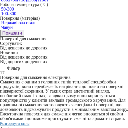
Робоча температура (°C)
50-300
100-300
Поверхня (матеріал)
Нержавіюча сталь
Чавун
Показати
Поверхні для смаження
Сортувати:
Від дешевих до дорогих
Новинки
Від дешевих до дорогих
Від дорогих до дешевих
Фільтр
17
Поверхня для смаження електрична
Смаження є одним з головних типів теплової спецобробки
продуктів, вона передбачає їх нагрівання до появи на поверхні
піджаристої скоринки. У таких страв апетитний вигляд,
особливий смак і запах, завдяки цьому вони користуються
популярністю у клієнтів закладів громадського харчування. Для
правильної смаження застосовуються спеціальні поверхні, що
дозволяють підсмажувати продукти з мінімальним вмістом жиру.
Електрична поверхня для смаження легко впорається зі своїми
обов'язками і допоможе приготувати смачні та ароматні страви.
Розгорнути опис