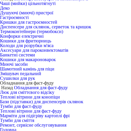
Чаші (мийки) цільнотягнуті
Деко
Душуючі (миючі) пристрої
Гастроємності
Кришки для гастроємностей
Диспенсери для склянок, серветок та кришок
Термоконтейнери (термобокси)
Конфорки електричні
Кошики для фритюрниць
Колоди для розрубки м'яса
Аксесуари для пароконвектоматів
Банкетні системи
Кошики для макароноварок
Миючі засоби
Шамотний камінь для піци
Змішувач педальний
Сушилки для рук
Обладнання для фаст-фуду
Назад
Обладнання для фаст-фуду
Люк для сміттєвого відсіку
Теплові вітрини для конопіци
Бази (підставки) для диспенсерів склянок
Тумби для фаст-фуду
Теплові вітрини для фаст-фуду
Марміти для підігріву картоплі фрі
Тумби для сміття
Ремонт, сервісне обслуговування
Головна