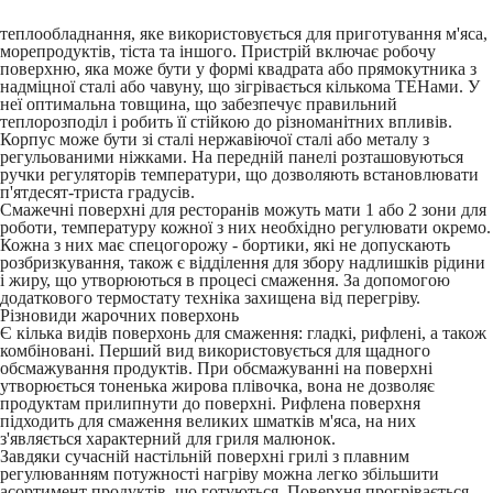
теплообладнання, яке використовується для приготування м'яса,
морепродуктів, тіста та іншого. Пристрій включає робочу
поверхню, яка може бути у формі квадрата або прямокутника з
надміцної сталі або чавуну, що зігрівається кількома ТЕНами. У
неї оптимальна товщина, що забезпечує правильний
теплорозподіл і робить її стійкою до різноманітних впливів.
Корпус може бути зі сталі нержавіючої сталі або металу з
регульованими ніжками. На передній панелі розташовуються
ручки регуляторів температури, що дозволяють встановлювати
п'ятдесят-триста градусів.
Смажечні поверхні для ресторанів
можуть мати 1 або 2 зони для
роботи, температуру кожної з них необхідно регулювати окремо.
Кожна з них має спецогорожу - бортики, які не допускають
розбризкування, також є відділення для збору надлишків рідини
і жиру, що утворюються в процесі смаження. За допомогою
додаткового термостату техніка захищена від перегріву.
Різновиди жарочних поверхонь
Є кілька видів поверхонь для смаження: гладкі, рифлені, а також
комбіновані. Перший вид використовується для щадного
обсмажування продуктів. При обсмажуванні на поверхні
утворюється тоненька жирова плівочка, вона не дозволяє
продуктам прилипнути до поверхні. Рифлена поверхня
підходить для смаження великих шматків м'яса, на них
з'являється характерний для гриля малюнок.
Завдяки сучасній настільній поверхні грилі з плавним
регулюванням потужності нагріву можна легко збільшити
асортимент продуктів, що готуються. Поверхня прогрівається