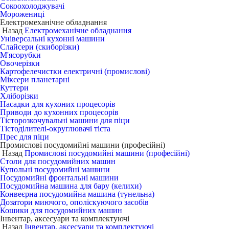
Сокоохолоджувачі
Морожениці
Електромеханічне обладнання
Назад
Електромеханічне обладнання
Універсальні кухонні машини
Слайсери (скиборізки)
М'ясорубки
Овочерізки
Картофелечистки електричні (промислові)
Міксери планетарні
Куттери
Хліборізки
Насадки для кухоних процесорів
Приводи до кухонних процесорів
Тісторозкочувальні машини для піци
Тістоділителі-округлювачі тіста
Прес для піци
Промислові посудомийні машини (професійні)
Назад
Промислові посудомийні машини (професійні)
Столи для посудомийних машин
Купольні посудомийні машини
Посудомийні фронтальні машини
Посудомийна машина для бару (келихи)
Конвеєрна посудомийна машина (тунельна)
Дозатори миючого, ополіскуючого засобів
Кошики для посудомийних машин
Інвентар, аксесуари та комплектуючі
Назад
Інвентар, аксесуари та комплектуючі