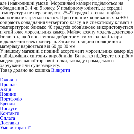
але і навколишні умови. Морозильні камери поділяються на
обладнання 3, 4 чи 5 класу. У помірному кліматі, де середні
температури не перевищують 25-27 градусів тепла, підійде
морозильник третього класу. При сезонних коливаннях за +30
обирають обладнання четвертого класу, а в спекотному кліматі з
температурою близько 40 градусів обов'язково використовується
п'ятий клас морозильних камер. Майже кожну модель додатково
ізолюють, щоб вона змогла добре тримати холод навіть при
відключенні електроенергії. Загалом товщина ізоляційного
матеріалу варіюється від 60 до 80 мм.
У нашому магазині є повний асортимент морозильних камер від
найвідоміших світових виробників. Ви легко підберете потрібну
модель для вашої торгової точки, закладу громадського
харчування чи супермаркету.
Товар додано до кошика
Відкрити
Головна
Про нас
Акції
Новини
Портфоліо
Бренди
Послуги
Контакти
Оплата
Доставка
Умови гарантії