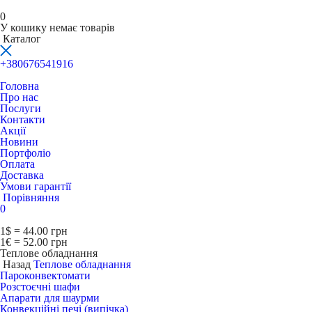
0
У кошику немає товарів
Каталог
+380676541916
Головна
Про нас
Послуги
Контакти
Акції
Новини
Портфоліо
Оплата
Доставка
Умови гарантії
Порівняння
0
1$ = 44.00 грн
1€ = 52.00 грн
Теплове обладнання
Назад
Теплове обладнання
Пароконвектомати
Розстоєчні шафи
Апарати для шаурми
Конвекційні печі (випічка)