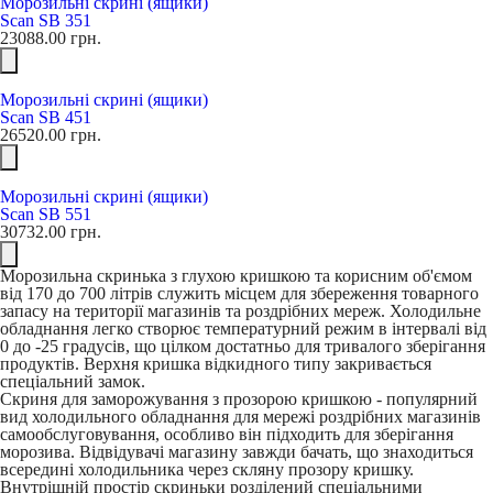
Морозильні скрині (ящики)
Scan SB 351
23088.00
грн.
Морозильні скрині (ящики)
Scan SB 451
26520.00
грн.
Морозильні скрині (ящики)
Scan SB 551
30732.00
грн.
Морозильна скринька з глухою кришкою та корисним об'ємом
від 170 до 700 літрів служить місцем для збереження товарного
запасу на території магазинів та роздрібних мереж. Холодильне
обладнання легко створює температурний режим в інтервалі від
0 до -25 градусів, що цілком достатньо для тривалого зберігання
продуктів. Верхня кришка відкидного типу закривається
спеціальний замок.
Скриня для заморожування з прозорою кришкою - популярний
вид холодильного обладнання для мережі роздрібних магазинів
самообслуговування, особливо він підходить для зберігання
морозива. Відвідувачі магазину завжди бачать, що знаходиться
всередині холодильника через скляну прозору кришку.
Внутрішній простір скриньки розділений спеціальними