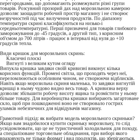
перегородками, що допомагають розмежувати різні групи
товарів. Розсувний прозорий дах над морозильною камерою
дозволяє заощадити робочий простір магазину і не створює
незручностей під час вилучення продуктів. По діапазону
температури скрині класифікуються на низько-і
середньотемпературні. Перші призначені для товарів глибокого
заморожування до -45 градусів, а другий тип, з корисним
об'ємом до 700 літрів - працює в інтервалі від нуля до +10
градусів тепла.
Види кришок для морозильних скринь:
Класичні плоскі
Вигнуті з великим кутом огляду
Випукла кришка завдяки своїй кривизні виконує кілька
корисних функцій. Промені світла, що проходять через неї,
переломлюються особливим чином, не створюючи відблисків.
Навіть якщо морозильна скриня маленька, то завдяки вигнутій
кришці в ньому чудово видно весь товар. А кривизна верху
дозволяє збільшити робочу висоту ящика та розмістити у ньому
більше товару. Для виробництва кришки вибирають загартоване
скло, щоб при пошкодженні воно не створювало гострих
уламків небезпечних для відвідувачів магазину.
Грамотний підхід: як вибрати модель морозильного скриньки?
Якщо вам знадобилося купити скриньку морозильну, то слід
усвідомлювати, що це не туристичний холодильник для походу,
а спеціалізоване торговельне обладнання, при виборі якого
враховують не тільки формат і вид продуктів, що зберігаються,