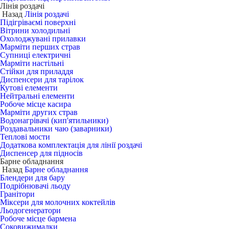
Лінія роздачі
Назад
Лінія роздачі
Підігріваємі поверхні
Вітрини холодильні
Охолоджувані прилавки
Марміти перших страв
Супниці електричні
Марміти настільні
Стійки для приладдя
Диспенсери для тарілок
Кутові елементи
Нейтральні елементи
Робоче місце касира
Марміти других страв
Водонагрівачі (кип'ятильники)
Роздавальники чаю (заварники)
Теплові мости
Додаткова комплектація для лінії роздачі
Диспенсер для підносів
Барне обладнання
Назад
Барне обладнання
Блендери для бару
Подрібнювачі льоду
Гранітори
Міксери для молочних коктейлів
Льодогенератори
Робоче місце бармена
Соковижималки