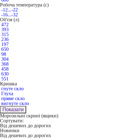
Робоча температура (c)
-12...-22
-16...-32
Об'єм (л)
472
393
315
236
197
650
98
304
368
458
630
551
Кришка
гнуте скло
Глуха
пряме скло
вигнуте скло
Показати
Морозильні скрині (ящики)
Сортувати:
Від дешевих до дорогих
Новинки
Від дешевих до дорогих