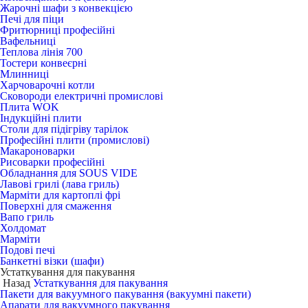
Жарочні шафи з конвекцією
Печі для піци
Фритюрниці професійні
Вафельниці
Теплова лінія 700
Тостери конвеєрні
Млинниці
Харчоварочні котли
Сковороди електричні промислові
Плита WOK
Індукційні плити
Столи для підігріву тарілок
Професійні плити (промислові)
Макароноварки
Рисоварки професійні
Обладнання для SOUS VIDE
Лавові грилі (лава гриль)
Марміти для картоплі фрі
Поверхні для смаження
Вапо гриль
Холдомат
Марміти
Подові печі
Банкетні візки (шафи)
Устаткування для пакування
Назад
Устаткування для пакування
Пакети для вакуумного пакування (вакуумні пакети)
Апарати для вакуумного пакування