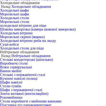
Холодильне обладнання
Назад
Холодильне обладнання
Холодильні шафи
Морозильні шафи
Холодильні столи
Морозильні столи
холодильні вітрини для піци
Шокова заморозка (камера шокової заморозки)
Холодильні вітрини
Морозильні скрині (ящики)
Холодильні вітрини риба на льоду
Суші-кейси
Холодильні столи для піци
Нейтральне обладнання
Назад
Нейтральне обладнання
Стелажі кондитерські (шпильки)
Виробничі столи
Візки сервірувальні
Ванни мийні
Стелажі з нержавіючої сталі
Кухонні навісні полиці
Шафи навісні
Столи-тумби
Шафи з нержавіючої сталі
Зонти витяжні (вентиляційні)
Рукомийники
Столи виробничі з мийними ваннами
Підставки під пароконвектомат