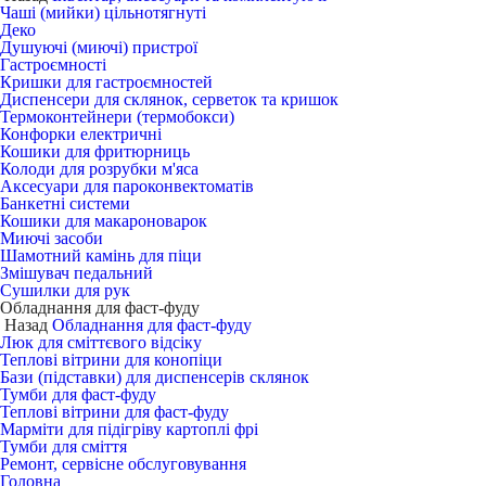
Чаші (мийки) цільнотягнуті
Деко
Душуючі (миючі) пристрої
Гастроємності
Кришки для гастроємностей
Диспенсери для склянок, серветок та кришок
Термоконтейнери (термобокси)
Конфорки електричні
Кошики для фритюрниць
Колоди для розрубки м'яса
Аксесуари для пароконвектоматів
Банкетні системи
Кошики для макароноварок
Миючі засоби
Шамотний камінь для піци
Змішувач педальний
Сушилки для рук
Обладнання для фаст-фуду
Назад
Обладнання для фаст-фуду
Люк для сміттєвого відсіку
Теплові вітрини для конопіци
Бази (підставки) для диспенсерів склянок
Тумби для фаст-фуду
Теплові вітрини для фаст-фуду
Марміти для підігріву картоплі фрі
Тумби для сміття
Ремонт, сервісне обслуговування
Головна