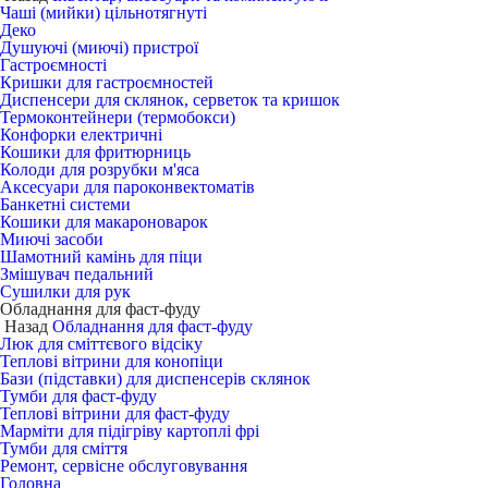
Чаші (мийки) цільнотягнуті
Деко
Душуючі (миючі) пристрої
Гастроємності
Кришки для гастроємностей
Диспенсери для склянок, серветок та кришок
Термоконтейнери (термобокси)
Конфорки електричні
Кошики для фритюрниць
Колоди для розрубки м'яса
Аксесуари для пароконвектоматів
Банкетні системи
Кошики для макароноварок
Миючі засоби
Шамотний камінь для піци
Змішувач педальний
Сушилки для рук
Обладнання для фаст-фуду
Назад
Обладнання для фаст-фуду
Люк для сміттєвого відсіку
Теплові вітрини для конопіци
Бази (підставки) для диспенсерів склянок
Тумби для фаст-фуду
Теплові вітрини для фаст-фуду
Марміти для підігріву картоплі фрі
Тумби для сміття
Ремонт, сервісне обслуговування
Головна