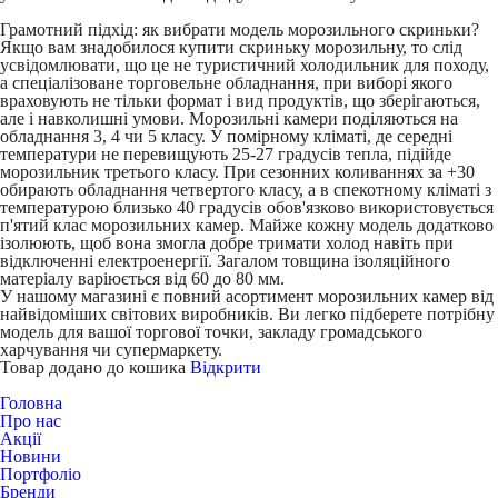
Грамотний підхід: як вибрати модель морозильного скриньки?
Якщо вам знадобилося купити скриньку морозильну, то слід
усвідомлювати, що це не туристичний холодильник для походу,
а спеціалізоване торговельне обладнання, при виборі якого
враховують не тільки формат і вид продуктів, що зберігаються,
але і навколишні умови. Морозильні камери поділяються на
обладнання 3, 4 чи 5 класу. У помірному кліматі, де середні
температури не перевищують 25-27 градусів тепла, підійде
морозильник третього класу. При сезонних коливаннях за +30
обирають обладнання четвертого класу, а в спекотному кліматі з
температурою близько 40 градусів обов'язково використовується
п'ятий клас морозильних камер. Майже кожну модель додатково
ізолюють, щоб вона змогла добре тримати холод навіть при
відключенні електроенергії. Загалом товщина ізоляційного
матеріалу варіюється від 60 до 80 мм.
У нашому магазині є повний асортимент морозильних камер від
найвідоміших світових виробників. Ви легко підберете потрібну
модель для вашої торгової точки, закладу громадського
харчування чи супермаркету.
Товар додано до кошика
Відкрити
Головна
Про нас
Акції
Новини
Портфоліо
Бренди