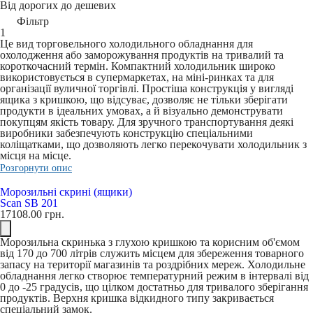
Від дорогих до дешевих
Фільтр
1
Це вид торговельного холодильного обладнання для
охолодження або заморожування продуктів на тривалий та
короткочасний термін. Компактний холодильник широко
використовується в супермаркетах, на міні-ринках та для
організації вуличної торгівлі. Простіша конструкція у вигляді
ящика з кришкою, що відсуває, дозволяє не тільки зберігати
продукти в ідеальних умовах, а й візуально демонструвати
покупцям якість товару. Для зручного транспортування деякі
виробники забезпечують конструкцію спеціальними
коліщатками, що дозволяють легко перекочувати холодильник з
місця на місце.
Розгорнути опис
Морозильні скрині (ящики)
Scan SB 201
17108.00
грн.
Морозильна скринька з глухою кришкою та корисним об'ємом
від 170 до 700 літрів служить місцем для збереження товарного
запасу на території магазинів та роздрібних мереж. Холодильне
обладнання легко створює температурний режим в інтервалі від
0 до -25 градусів, що цілком достатньо для тривалого зберігання
продуктів. Верхня кришка відкидного типу закривається
спеціальний замок.