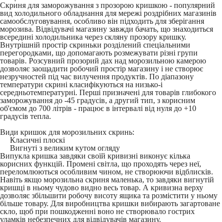
Скриня для заморожування з прозорою кришкою - популярний
вид холодильного обладнання для мережі роздрібних магазинів
самообслуговування, особливо він підходить для зберігання
морозива. Відвідувачі магазину завжди бачать, що знаходиться
всередині холодильника через скляну прозору кришку.
Внутрішній простір скриньки розділений спеціальними
перегородками, що допомагають розмежувати різні групи
товарів. Розсувний прозорий дах над морозильною камерою
дозволяє заощадити робочий простір магазину і не створює
незручностей під час вилучення продуктів. По діапазону
температури скрині класифікуються на низько-і
середньотемпературні. Перші призначені для товарів глибокого
заморожування до -45 градусів, а другий тип, з корисним
об'ємом до 700 літрів - працює в інтервалі від нуля до +10
градусів тепла.
Види кришок для морозильних скринь:
Класичні плоскі
Вигнуті з великим кутом огляду
Випукла кришка завдяки своїй кривизні виконує кілька
корисних функцій. Промені світла, що проходять через неї,
переломлюються особливим чином, не створюючи відблисків.
Навіть якщо морозильна скриня маленька, то завдяки вигнутій
кришці в ньому чудово видно весь товар. А кривизна верху
дозволяє збільшити робочу висоту ящика та розмістити у ньому
більше товару. Для виробництва кришки вибирають загартоване
скло, щоб при пошкодженні воно не створювало гострих
уламків небезпечних для відвідувачів магазину.