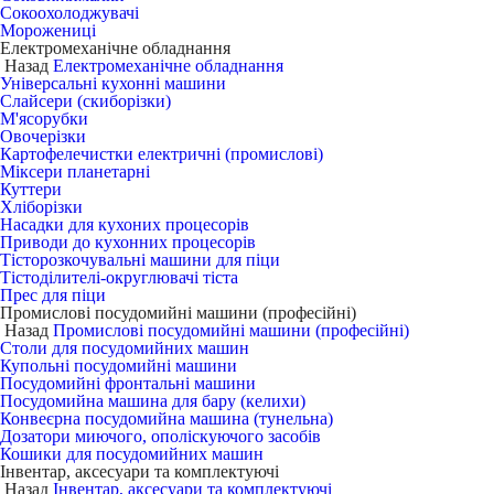
Сокоохолоджувачі
Морожениці
Електромеханічне обладнання
Назад
Електромеханічне обладнання
Універсальні кухонні машини
Слайсери (скиборізки)
М'ясорубки
Овочерізки
Картофелечистки електричні (промислові)
Міксери планетарні
Куттери
Хліборізки
Насадки для кухоних процесорів
Приводи до кухонних процесорів
Тісторозкочувальні машини для піци
Тістоділителі-округлювачі тіста
Прес для піци
Промислові посудомийні машини (професійні)
Назад
Промислові посудомийні машини (професійні)
Столи для посудомийних машин
Купольні посудомийні машини
Посудомийні фронтальні машини
Посудомийна машина для бару (келихи)
Конвеєрна посудомийна машина (тунельна)
Дозатори миючого, ополіскуючого засобів
Кошики для посудомийних машин
Інвентар, аксесуари та комплектуючі
Назад
Інвентар, аксесуари та комплектуючі