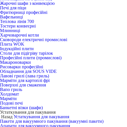
Жарочні шафи з конвекцією
Печі для піци
Фритюрниці професійні
Вафельниці
Теплова лінія 700
Тостери конвеєрні
Млинниці
Харчоварочні котли
Сковороди електричні промислові
Плита WOK
Індукційні плити
Столи для підігріву тарілок
Професійні плити (промислові)
Макароноварки
Рисоварки професійні
Обладнання для SOUS VIDE
Лавові грилі (лава гриль)
Марміти для картоплі фрі
Поверхні для смаження
Вапо гриль
Холдомат
Марміти
Подові печі
Банкетні візки (шафи)
Устаткування для пакування
Назад
Устаткування для пакування
Пакети для вакуумного пакування (вакуумні пакети)
Апарати для вакуумного пакування