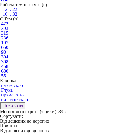
Робоча температура (c)
-12...-22
-16...-32
Об'єм (л)
472
393
315
236
197
650
98
304
368
458
630
551
Кришка
гнуте скло
Глуха
пряме скло
вигнуте скло
Показати
Морозильні скрині (ящики): 895
Сортувати:
Від дешевих до дорогих
Новинки
Від дешевих до дорогих