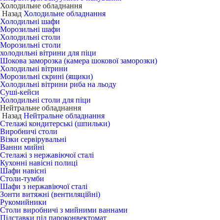
Холодильне обладнання
Назад
Холодильне обладнання
Холодильні шафи
Морозильні шафи
Холодильні столи
Морозильні столи
холодильні вітрини для піци
Шокова заморозка (камера шокової заморозки)
Холодильні вітрини
Морозильні скрині (ящики)
Холодильні вітрини риба на льоду
Суші-кейси
Холодильні столи для піци
Нейтральне обладнання
Назад
Нейтральне обладнання
Стелажі кондитерські (шпильки)
Виробничі столи
Візки сервірувальні
Ванни мийні
Стелажі з нержавіючої сталі
Кухонні навісні полиці
Шафи навісні
Столи-тумби
Шафи з нержавіючої сталі
Зонти витяжні (вентиляційні)
Рукомийники
Столи виробничі з мийними ваннами
Підставки під пароконвектомат