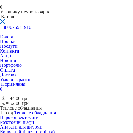
0
У кошику немає товарів
Каталог
+380676541916
Головна
Про нас
Послуги
Контакти
Акції
Новини
Портфоліо
Оплата
Доставка
Умови гарантії
Порівняння
0
1$ = 44.00 грн
1€ = 52.00 грн
Теплове обладнання
Назад
Теплове обладнання
Пароконвектомати
Розстоєчні шафи
Апарати для шаурми
Конвекційні печі (випічка)