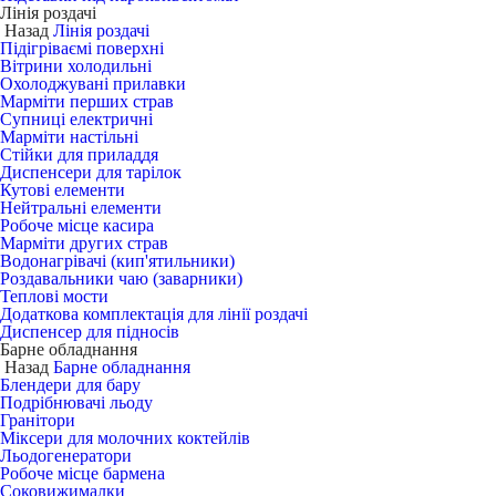
Лінія роздачі
Назад
Лінія роздачі
Підігріваємі поверхні
Вітрини холодильні
Охолоджувані прилавки
Марміти перших страв
Супниці електричні
Марміти настільні
Стійки для приладдя
Диспенсери для тарілок
Кутові елементи
Нейтральні елементи
Робоче місце касира
Марміти других страв
Водонагрівачі (кип'ятильники)
Роздавальники чаю (заварники)
Теплові мости
Додаткова комплектація для лінії роздачі
Диспенсер для підносів
Барне обладнання
Назад
Барне обладнання
Блендери для бару
Подрібнювачі льоду
Гранітори
Міксери для молочних коктейлів
Льодогенератори
Робоче місце бармена
Соковижималки