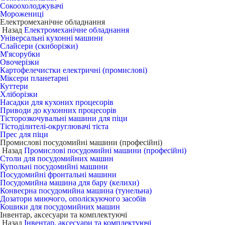
Сокоохолоджувачі
Морожениці
Електромеханічне обладнання
Назад
Електромеханічне обладнання
Універсальні кухонні машини
Слайсери (скиборізки)
М'ясорубки
Овочерізки
Картофелечистки електричні (промислові)
Міксери планетарні
Куттери
Хліборізки
Насадки для кухоних процесорів
Приводи до кухонних процесорів
Тісторозкочувальні машини для піци
Тістоділителі-округлювачі тіста
Прес для піци
Промислові посудомийні машини (професійні)
Назад
Промислові посудомийні машини (професійні)
Столи для посудомийних машин
Купольні посудомийні машини
Посудомийні фронтальні машини
Посудомийна машина для бару (келихи)
Конвеєрна посудомийна машина (тунельна)
Дозатори миючого, ополіскуючого засобів
Кошики для посудомийних машин
Інвентар, аксесуари та комплектуючі
Назад
Інвентар, аксесуари та комплектуючі