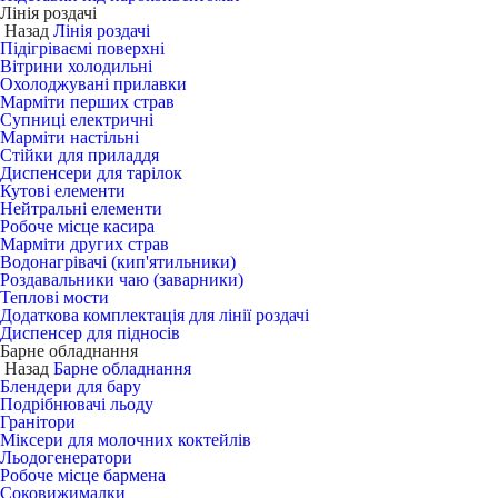
Лінія роздачі
Назад
Лінія роздачі
Підігріваємі поверхні
Вітрини холодильні
Охолоджувані прилавки
Марміти перших страв
Супниці електричні
Марміти настільні
Стійки для приладдя
Диспенсери для тарілок
Кутові елементи
Нейтральні елементи
Робоче місце касира
Марміти других страв
Водонагрівачі (кип'ятильники)
Роздавальники чаю (заварники)
Теплові мости
Додаткова комплектація для лінії роздачі
Диспенсер для підносів
Барне обладнання
Назад
Барне обладнання
Блендери для бару
Подрібнювачі льоду
Гранітори
Міксери для молочних коктейлів
Льодогенератори
Робоче місце бармена
Соковижималки