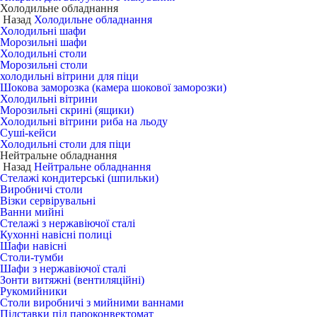
Холодильне обладнання
Назад
Холодильне обладнання
Холодильні шафи
Морозильні шафи
Холодильні столи
Морозильні столи
холодильні вітрини для піци
Шокова заморозка (камера шокової заморозки)
Холодильні вітрини
Морозильні скрині (ящики)
Холодильні вітрини риба на льоду
Суші-кейси
Холодильні столи для піци
Нейтральне обладнання
Назад
Нейтральне обладнання
Стелажі кондитерські (шпильки)
Виробничі столи
Візки сервірувальні
Ванни мийні
Стелажі з нержавіючої сталі
Кухонні навісні полиці
Шафи навісні
Столи-тумби
Шафи з нержавіючої сталі
Зонти витяжні (вентиляційні)
Рукомийники
Столи виробничі з мийними ваннами
Підставки під пароконвектомат