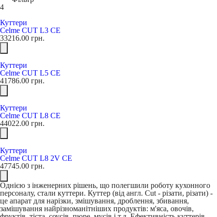
4
Куттери
Celme СUT L3 CE
33216.00
грн.
Куттери
Celme CUT L5 CE
41786.00
грн.
Куттери
Celme CUT L8 CE
44022.00
грн.
Куттери
Celme CUT L8 2V CE
47745.00
грн.
Однією з інженерних рішень, що полегшили роботу кухонного
персоналу, стали куттери. Куттер (від англ. Cut - різати, різати) -
це апарат для нарізки, змішування, дроблення, збивання,
замішування найрізноманітніших продуктів: м'яса, овочів,
фруктів, тіста, соусів, пюре, мусів і т.д. Ефективність куттерів