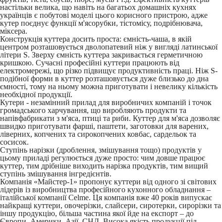
настільки велика, що навіть на багатьох домашніх кухнях
українців є побутові моделі цього корисного пристрою, адже
кутер поєднує функції м'ясорубки, тістомісу, подрібнювача,
міксера.
Конструкція куттера досить проста: ємність-чаша, в якій
центром розташовується дволопатевий ніж у вигляді латинської
літери S. Зверху ємність куттера закривається герметичною
кришкою. Сучасні професійні куттери працюють від
електромережі, що різко підвищує продуктивність праці. Ніж S-
подібної форми в куттер розташовується дуже близько до дна
ємності, тому на ньому можна приготувати і невелику кількість
необхідної продукції.
Кутери - незамінний прилад для виробничих компаній і точок
громадського харчування, що виробляють продукти та
напівфабрикати з м'яса, птиці та риби. Куттер для м'яса дозволяє
швидко приготувати фарші, паштети, заготовки для варених,
ліверних, копчених та сирокопчених ковбас, сардельок та
сосисок.
Ступінь нарізки (дроблення, змішування тощо) продуктів у
цьому приладі регулюється дуже просто: чим довше працює
куттер, тим дрібніше виходить нарізка продуктів, тим вищий
ступінь змішування інгредієнтів.
Компанія «Майстер-1» пропонує куттери від одного зі світових
лідерів із виробництва професійного кухонного обладнання –
італійської компанії Celme. Ця компанія вже 40 років випускає
найкращі куттери, овочерізки, слайсери, сиротерки, сирорізки та
іншу продукцію, більша частина якої йде на експорт – до
Європи, Америки, Азії, СНД. Висока якість продукції під