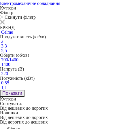
Електромеханічне обладнання
Куттери
Фільтр
Скинути фільтр
БРЕНД
Celme
Продуктивність (кг/хв)
2
3,3
5,5
Оберти (об/хв)
700/1400
1400
Напруга (В)
220
Потужність (кВт)
0,55
1,1
Показати
Куттери
Сортувати:
Від дешевих до дорогих
Новинки
Від дешевих до дорогих
Від дорогих до дешевих
Фільтр