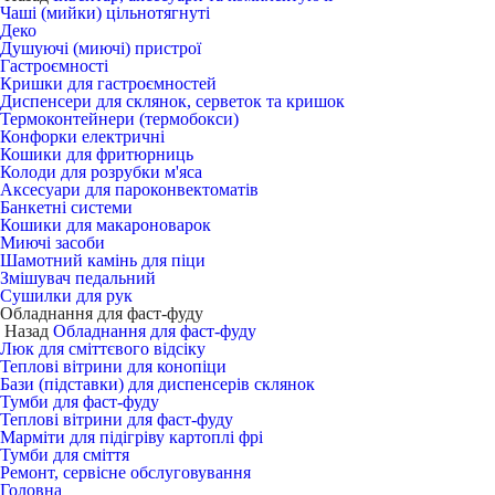
Чаші (мийки) цільнотягнуті
Деко
Душуючі (миючі) пристрої
Гастроємності
Кришки для гастроємностей
Диспенсери для склянок, серветок та кришок
Термоконтейнери (термобокси)
Конфорки електричні
Кошики для фритюрниць
Колоди для розрубки м'яса
Аксесуари для пароконвектоматів
Банкетні системи
Кошики для макароноварок
Миючі засоби
Шамотний камінь для піци
Змішувач педальний
Сушилки для рук
Обладнання для фаст-фуду
Назад
Обладнання для фаст-фуду
Люк для сміттєвого відсіку
Теплові вітрини для конопіци
Бази (підставки) для диспенсерів склянок
Тумби для фаст-фуду
Теплові вітрини для фаст-фуду
Марміти для підігріву картоплі фрі
Тумби для сміття
Ремонт, сервісне обслуговування
Головна