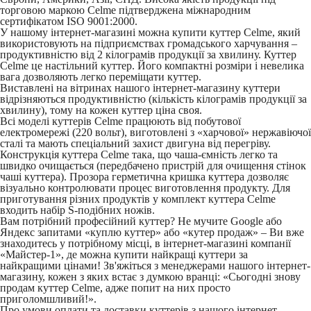
торговою маркою Celme підтверджена міжнародним
сертифікатом ISO 9001:2000.
У нашому інтернет-магазині можна купити куттер Celme, який
використовують на підприємствах громадського харчування –
продуктивністю від 2 кілограмів продукції за хвилину. Куттер
Celme це настільний куттер. Його компактні розміри і невелика
вага дозволяють легко переміщати куттер.
Виставлені на вітринах нашого інтернет-магазину куттери
відрізняються продуктивністю (кількість кілограмів продукції за
хвилину), тому на кожен куттер ціна своя.
Всі моделі куттерів Celme працюють від побутової
електромережі (220 вольт), виготовлені з «харчової» нержавіючої
сталі та мають спеціальний захист двигуна від перегріву.
Конструкція куттера Celme така, що чаша-ємність легко та
швидко очищається (передбачено пристрій для очищення стінок
чаші куттера). Прозора герметична кришка куттера дозволяє
візуально контролювати процес виготовлення продукту. Для
приготування різних продуктів у комплект куттера Celme
входить набір S-подібних ножів.
Вам потрібний професійний куттер? Не мучите Google або
Яндекс запитами «куплю куттер» або «кутер продаж» – Ви вже
знаходитесь у потрібному місці, в інтернет-магазині компанії
«Майстер-1», де можна купити найкращі куттери за
найкращими цінами! Зв'яжіться з менеджерами нашого інтернет-
магазину, кожен з яких встає з думкою вранці: «Сьогодні знову
продам куттер Celme, адже попит на них просто
приголомшливий!».
Про умови оплати та доставки куттерів з нашого інтернет-