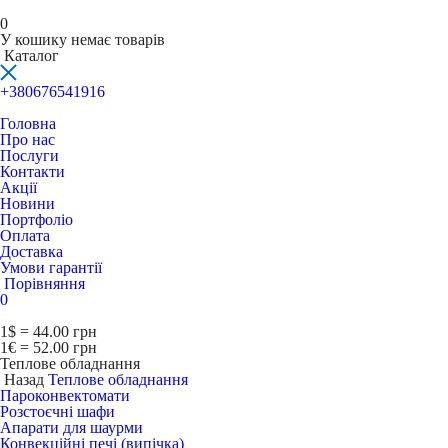
0
У кошику немає товарів
Каталог
+380676541916
Головна
Про нас
Послуги
Контакти
Акції
Новини
Портфоліо
Оплата
Доставка
Умови гарантії
Порівняння
0
1$ = 44.00 грн
1€ = 52.00 грн
Теплове обладнання
Назад
Теплове обладнання
Пароконвектомати
Розстоєчні шафи
Апарати для шаурми
Конвекційні печі (випічка)