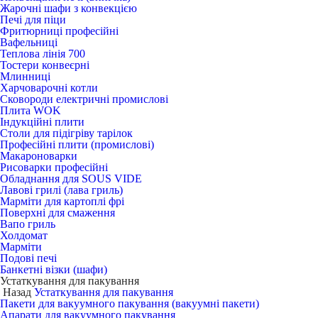
Жарочні шафи з конвекцією
Печі для піци
Фритюрниці професійні
Вафельниці
Теплова лінія 700
Тостери конвеєрні
Млинниці
Харчоварочні котли
Сковороди електричні промислові
Плита WOK
Індукційні плити
Столи для підігріву тарілок
Професійні плити (промислові)
Макароноварки
Рисоварки професійні
Обладнання для SOUS VIDE
Лавові грилі (лава гриль)
Марміти для картоплі фрі
Поверхні для смаження
Вапо гриль
Холдомат
Марміти
Подові печі
Банкетні візки (шафи)
Устаткування для пакування
Назад
Устаткування для пакування
Пакети для вакуумного пакування (вакуумні пакети)
Апарати для вакуумного пакування