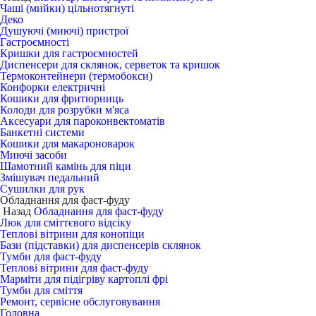
Чаші (мийки) цільнотягнуті
Деко
Душуючі (миючі) пристрої
Гастроємності
Кришки для гастроємностей
Диспенсери для склянок, серветок та кришок
Термоконтейнери (термобокси)
Конфорки електричні
Кошики для фритюрниць
Колоди для розрубки м'яса
Аксесуари для пароконвектоматів
Банкетні системи
Кошики для макароноварок
Миючі засоби
Шамотний камінь для піци
Змішувач педальний
Сушилки для рук
Обладнання для фаст-фуду
Назад
Обладнання для фаст-фуду
Люк для сміттєвого відсіку
Теплові вітрини для конопіци
Бази (підставки) для диспенсерів склянок
Тумби для фаст-фуду
Теплові вітрини для фаст-фуду
Марміти для підігріву картоплі фрі
Тумби для сміття
Ремонт, сервісне обслуговування
Головна