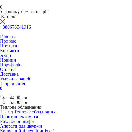
0
У кошику немає товарів
Каталог
+380676541916
Головна
Про нас
Послуги
Контакти
Акції
Новини
Портфоліо
Оплата
Доставка
Умови гарантії
Порівняння
0
1$ = 44.00 грн
1€ = 52.00 грн
Теплове обладнання
Назад
Теплове обладнання
Пароконвектомати
Розстоєчні шафи
Апарати для шаурми
Конвекційні печі (випічка)