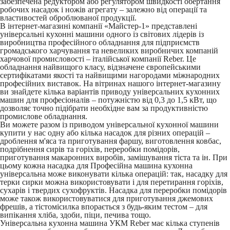
забезпечена редуктором або регулятором швидкості обертання
робочих насадок і ножів агрегату – залежно від операції та
властивостей оброблюваної продукції.
В інтернет-магазині компанії «Майстер-1» представлені
універсальні кухонні машини одного із світових лідерів із
виробництва професійного обладнання для підприємств
громадського харчування та невеликих виробничих компаній
харчової промисловості – італійської компанії Reber. Це
обладнання найвищого класу, відзначене європейськими
сертифікатами якості та найвищими нагородами міжнародних
професійних виставок. На вітринах нашого інтернет-магазину
ви знайдете кілька варіантів приводу універсальних кухонних
машин для професіоналів – потужністю від 0,3 до 1,5 кВт, що
дозволяє точно підібрати необхідне вам за продуктивністю
промислове обладнання.
Ви можете разом із приводом універсальної кухонної машини
купити у нас одну або кілька насадок для різних операцій –
дроблення м'яса та приготування фаршу, виготовлення ковбас,
подрібнення сирів та горіхів, переробки помідорів,
приготування макаронних виробів, замішування тіста та ін. При
цьому кожна насадка для Професійна машина кухонна
універсальна може виконувати кілька операцій: так, насадку для
терки сирки можна використовувати і для перетирання горіхів,
сухарів і твердих сухофруктів. Насадка для переробки помідорів
може також використовуватися для приготування джемових
фрешів, а тістомісилка впорається з будь-яким тестом – для
випікання хліба, здоби, піци, печива тощо.
Універсальна кухонна машина УКМ Reber має кілька ступенів