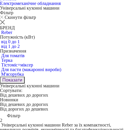
Електромеханічне обладнання
Універсальні кухонні машини
Фільтр
Скинути фільтр
БРЕНД
Reber
Потужність (кВт)
від 0 до 1
від 1 до 2
Призначення
Для томатів
Терка
Тістоміс+міксер
Для пасти (макаронні вироби)
М'ясорубка
Показати
Універсальні кухонні машини
Сортувати:
Від дешевих до дорогих
Новинки
Від дешевих до дорогих
Від дорогих до дешевих
Фільтр
2
Універсальні кухонні машини Reber за їх компактності,
невеликих розмірів, економічності та багатофункціональності