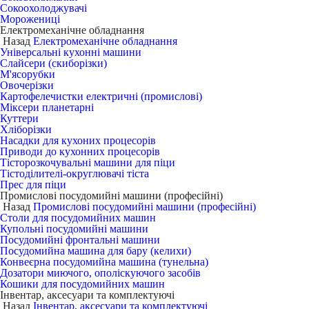
Сокоохолоджувачі
Морожениці
Електромеханічне обладнання
Назад
Електромеханічне обладнання
Універсальні кухонні машини
Слайсери (скиборізки)
М'ясорубки
Овочерізки
Картофелечистки електричні (промислові)
Міксери планетарні
Куттери
Хліборізки
Насадки для кухоних процесорів
Приводи до кухонних процесорів
Тісторозкочувальні машини для піци
Тістоділителі-округлювачі тіста
Прес для піци
Промислові посудомийні машини (професійні)
Назад
Промислові посудомийні машини (професійні)
Столи для посудомийних машин
Купольні посудомийні машини
Посудомийні фронтальні машини
Посудомийна машина для бару (келихи)
Конвеєрна посудомийна машина (тунельна)
Дозатори миючого, ополіскуючого засобів
Кошики для посудомийних машин
Інвентар, аксесуари та комплектуючі
Назад
Інвентар, аксесуари та комплектуючі