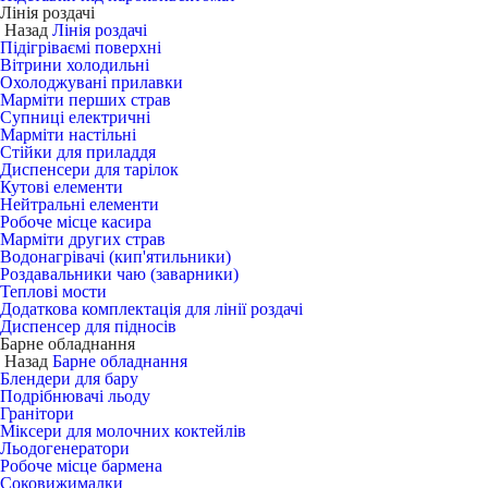
Лінія роздачі
Назад
Лінія роздачі
Підігріваємі поверхні
Вітрини холодильні
Охолоджувані прилавки
Марміти перших страв
Супниці електричні
Марміти настільні
Стійки для приладдя
Диспенсери для тарілок
Кутові елементи
Нейтральні елементи
Робоче місце касира
Марміти других страв
Водонагрівачі (кип'ятильники)
Роздавальники чаю (заварники)
Теплові мости
Додаткова комплектація для лінії роздачі
Диспенсер для підносів
Барне обладнання
Назад
Барне обладнання
Блендери для бару
Подрібнювачі льоду
Гранітори
Міксери для молочних коктейлів
Льодогенератори
Робоче місце бармена
Соковижималки