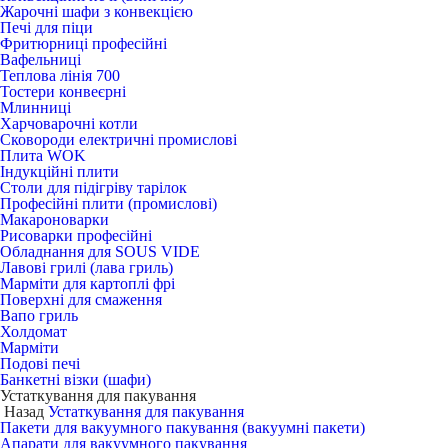
Жарочні шафи з конвекцією
Печі для піци
Фритюрниці професійні
Вафельниці
Теплова лінія 700
Тостери конвеєрні
Млинниці
Харчоварочні котли
Сковороди електричні промислові
Плита WOK
Індукційні плити
Столи для підігріву тарілок
Професійні плити (промислові)
Макароноварки
Рисоварки професійні
Обладнання для SOUS VIDE
Лавові грилі (лава гриль)
Марміти для картоплі фрі
Поверхні для смаження
Вапо гриль
Холдомат
Марміти
Подові печі
Банкетні візки (шафи)
Устаткування для пакування
Назад
Устаткування для пакування
Пакети для вакуумного пакування (вакуумні пакети)
Апарати для вакуумного пакування