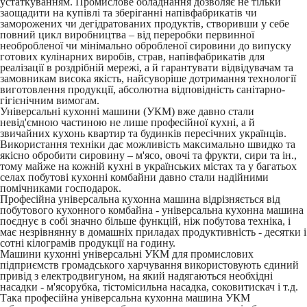
устаткуванням. Промислове обладнання дозволяє не тільки
заощадити на купівлі та зберіганні напівфабрикатів чи
заморожених чи дегідратованих продуктів, створивши у себе
повний цикл виробництва – від переробки первинної
необробленої чи мінімально обробленої сировини до випуску
готових кулінарних виробів, страв, напівфабрикатів для
реалізації в роздрібній мережі, а й гарантувати відвідувачам та
замовникам висока якість, найсуворіше дотримання технології
виготовлення продукції, абсолютна відповідність санітарно-
гігієнічним вимогам.
Універсальні кухонні машини (УКМ) вже давно стали
невід'ємною частиною не лише професійної кухні, а й
звичайних кухонь квартир та будинків пересічних українців.
Використання техніки дає можливість максимально швидко та
якісно обробити сировину – м'ясо, овочі та фрукти, сири та ін.,
тому майже на кожній кухні в українських містах та у багатьох
селах побутові кухонні комбайни давно стали надійними
помічниками господарок.
Професійна універсальна кухонна машина відрізняється від
побутового кухонного комбайна - універсальна кухонна машина
поєднує в собі значно більше функцій, ніж побутова техніка, і
має незрівнянну в домашніх приладах продуктивність - десятки і
сотні кілограмів продукції на годину.
Машини кухонні універсальні УКМ для промислових
підприємств громадського харчування використовують єдиний
привід з електродвигуном, на який надягаються необхідні
насадки - м'ясорубка, тістомісильна насадка, соковитискач і т.д.
Така професійна універсальна кухонна машина УКМ