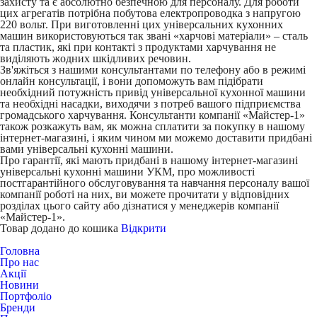
захисту та є абсолютно безпечною для персоналу. Для роботи
цих агрегатів потрібна побутова електропроводка з напругою
220 вольт. При виготовленні цих універсальних кухонних
машин використовуються так звані «харчові матеріали» – сталь
та пластик, які при контакті з продуктами харчування не
виділяють жодних шкідливих речовин.
Зв'яжіться з нашими консультантами по телефону або в режимі
онлайн консультації, і вони допоможуть вам підібрати
необхідний потужність привід універсальної кухонної машини
та необхідні насадки, виходячи з потреб вашого підприємства
громадського харчування. Консультанти компанії «Майстер-1»
також розкажуть вам, як можна сплатити за покупку в нашому
інтернет-магазині, і яким чином ми можемо доставити придбані
вами універсальні кухонні машини.
Про гарантії, які мають придбані в нашому інтернет-магазині
універсальні кухонні машини УКМ, про можливості
постгарантійного обслуговування та навчання персоналу вашої
компанії роботі на них, ви можете прочитати у відповідних
розділах цього сайту або дізнатися у менеджерів компанії
«Майстер-1».
Товар додано до кошика
Відкрити
Головна
Про нас
Акції
Новини
Портфоліо
Бренди