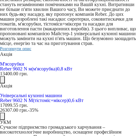
стануть незамінними помічниками на Вашій кухні. Витративши
не більше п'яти хвилин Вашого часу, Ви можете приєднати до
них будь-яку насадку, яку пропонує компанія Reber. До цих
машин розроблені такі насадки: сиротерки, соковитискачки для
томатів, м'ясорубки, тістоміси+міксери та насадки для
виготовлення пасти (макаронних виробів). З цього випливає, що
пропоновані компанією Майстер-1 універсальні кухонні машини
можуть замінити на кухні п'ять машин. Що безумовно заощадить
місце, енергію та час на приготування страв.
Розгорнути опис
Акція
М'ясорубки
Reber 9602 N м(м'ясорубка)0,8 кВт
13400.00
грн.
Акція
Універсальні кухонні машини
Reber 9602 N М(тістоміс+міксер)0,6 кВт
17099.55
грн.
26307.00
грн.
-35%
УКМ
Сучасне підприємство громадського харчування –
високотехнологічне виробництво, оснащене професійним