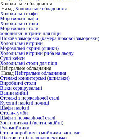
Холодильне обладнання
Назад
Холодильне обладнання
Холодильні шафи
Морозильні шафи
Холодильні столи
Морозильні столи
холодильні вітрини для піци
Шокова заморозка (камера шокової заморозки)
Холодильні вітрини
Морозильні скрині (ящики)
Холодильні вітрини риба на льоду
Суші-кейси
Холодильні столи для піци
Нейтральне обладнання
Назад
Нейтральне обладнання
Стелажі кондитерські (шпильки)
Виробничі столи
Візки сервірувальні
Ванни мийні
Стелажі з нержавіючої сталі
Кухонні навісні полиці
Шафи навісні
Столи-тумби
Шафи з нержавіючої сталі
Зонти витяжні (вентиляційні)
Рукомийники
Столи виробничі з мийними ваннами
Підставки під пароконвектомат