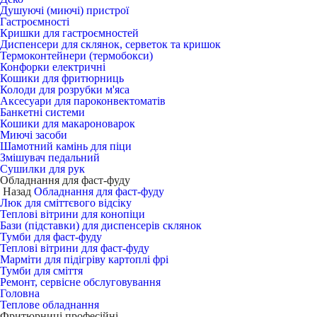
Душуючі (миючі) пристрої
Гастроємності
Кришки для гастроємностей
Диспенсери для склянок, серветок та кришок
Термоконтейнери (термобокси)
Конфорки електричні
Кошики для фритюрниць
Колоди для розрубки м'яса
Аксесуари для пароконвектоматів
Банкетні системи
Кошики для макароноварок
Миючі засоби
Шамотний камінь для піци
Змішувач педальний
Сушилки для рук
Обладнання для фаст-фуду
Назад
Обладнання для фаст-фуду
Люк для сміттєвого відсіку
Теплові вітрини для конопіци
Бази (підставки) для диспенсерів склянок
Тумби для фаст-фуду
Теплові вітрини для фаст-фуду
Марміти для підігріву картоплі фрі
Тумби для сміття
Ремонт, сервісне обслуговування
Головна
Теплове обладнання
Фритюрниці професійні