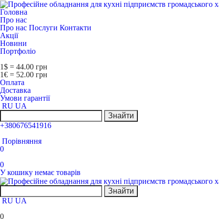
Головна
Про нас
Про нас
Послуги
Контакти
Акції
Новини
Портфоліо
1$ = 44.00 грн
1€ = 52.00 грн
Оплата
Доставка
Умови гарантії
RU
UA
Знайти
+380676541916
Порівняння
0
0
У кошику немає товарів
Знайти
RU
UA
0