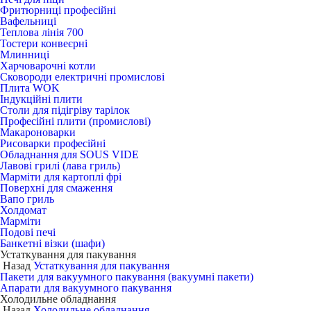
Фритюрниці професійні
Вафельниці
Теплова лінія 700
Тостери конвеєрні
Млинниці
Харчоварочні котли
Сковороди електричні промислові
Плита WOK
Індукційні плити
Столи для підігріву тарілок
Професійні плити (промислові)
Макароноварки
Рисоварки професійні
Обладнання для SOUS VIDE
Лавові грилі (лава гриль)
Марміти для картоплі фрі
Поверхні для смаження
Вапо гриль
Холдомат
Марміти
Подові печі
Банкетні візки (шафи)
Устаткування для пакування
Назад
Устаткування для пакування
Пакети для вакуумного пакування (вакуумні пакети)
Апарати для вакуумного пакування
Холодильне обладнання
Назад
Холодильне обладнання