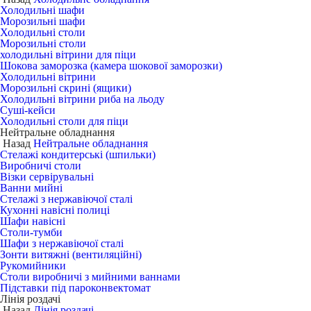
Холодильні шафи
Морозильні шафи
Холодильні столи
Морозильні столи
холодильні вітрини для піци
Шокова заморозка (камера шокової заморозки)
Холодильні вітрини
Морозильні скрині (ящики)
Холодильні вітрини риба на льоду
Суші-кейси
Холодильні столи для піци
Нейтральне обладнання
Назад
Нейтральне обладнання
Стелажі кондитерські (шпильки)
Виробничі столи
Візки сервірувальні
Ванни мийні
Стелажі з нержавіючої сталі
Кухонні навісні полиці
Шафи навісні
Столи-тумби
Шафи з нержавіючої сталі
Зонти витяжні (вентиляційні)
Рукомийники
Столи виробничі з мийними ваннами
Підставки під пароконвектомат
Лінія роздачі
Назад
Лінія роздачі