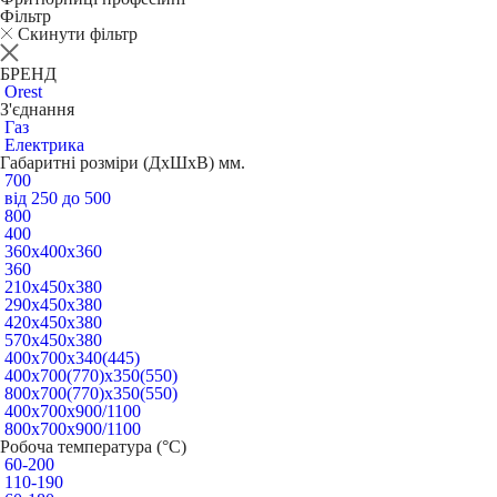
Фільтр
Скинути фільтр
БРЕНД
Orest
З'єднання
Газ
Електрика
Габаритні розміри (ДхШхВ) мм.
700
від 250 до 500
800
400
360х400х360
360
210х450х380
290х450х380
420х450х380
570х450х380
400х700х340(445)
400х700(770)х350(550)
800х700(770)х350(550)
400x700x900/1100
800х700х900/1100
Робоча температура (°C)
60-200
110-190