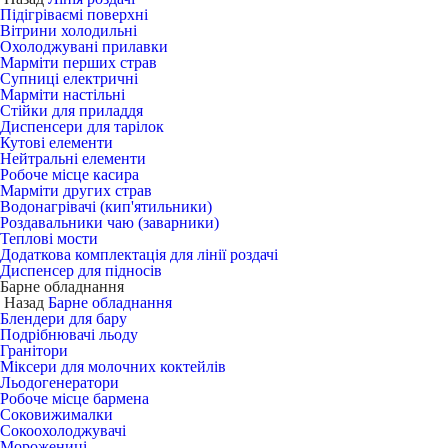
Підігріваємі поверхні
Вітрини холодильні
Охолоджувані прилавки
Марміти перших страв
Супниці електричні
Марміти настільні
Стійки для приладдя
Диспенсери для тарілок
Кутові елементи
Нейтральні елементи
Робоче місце касира
Марміти других страв
Водонагрівачі (кип'ятильники)
Роздавальники чаю (заварники)
Теплові мости
Додаткова комплектація для лінії роздачі
Диспенсер для підносів
Барне обладнання
Назад
Барне обладнання
Блендери для бару
Подрібнювачі льоду
Гранітори
Міксери для молочних коктейлів
Льодогенератори
Робоче місце бармена
Соковижималки
Сокоохолоджувачі
Морожениці