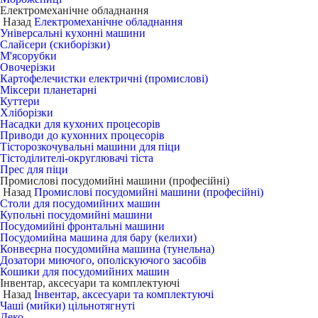
Електромеханічне обладнання
Назад
Електромеханічне обладнання
Універсальні кухонні машини
Слайсери (скиборізки)
М'ясорубки
Овочерізки
Картофелечистки електричні (промислові)
Міксери планетарні
Куттери
Хліборізки
Насадки для кухоних процесорів
Приводи до кухонних процесорів
Тісторозкочувальні машини для піци
Тістоділителі-округлювачі тіста
Прес для піци
Промислові посудомийні машини (професійні)
Назад
Промислові посудомийні машини (професійні)
Столи для посудомийних машин
Купольні посудомийні машини
Посудомийні фронтальні машини
Посудомийна машина для бару (келихи)
Конвеєрна посудомийна машина (тунельна)
Дозатори миючого, ополіскуючого засобів
Кошики для посудомийних машин
Інвентар, аксесуари та комплектуючі
Назад
Інвентар, аксесуари та комплектуючі
Чаші (мийки) цільнотягнуті
Деко