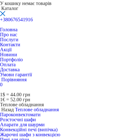
У кошику немає товарів
Каталог
+380676541916
Головна
Про нас
Послуги
Контакти
Акції
Новини
Портфоліо
Оплата
Доставка
Умови гарантії
Порівняння
0
1$ = 44.00 грн
1€ = 52.00 грн
Теплове обладнання
Назад
Теплове обладнання
Пароконвектомати
Розстоєчні шафи
Апарати для шаурми
Конвекційні печі (випічка)
Жарочні шафи з конвекцією
Печі для піци