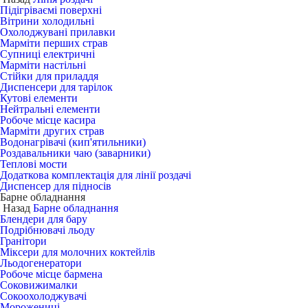
Підігріваємі поверхні
Вітрини холодильні
Охолоджувані прилавки
Марміти перших страв
Супниці електричні
Марміти настільні
Стійки для приладдя
Диспенсери для тарілок
Кутові елементи
Нейтральні елементи
Робоче місце касира
Марміти других страв
Водонагрівачі (кип'ятильники)
Роздавальники чаю (заварники)
Теплові мости
Додаткова комплектація для лінії роздачі
Диспенсер для підносів
Барне обладнання
Назад
Барне обладнання
Блендери для бару
Подрібнювачі льоду
Гранітори
Міксери для молочних коктейлів
Льодогенератори
Робоче місце бармена
Соковижималки
Сокоохолоджувачі
Морожениці