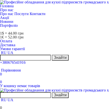
Головна
Про нас
Про нас
Послуги
Контакти
Акції
Новини
Портфоліо
1$ = 44.00 грн
1€ = 52.00 грн
Оплата
Доставка
Умови гарантії
RU
UA
Знайти
+380676541916
Порівняння
0
0
У кошику немає товарів
Знайти
RU
UA
0