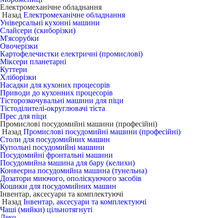
Електромеханічне обладнання
Назад
Електромеханічне обладнання
Універсальні кухонні машини
Слайсери (скиборізки)
М'ясорубки
Овочерізки
Картофелечистки електричні (промислові)
Міксери планетарні
Куттери
Хліборізки
Насадки для кухоних процесорів
Приводи до кухонних процесорів
Тісторозкочувальні машини для піци
Тістоділителі-округлювачі тіста
Прес для піци
Промислові посудомийні машини (професійні)
Назад
Промислові посудомийні машини (професійні)
Столи для посудомийних машин
Купольні посудомийні машини
Посудомийні фронтальні машини
Посудомийна машина для бару (келихи)
Конвеєрна посудомийна машина (тунельна)
Дозатори миючого, ополіскуючого засобів
Кошики для посудомийних машин
Інвентар, аксесуари та комплектуючі
Назад
Інвентар, аксесуари та комплектуючі
Чаші (мийки) цільнотягнуті
Деко