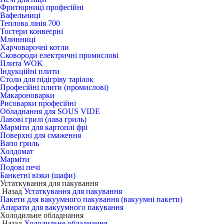
Фритюрниці професійні
Вафельниці
Теплова лінія 700
Тостери конвеєрні
Млинниці
Харчоварочні котли
Сковороди електричні промислові
Плита WOK
Індукційні плити
Столи для підігріву тарілок
Професійні плити (промислові)
Макароноварки
Рисоварки професійні
Обладнання для SOUS VIDE
Лавові грилі (лава гриль)
Марміти для картоплі фрі
Поверхні для смаження
Вапо гриль
Холдомат
Марміти
Подові печі
Банкетні візки (шафи)
Устаткування для пакування
Назад
Устаткування для пакування
Пакети для вакуумного пакування (вакуумні пакети)
Апарати для вакуумного пакування
Холодильне обладнання
Назад
Холодильне обладнання