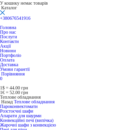
У кошику немає товарів
Каталог
+380676541916
Головна
Про нас
Послуги
Контакти
Акції
Новини
Портфоліо
Оплата
Доставка
Умови гарантії
Порівняння
0
1$ = 44.00 грн
1€ = 52.00 грн
Теплове обладнання
Назад
Теплове обладнання
Пароконвектомати
Розстоєчні шафи
Апарати для шаурми
Конвекційні печі (випічка)
Жарочні шафи з конвекцією
Печі для піци