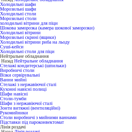
Холодильні шафи
Морозильні шафи
Холодильні столи
Морозильні столи
холодильні вітрини для піци
Шокова заморозка (камера шокової заморозки)
Холодильні вітрини
Морозильні скрині (ящики)
Холодильні вітрини риба на льоду
Суші-кейси
Холодильні столи для піци
Нейтральне обладнання
Назад
Нейтральне обладнання
Стелажі кондитерські (шпильки)
Виробничі столи
Візки сервірувальні
Ванни мийні
Стелажі з нержавіючої сталі
Кухонні навісні полиці
Шафи навісні
Столи-тумби
Шафи з нержавіючої сталі
Зонти витяжні (вентиляційні)
Рукомийники
Столи виробничі з мийними ваннами
Підставки під пароконвектомат
Лінія роздачі
Назад
Лінія роздачі