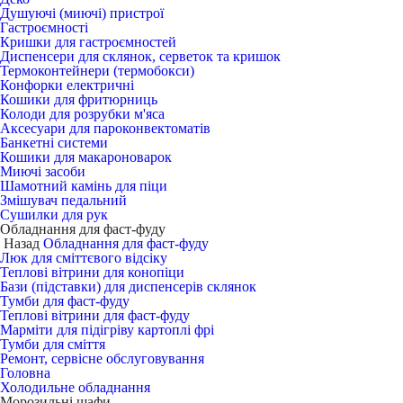
Душуючі (миючі) пристрої
Гастроємності
Кришки для гастроємностей
Диспенсери для склянок, серветок та кришок
Термоконтейнери (термобокси)
Конфорки електричні
Кошики для фритюрниць
Колоди для розрубки м'яса
Аксесуари для пароконвектоматів
Банкетні системи
Кошики для макароноварок
Миючі засоби
Шамотний камінь для піци
Змішувач педальний
Сушилки для рук
Обладнання для фаст-фуду
Назад
Обладнання для фаст-фуду
Люк для сміттєвого відсіку
Теплові вітрини для конопіци
Бази (підставки) для диспенсерів склянок
Тумби для фаст-фуду
Теплові вітрини для фаст-фуду
Марміти для підігріву картоплі фрі
Тумби для сміття
Ремонт, сервісне обслуговування
Головна
Холодильне обладнання
Морозильні шафи