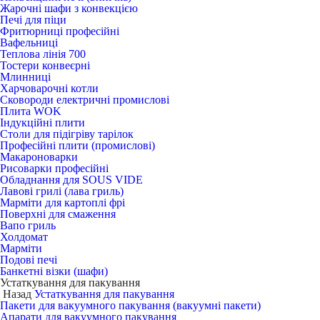
Жарочні шафи з конвекцією
Печі для піци
Фритюрниці професійні
Вафельниці
Теплова лінія 700
Тостери конвеєрні
Млинниці
Харчоварочні котли
Сковороди електричні промислові
Плита WOK
Індукційні плити
Столи для підігріву тарілок
Професійні плити (промислові)
Макароноварки
Рисоварки професійні
Обладнання для SOUS VIDE
Лавові грилі (лава гриль)
Марміти для картоплі фрі
Поверхні для смаження
Вапо гриль
Холдомат
Марміти
Подові печі
Банкетні візки (шафи)
Устаткування для пакування
Назад
Устаткування для пакування
Пакети для вакуумного пакування (вакуумні пакети)
Апарати для вакуумного пакування