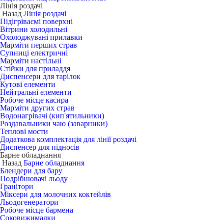
Лінія роздачі
Назад
Лінія роздачі
Підігріваємі поверхні
Вітрини холодильні
Охолоджувані прилавки
Марміти перших страв
Супниці електричні
Марміти настільні
Стійки для приладдя
Диспенсери для тарілок
Кутові елементи
Нейтральні елементи
Робоче місце касира
Марміти других страв
Водонагрівачі (кип'ятильники)
Роздавальники чаю (заварники)
Теплові мости
Додаткова комплектація для лінії роздачі
Диспенсер для підносів
Барне обладнання
Назад
Барне обладнання
Блендери для бару
Подрібнювачі льоду
Гранітори
Міксери для молочних коктейлів
Льодогенератори
Робоче місце бармена
Соковижималки