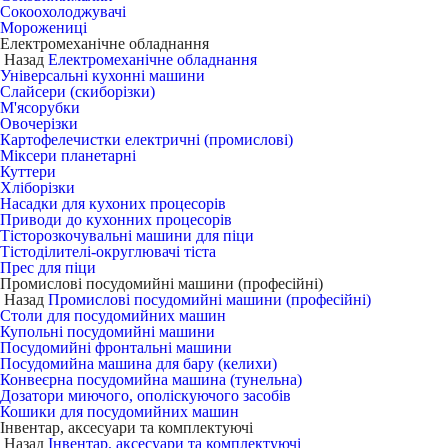
Сокоохолоджувачі
Морожениці
Електромеханічне обладнання
Назад
Електромеханічне обладнання
Універсальні кухонні машини
Слайсери (скиборізки)
М'ясорубки
Овочерізки
Картофелечистки електричні (промислові)
Міксери планетарні
Куттери
Хліборізки
Насадки для кухоних процесорів
Приводи до кухонних процесорів
Тісторозкочувальні машини для піци
Тістоділителі-округлювачі тіста
Прес для піци
Промислові посудомийні машини (професійні)
Назад
Промислові посудомийні машини (професійні)
Столи для посудомийних машин
Купольні посудомийні машини
Посудомийні фронтальні машини
Посудомийна машина для бару (келихи)
Конвеєрна посудомийна машина (тунельна)
Дозатори миючого, ополіскуючого засобів
Кошики для посудомийних машин
Інвентар, аксесуари та комплектуючі
Назад
Інвентар, аксесуари та комплектуючі