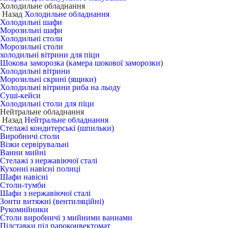
Холодильне обладнання
Назад
Холодильне обладнання
Холодильні шафи
Морозильні шафи
Холодильні столи
Морозильні столи
холодильні вітрини для піци
Шокова заморозка (камера шокової заморозки)
Холодильні вітрини
Морозильні скрині (ящики)
Холодильні вітрини риба на льоду
Суші-кейси
Холодильні столи для піци
Нейтральне обладнання
Назад
Нейтральне обладнання
Стелажі кондитерські (шпильки)
Виробничі столи
Візки сервірувальні
Ванни мийні
Стелажі з нержавіючої сталі
Кухонні навісні полиці
Шафи навісні
Столи-тумби
Шафи з нержавіючої сталі
Зонти витяжні (вентиляційні)
Рукомийники
Столи виробничі з мийними ваннами
Підставки під пароконвектомат