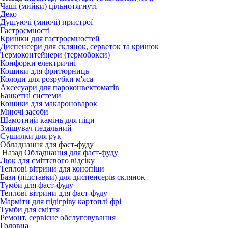
Чаші (мийки) цільнотягнуті
Деко
Душуючі (миючі) пристрої
Гастроємності
Кришки для гастроємностей
Диспенсери для склянок, серветок та кришок
Термоконтейнери (термобокси)
Конфорки електричні
Кошики для фритюрниць
Колоди для розрубки м'яса
Аксесуари для пароконвектоматів
Банкетні системи
Кошики для макароноварок
Миючі засоби
Шамотний камінь для піци
Змішувач педальний
Сушилки для рук
Обладнання для фаст-фуду
Назад
Обладнання для фаст-фуду
Люк для сміттєвого відсіку
Теплові вітрини для конопіци
Бази (підставки) для диспенсерів склянок
Тумби для фаст-фуду
Теплові вітрини для фаст-фуду
Марміти для підігріву картоплі фрі
Тумби для сміття
Ремонт, сервісне обслуговування
Головна