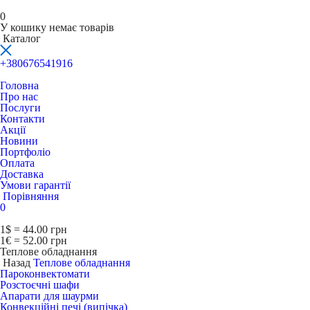
0
У кошику немає товарів
Каталог
+380676541916
Головна
Про нас
Послуги
Контакти
Акції
Новини
Портфоліо
Оплата
Доставка
Умови гарантії
Порівняння
0
1$ = 44.00 грн
1€ = 52.00 грн
Теплове обладнання
Назад
Теплове обладнання
Пароконвектомати
Розстоєчні шафи
Апарати для шаурми
Конвекційні печі (випічка)