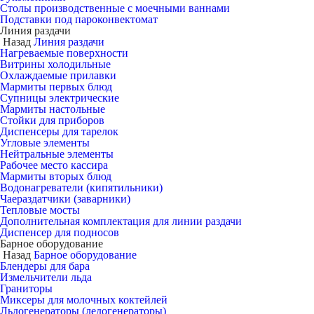
Столы производственные с моечными ваннами
Подставки под пароконвектомат
Линия раздачи
Назад
Линия раздачи
Нагреваемые поверхности
Витрины холодильные
Охлаждаемые прилавки
Мармиты первых блюд
Супницы электрические
Мармиты настольные
Стойки для приборов
Диспенсеры для тарелок
Угловые элементы
Нейтральные элементы
Рабочее место кассира
Мармиты вторых блюд
Водонагреватели (кипятильники)
Чаераздатчики (заварники)
Тепловые мосты
Дополнительная комплектация для линии раздачи
Диспенсер для подносов
Барное оборудование
Назад
Барное оборудование
Блендеры для бара
Измельчители льда
Граниторы
Миксеры для молочных коктейлей
Льдогенераторы (ледогенераторы)