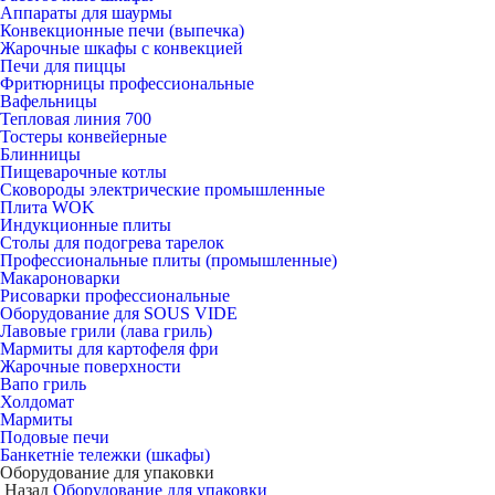
Аппараты для шаурмы
Конвекционные печи (выпечка)
Жарочные шкафы с конвекцией
Печи для пиццы
Фритюрницы профессиональные
Вафельницы
Тепловая линия 700
Тостеры конвейерные
Блинницы
Пищеварочные котлы
Сковороды электрические промышленные
Плита WOK
Индукционные плиты
Столы для подогрева тарелок
Профессиональные плиты (промышленные)
Макароноварки
Рисоварки профессиональные
Оборудование для SOUS VIDE
Лавовые грили (лава гриль)
Мармиты для картофеля фри
Жарочные поверхности
Вапо гриль
Холдомат
Мармиты
Подовые печи
Банкетніе тележки (шкафы)
Оборудование для упаковки
Назад
Оборудование для упаковки