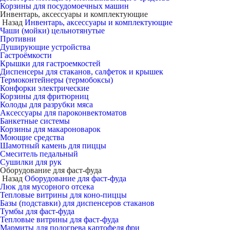
Корзины для посудомоечных машин
Инвентарь, аксессуары и комплектующие
Назад
Инвентарь, аксессуары и комплектующие
Чаши (мойки) цельнотянутые
Противни
Душирующие устройства
Гастроёмкости
Крышки для гастроемкостей
Диспенсеры для стаканов, салфеток и крышек
Термоконтейнеры (термобоксы)
Конфорки электрические
Корзины для фритюрниц
Колоды для разрубки мяса
Аксессуары для пароконвектоматов
Банкетные системы
Корзины для макароноварок
Моющие средства
Шамотный камень для пиццы
Смеситель педальный
Сушилки для рук
Оборудование для фаст-фуда
Назад
Оборудование для фаст-фуда
Люк для мусорного отсека
Тепловые витрины для коно-пиццы
Базы (подставки) для диспенсеров стаканов
Тумбы для фаст-фуда
Тепловые витрины для фаст-фуда
Мармиты для подогрева картофеля фри