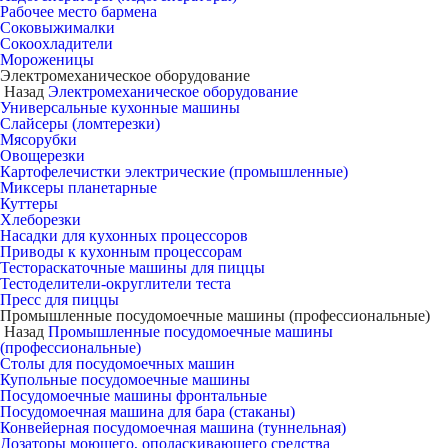
Рабочее место бармена
Соковыжималки
Сокоохладители
Мороженицы
Электромеханическое оборудование
Назад
Электромеханическое оборудование
Универсальные кухонные машины
Слайсеры (ломтерезки)
Мясорубки
Овощерезки
Картофелечистки электрические (промышленные)
Миксеры планетарные
Куттеры
Хлеборезки
Насадки для кухонных процессоров
Приводы к кухонным процессорам
Тестораскаточные машины для пиццы
Тестоделители-округлители теста
Пресс для пиццы
Промышленные посудомоечные машины (профессиональные)
Назад
Промышленные посудомоечные машины
(профессиональные)
Столы для посудомоечных машин
Купольные посудомоечные машины
Посудомоечные машины фронтальные
Посудомоечная машина для бара (стаканы)
Конвейерная посудомоечная машина (туннельная)
Дозаторы моющего, ополаскивающего средства