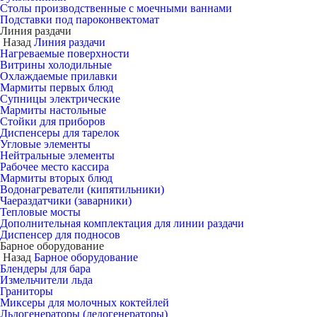
Столы производственные с моечными ваннами
Подставки под пароконвектомат
Линия раздачи
Назад
Линия раздачи
Нагреваемые поверхности
Витрины холодильные
Охлаждаемые прилавки
Мармиты первых блюд
Супницы электрические
Мармиты настольные
Стойки для приборов
Диспенсеры для тарелок
Угловые элементы
Нейтральные элементы
Рабочее место кассира
Мармиты вторых блюд
Водонагреватели (кипятильники)
Чаераздатчики (заварники)
Тепловые мосты
Дополнительная комплектация для линии раздачи
Диспенсер для подносов
Барное оборудование
Назад
Барное оборудование
Блендеры для бара
Измельчители льда
Граниторы
Миксеры для молочных коктейлей
Льдогенераторы (ледогенераторы)