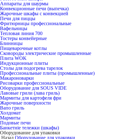
Аппараты для шаурмы
Конвекционные печи (выпечка)
Жарочные шкафы с конвекцией
Печи для пиццы
Фритюрницы профессиональные
Вафельницы
Тепловая линия 700
Тостеры конвейерные
Блинницы
Пищеварочные котлы
Сковороды электрические промышленные
Плита WOK
Индукционные плиты
Столы для подогрева тарелок
Профессиональные плиты (промышленные)
Макароноварки
Рисоварки профессиональные
Оборудование для SOUS VIDE
Лавовые грили (лава гриль)
Мармиты для картофеля фри
Жарочные поверхности
Вапо гриль
Холдомат
Мармиты
Подовые печи
Банкетніе тележки (шкафы)
Оборудование для упаковки
Назад
Оборудование для упаковки