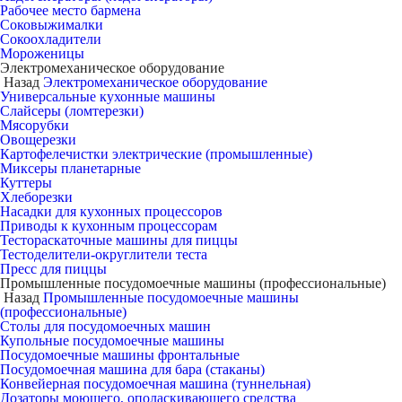
Рабочее место бармена
Соковыжималки
Сокоохладители
Мороженицы
Электромеханическое оборудование
Назад
Электромеханическое оборудование
Универсальные кухонные машины
Слайсеры (ломтерезки)
Мясорубки
Овощерезки
Картофелечистки электрические (промышленные)
Миксеры планетарные
Куттеры
Хлеборезки
Насадки для кухонных процессоров
Приводы к кухонным процессорам
Тестораскаточные машины для пиццы
Тестоделители-округлители теста
Пресс для пиццы
Промышленные посудомоечные машины (профессиональные)
Назад
Промышленные посудомоечные машины
(профессиональные)
Столы для посудомоечных машин
Купольные посудомоечные машины
Посудомоечные машины фронтальные
Посудомоечная машина для бара (стаканы)
Конвейерная посудомоечная машина (туннельная)
Дозаторы моющего, ополаскивающего средства