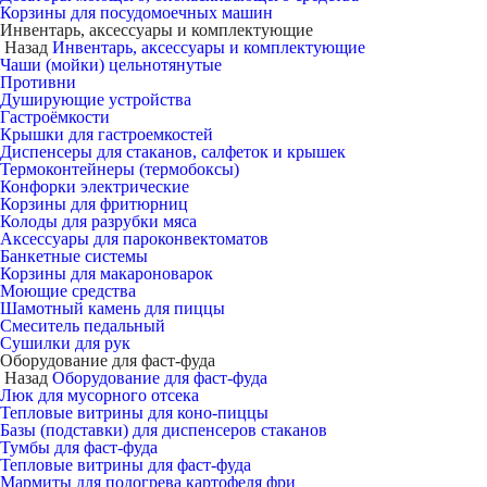
Корзины для посудомоечных машин
Инвентарь, аксессуары и комплектующие
Назад
Инвентарь, аксессуары и комплектующие
Чаши (мойки) цельнотянутые
Противни
Душирующие устройства
Гастроёмкости
Крышки для гастроемкостей
Диспенсеры для стаканов, салфеток и крышек
Термоконтейнеры (термобоксы)
Конфорки электрические
Корзины для фритюрниц
Колоды для разрубки мяса
Аксессуары для пароконвектоматов
Банкетные системы
Корзины для макароноварок
Моющие средства
Шамотный камень для пиццы
Смеситель педальный
Сушилки для рук
Оборудование для фаст-фуда
Назад
Оборудование для фаст-фуда
Люк для мусорного отсека
Тепловые витрины для коно-пиццы
Базы (подставки) для диспенсеров стаканов
Тумбы для фаст-фуда
Тепловые витрины для фаст-фуда
Мармиты для подогрева картофеля фри