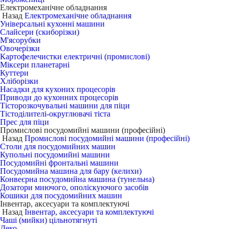
Електромеханічне обладнання
Назад
Електромеханічне обладнання
Універсальні кухонні машини
Слайсери (скиборізки)
М'ясорубки
Овочерізки
Картофелечистки електричні (промислові)
Міксери планетарні
Куттери
Хліборізки
Насадки для кухоних процесорів
Приводи до кухонних процесорів
Тісторозкочувальні машини для піци
Тістоділителі-округлювачі тіста
Прес для піци
Промислові посудомийні машини (професійні)
Назад
Промислові посудомийні машини (професійні)
Столи для посудомийних машин
Купольні посудомийні машини
Посудомийні фронтальні машини
Посудомийна машина для бару (келихи)
Конвеєрна посудомийна машина (тунельна)
Дозатори миючого, ополіскуючого засобів
Кошики для посудомийних машин
Інвентар, аксесуари та комплектуючі
Назад
Інвентар, аксесуари та комплектуючі
Чаші (мийки) цільнотягнуті
Деко