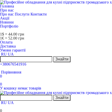
Головна
Про нас
Про нас
Послуги
Контакти
Акції
Новини
Портфоліо
1$ = 44.00 грн
1€ = 52.00 грн
Оплата
Доставка
Умови гарантії
RU
UA
Знайти
+380676541916
Порівняння
0
0
У кошику немає товарів
Знайти
RU
UA
0