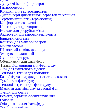
Душуючі (миючі) пристрої
Гастроємності
Кришки для гастроємностей
Диспенсери для склянок, серветок та кришок
Термоконтейнери (термобокси)
Конфорки електричні
Кошики для фритюрниць
Колоди для розрубки м'яса
Аксесуари для пароконвектоматів
Банкетні системи
Кошики для макароноварок
Миючі засоби
Шамотний камінь для піци
Змішувач педальний
Сушилки для рук
Обладнання для фаст-фуду
Назад
Обладнання для фаст-фуду
Люк для сміттєвого відсіку
Теплові вітрини для конопіци
Бази (підставки) для диспенсерів склянок
Тумби для фаст-фуду
Теплові вітрини для фаст-фуду
Марміти для підігріву картоплі фрі
Тумби для сміття
Ремонт, сервісне обслуговування
Головна
Обладнання для фаст-фуду
Тумби для сміття