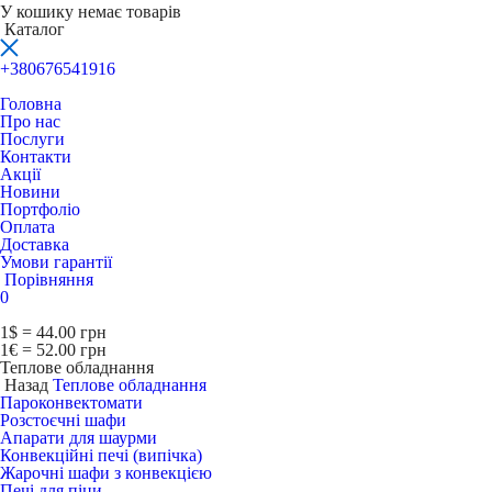
У кошику немає товарів
Каталог
+380676541916
Головна
Про нас
Послуги
Контакти
Акції
Новини
Портфоліо
Оплата
Доставка
Умови гарантії
Порівняння
0
1$ = 44.00 грн
1€ = 52.00 грн
Теплове обладнання
Назад
Теплове обладнання
Пароконвектомати
Розстоєчні шафи
Апарати для шаурми
Конвекційні печі (випічка)
Жарочні шафи з конвекцією
Печі для піци