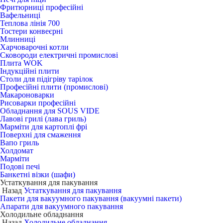
Фритюрниці професійні
Вафельниці
Теплова лінія 700
Тостери конвеєрні
Млинниці
Харчоварочні котли
Сковороди електричні промислові
Плита WOK
Індукційні плити
Столи для підігріву тарілок
Професійні плити (промислові)
Макароноварки
Рисоварки професійні
Обладнання для SOUS VIDE
Лавові грилі (лава гриль)
Марміти для картоплі фрі
Поверхні для смаження
Вапо гриль
Холдомат
Марміти
Подові печі
Банкетні візки (шафи)
Устаткування для пакування
Назад
Устаткування для пакування
Пакети для вакуумного пакування (вакуумні пакети)
Апарати для вакуумного пакування
Холодильне обладнання
Назад
Холодильне обладнання