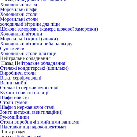
Холодильні шафи
Морозильні шафи
Холодильні столи
Морозильні столи
холодильні вітрини для піци
Шокова заморозка (камера шокової заморозки)
Холодильні вітрини
Морозильні скрині (ящики)
Холодильні вітрини риба на льоду
Суші-кейси
Холодильні столи для піци
Нейтральне обладнання
Назад
Нейтральне обладнання
Стелажі кондитерські (шпильки)
Виробничі столи
Візки сервірувальні
Ванни мийні
Стелажі з нержавіючої сталі
Кухонні навісні полиці
Шафи навісні
Столи-тумби
Шафи з нержавіючої сталі
Зонти витяжні (вентиляційні)
Рукомийники
Столи виробничі з мийними ваннами
Підставки під пароконвектомат
Лінія роздачі
Назад
Лінія роздачі