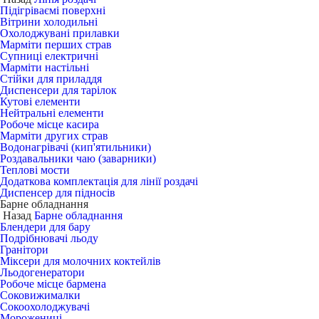
Підігріваємі поверхні
Вітрини холодильні
Охолоджувані прилавки
Марміти перших страв
Супниці електричні
Марміти настільні
Стійки для приладдя
Диспенсери для тарілок
Кутові елементи
Нейтральні елементи
Робоче місце касира
Марміти других страв
Водонагрівачі (кип'ятильники)
Роздавальники чаю (заварники)
Теплові мости
Додаткова комплектація для лінії роздачі
Диспенсер для підносів
Барне обладнання
Назад
Барне обладнання
Блендери для бару
Подрібнювачі льоду
Гранітори
Міксери для молочних коктейлів
Льодогенератори
Робоче місце бармена
Соковижималки
Сокоохолоджувачі
Морожениці