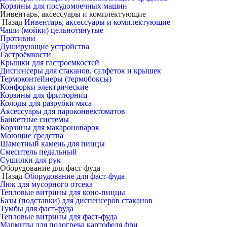
Корзины для посудомоечных машин
Инвентарь, аксессуары и комплектующие
Назад
Инвентарь, аксессуары и комплектующие
Чаши (мойки) цельнотянутые
Противни
Душирующие устройства
Гастроёмкости
Крышки для гастроемкостей
Диспенсеры для стаканов, салфеток и крышек
Термоконтейнеры (термобоксы)
Конфорки электрические
Корзины для фритюрниц
Колоды для разрубки мяса
Аксессуары для пароконвектоматов
Банкетные системы
Корзины для макароноварок
Моющие средства
Шамотный камень для пиццы
Смеситель педальный
Сушилки для рук
Оборудование для фаст-фуда
Назад
Оборудование для фаст-фуда
Люк для мусорного отсека
Тепловые витрины для коно-пиццы
Базы (подставки) для диспенсеров стаканов
Тумбы для фаст-фуда
Тепловые витрины для фаст-фуда
Мармиты для подогрева картофеля фри