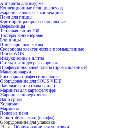
Аппараты для шаурмы
Конвекционные печи (выпечка)
Жарочные шкафы с конвекцией
Печи для пиццы
Фритюрницы профессиональные
Вафельницы
Тепловая линия 700
Тостеры конвейерные
Блинницы
Пищеварочные котлы
Сковороды электрические промышленные
Плита WOK
Индукционные плиты
Столы для подогрева тарелок
Профессиональные плиты (промышленные)
Макароноварки
Рисоварки профессиональные
Оборудование для SOUS VIDE
Лавовые грили (лава гриль)
Мармиты для картофеля фри
Жарочные поверхности
Вапо гриль
Холдомат
Мармиты
Подовые печи
Банкетніе тележки (шкафы)
Оборудование для упаковки
Назад
Оборудование для упаковки