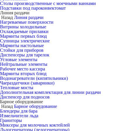
Столы производственные с моечными ваннами
Подставки под пароконвектомат
Линия раздачи
Назад
Линия раздачи
Нагреваемые поверхности
Витрины холодильные
Охлаждаемые прилавки
Мармиты первых блюд
Супницы электрические
Мармиты настольные
Стойки для приборов
Диспенсеры для тарелок
Угловые элементы
Нейтральные элементы
Рабочее место кассира
Мармиты вторых блюд
Водонагреватели (кипятильники)
Чаераздатчики (заварники)
Тепловые мосты
Дополнительная комплектация для линии раздачи
Диспенсер для подносов
Барное оборудование
Назад
Барное оборудование
Блендеры для бара
Измельчители льда
Граниторы
Миксеры для молочных коктейлей
Льдогенераторы (ледогенераторы)