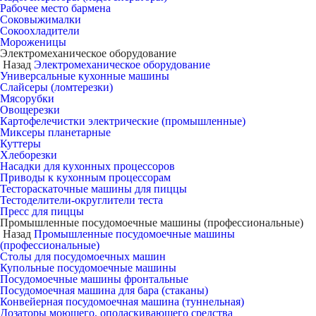
Рабочее место бармена
Соковыжималки
Сокоохладители
Мороженицы
Электромеханическое оборудование
Назад
Электромеханическое оборудование
Универсальные кухонные машины
Слайсеры (ломтерезки)
Мясорубки
Овощерезки
Картофелечистки электрические (промышленные)
Миксеры планетарные
Куттеры
Хлеборезки
Насадки для кухонных процессоров
Приводы к кухонным процессорам
Тестораскаточные машины для пиццы
Тестоделители-округлители теста
Пресс для пиццы
Промышленные посудомоечные машины (профессиональные)
Назад
Промышленные посудомоечные машины
(профессиональные)
Столы для посудомоечных машин
Купольные посудомоечные машины
Посудомоечные машины фронтальные
Посудомоечная машина для бара (стаканы)
Конвейерная посудомоечная машина (туннельная)
Дозаторы моющего, ополаскивающего средства