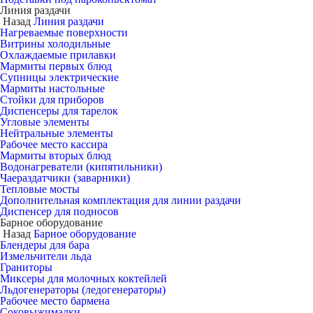
Линия раздачи
Назад
Линия раздачи
Нагреваемые поверхности
Витрины холодильные
Охлаждаемые прилавки
Мармиты первых блюд
Супницы электрические
Мармиты настольные
Стойки для приборов
Диспенсеры для тарелок
Угловые элементы
Нейтральные элементы
Рабочее место кассира
Мармиты вторых блюд
Водонагреватели (кипятильники)
Чаераздатчики (заварники)
Тепловые мосты
Дополнительная комплектация для линии раздачи
Диспенсер для подносов
Барное оборудование
Назад
Барное оборудование
Блендеры для бара
Измельчители льда
Граниторы
Миксеры для молочных коктейлей
Льдогенераторы (ледогенераторы)
Рабочее место бармена
Соковыжималки