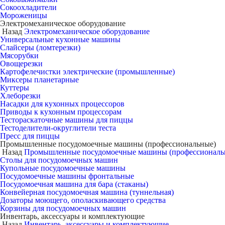
Сокоохладители
Мороженицы
Электромеханическое оборудование
Назад
Электромеханическое оборудование
Универсальные кухонные машины
Слайсеры (ломтерезки)
Мясорубки
Овощерезки
Картофелечистки электрические (промышленные)
Миксеры планетарные
Куттеры
Хлеборезки
Насадки для кухонных процессоров
Приводы к кухонным процессорам
Тестораскаточные машины для пиццы
Тестоделители-округлители теста
Пресс для пиццы
Промышленные посудомоечные машины (профессиональные)
Назад
Промышленные посудомоечные машины (профессиональ
Столы для посудомоечных машин
Купольные посудомоечные машины
Посудомоечные машины фронтальные
Посудомоечная машина для бара (стаканы)
Конвейерная посудомоечная машина (туннельная)
Дозаторы моющего, ополаскивающего средства
Корзины для посудомоечных машин
Инвентарь, аксессуары и комплектующие
Назад
Инвентарь, аксессуары и комплектующие