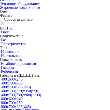
Тепловое оборудование
Жарочные поверхности
Orest
Фильтр
Сбросить фильтр
БРЕНД
Orest
Подключение
Газ
Электричество
Тип
Напольная
Настольная
Поверхность
Комбиниророванная
Гладкая
Ребристая
Габариты (ДхШхВ) мм.
400х600х240
400х700х250
400х700х335(445)
400х700(770)х350(550)
400х700(730)х900(1100)
600х600х240
800х700х250
800х700х335(445)