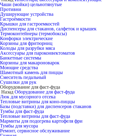
Чаши (мойки) цельнотянутые
Противни
Душирующие устройства
Гастроёмкости
Крышки для гастроемкостей
Диспенсеры для стаканов, салфеток и крышек
Термоконтейнеры (термобоксы)
Конфорки электрические
Корзины для фритюрниц
Колоды для разрубки мяса
Аксессуары для пароконвектоматов
Банкетные системы
Корзины для макароноварок
Моющие средства
Шамотный камень для пиццы
Смеситель педальный
Сушилки для рук
Оборудование для фаст-фуда
Назад
Оборудование для фаст-фуда
Люк для мусорного отсека
Тепловые витрины для коно-пиццы
Базы (подставки) для диспенсеров стаканов
Тумбы для фаст-фуда
Тепловые витрины для фаст-фуда
Мармиты для подогрева картофеля фри
Тумбы для мусора
Ремонт, сервисное обслуживание
Главная