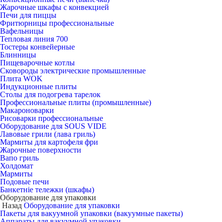
Жарочные шкафы с конвекцией
Печи для пиццы
Фритюрницы профессиональные
Вафельницы
Тепловая линия 700
Тостеры конвейерные
Блинницы
Пищеварочные котлы
Сковороды электрические промышленные
Плита WOK
Индукционные плиты
Столы для подогрева тарелок
Профессиональные плиты (промышленные)
Макароноварки
Рисоварки профессиональные
Оборудование для SOUS VIDE
Лавовые грили (лава гриль)
Мармиты для картофеля фри
Жарочные поверхности
Вапо гриль
Холдомат
Мармиты
Подовые печи
Банкетніе тележки (шкафы)
Оборудование для упаковки
Назад
Оборудование для упаковки
Пакеты для вакуумной упаковки (вакуумные пакеты)
Аппараты для вакуумной упаковки