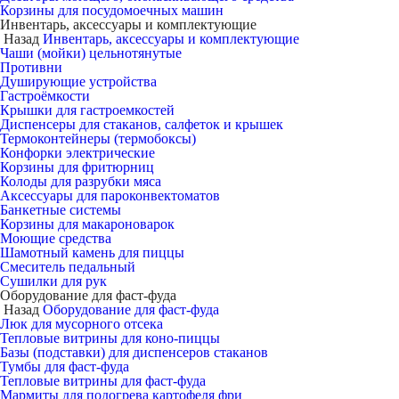
Корзины для посудомоечных машин
Инвентарь, аксессуары и комплектующие
Назад
Инвентарь, аксессуары и комплектующие
Чаши (мойки) цельнотянутые
Противни
Душирующие устройства
Гастроёмкости
Крышки для гастроемкостей
Диспенсеры для стаканов, салфеток и крышек
Термоконтейнеры (термобоксы)
Конфорки электрические
Корзины для фритюрниц
Колоды для разрубки мяса
Аксессуары для пароконвектоматов
Банкетные системы
Корзины для макароноварок
Моющие средства
Шамотный камень для пиццы
Смеситель педальный
Сушилки для рук
Оборудование для фаст-фуда
Назад
Оборудование для фаст-фуда
Люк для мусорного отсека
Тепловые витрины для коно-пиццы
Базы (подставки) для диспенсеров стаканов
Тумбы для фаст-фуда
Тепловые витрины для фаст-фуда
Мармиты для подогрева картофеля фри