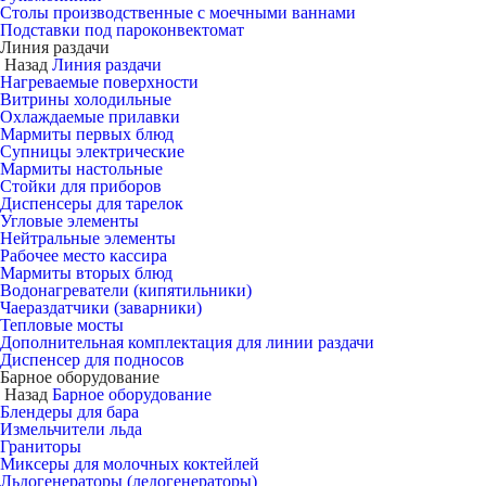
Столы производственные с моечными ваннами
Подставки под пароконвектомат
Линия раздачи
Назад
Линия раздачи
Нагреваемые поверхности
Витрины холодильные
Охлаждаемые прилавки
Мармиты первых блюд
Супницы электрические
Мармиты настольные
Стойки для приборов
Диспенсеры для тарелок
Угловые элементы
Нейтральные элементы
Рабочее место кассира
Мармиты вторых блюд
Водонагреватели (кипятильники)
Чаераздатчики (заварники)
Тепловые мосты
Дополнительная комплектация для линии раздачи
Диспенсер для подносов
Барное оборудование
Назад
Барное оборудование
Блендеры для бара
Измельчители льда
Граниторы
Миксеры для молочных коктейлей
Льдогенераторы (ледогенераторы)