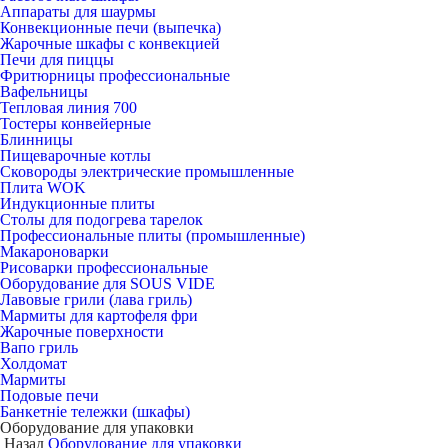
Аппараты для шаурмы
Конвекционные печи (выпечка)
Жарочные шкафы с конвекцией
Печи для пиццы
Фритюрницы профессиональные
Вафельницы
Тепловая линия 700
Тостеры конвейерные
Блинницы
Пищеварочные котлы
Сковороды электрические промышленные
Плита WOK
Индукционные плиты
Столы для подогрева тарелок
Профессиональные плиты (промышленные)
Макароноварки
Рисоварки профессиональные
Оборудование для SOUS VIDE
Лавовые грили (лава гриль)
Мармиты для картофеля фри
Жарочные поверхности
Вапо гриль
Холдомат
Мармиты
Подовые печи
Банкетніе тележки (шкафы)
Оборудование для упаковки
Назад
Оборудование для упаковки