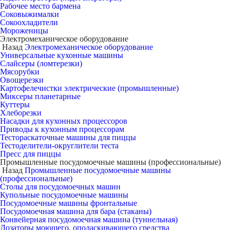
Рабочее место бармена
Соковыжималки
Сокоохладители
Мороженицы
Электромеханическое оборудование
Назад
Электромеханическое оборудование
Универсальные кухонные машины
Слайсеры (ломтерезки)
Мясорубки
Овощерезки
Картофелечистки электрические (промышленные)
Миксеры планетарные
Куттеры
Хлеборезки
Насадки для кухонных процессоров
Приводы к кухонным процессорам
Тестораскаточные машины для пиццы
Тестоделители-округлители теста
Пресс для пиццы
Промышленные посудомоечные машины (профессиональные)
Назад
Промышленные посудомоечные машины
(профессиональные)
Столы для посудомоечных машин
Купольные посудомоечные машины
Посудомоечные машины фронтальные
Посудомоечная машина для бара (стаканы)
Конвейерная посудомоечная машина (туннельная)
Дозаторы моющего, ополаскивающего средства