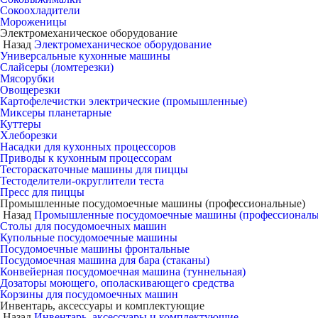
Сокоохладители
Мороженицы
Электромеханическое оборудование
Назад
Электромеханическое оборудование
Универсальные кухонные машины
Слайсеры (ломтерезки)
Мясорубки
Овощерезки
Картофелечистки электрические (промышленные)
Миксеры планетарные
Куттеры
Хлеборезки
Насадки для кухонных процессоров
Приводы к кухонным процессорам
Тестораскаточные машины для пиццы
Тестоделители-округлители теста
Пресс для пиццы
Промышленные посудомоечные машины (профессиональные)
Назад
Промышленные посудомоечные машины (профессиональ
Столы для посудомоечных машин
Купольные посудомоечные машины
Посудомоечные машины фронтальные
Посудомоечная машина для бара (стаканы)
Конвейерная посудомоечная машина (туннельная)
Дозаторы моющего, ополаскивающего средства
Корзины для посудомоечных машин
Инвентарь, аксессуары и комплектующие
Назад
Инвентарь, аксессуары и комплектующие