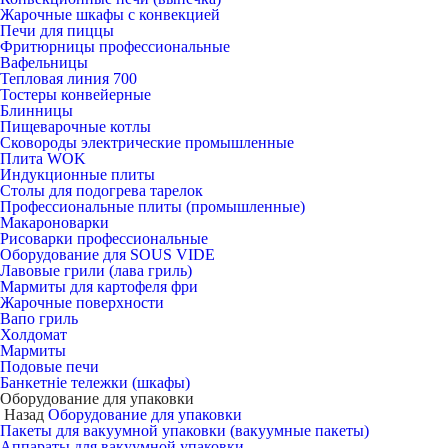
Жарочные шкафы с конвекцией
Печи для пиццы
Фритюрницы профессиональные
Вафельницы
Тепловая линия 700
Тостеры конвейерные
Блинницы
Пищеварочные котлы
Сковороды электрические промышленные
Плита WOK
Индукционные плиты
Столы для подогрева тарелок
Профессиональные плиты (промышленные)
Макароноварки
Рисоварки профессиональные
Оборудование для SOUS VIDE
Лавовые грили (лава гриль)
Мармиты для картофеля фри
Жарочные поверхности
Вапо гриль
Холдомат
Мармиты
Подовые печи
Банкетніе тележки (шкафы)
Оборудование для упаковки
Назад
Оборудование для упаковки
Пакеты для вакуумной упаковки (вакуумные пакеты)
Аппараты для вакуумной упаковки