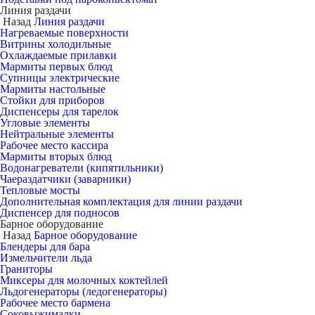
Линия раздачи
Назад
Линия раздачи
Нагреваемые поверхности
Витрины холодильные
Охлаждаемые прилавки
Мармиты первых блюд
Супницы электрические
Мармиты настольные
Стойки для приборов
Диспенсеры для тарелок
Угловые элементы
Нейтральные элементы
Рабочее место кассира
Мармиты вторых блюд
Водонагреватели (кипятильники)
Чаераздатчики (заварники)
Тепловые мосты
Дополнительная комплектация для линии раздачи
Диспенсер для подносов
Барное оборудование
Назад
Барное оборудование
Блендеры для бара
Измельчители льда
Граниторы
Миксеры для молочных коктейлей
Льдогенераторы (ледогенераторы)
Рабочее место бармена
Соковыжималки