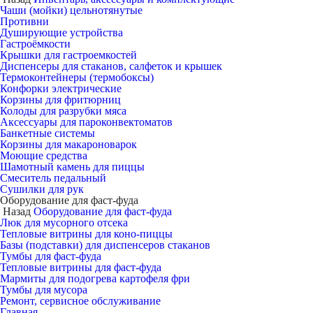
Чаши (мойки) цельнотянутые
Противни
Душирующие устройства
Гастроёмкости
Крышки для гастроемкостей
Диспенсеры для стаканов, салфеток и крышек
Термоконтейнеры (термобоксы)
Конфорки электрические
Корзины для фритюрниц
Колоды для разрубки мяса
Аксессуары для пароконвектоматов
Банкетные системы
Корзины для макароноварок
Моющие средства
Шамотный камень для пиццы
Смеситель педальный
Сушилки для рук
Оборудование для фаст-фуда
Назад
Оборудование для фаст-фуда
Люк для мусорного отсека
Тепловые витрины для коно-пиццы
Базы (подставки) для диспенсеров стаканов
Тумбы для фаст-фуда
Тепловые витрины для фаст-фуда
Мармиты для подогрева картофеля фри
Тумбы для мусора
Ремонт, сервисное обслуживание
Главная