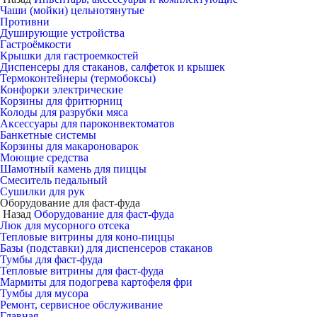
Чаши (мойки) цельнотянутые
Противни
Душирующие устройства
Гастроёмкости
Крышки для гастроемкостей
Диспенсеры для стаканов, салфеток и крышек
Термоконтейнеры (термобоксы)
Конфорки электрические
Корзины для фритюрниц
Колоды для разрубки мяса
Аксессуары для пароконвектоматов
Банкетные системы
Корзины для макароноварок
Моющие средства
Шамотный камень для пиццы
Смеситель педальный
Сушилки для рук
Оборудование для фаст-фуда
Назад
Оборудование для фаст-фуда
Люк для мусорного отсека
Тепловые витрины для коно-пиццы
Базы (подставки) для диспенсеров стаканов
Тумбы для фаст-фуда
Тепловые витрины для фаст-фуда
Мармиты для подогрева картофеля фри
Тумбы для мусора
Ремонт, сервисное обслуживание
Главная