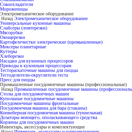
Сокоохладители
Мороженицы
Электромеханическое оборудование
Назад
Электромеханическое оборудование
Универсальные кухонные машины
Слайсеры (ломтерезки)
Мясорубки
Овощерезки
Картофелечистки электрические (промышленные)
Миксеры планетарные
Куттеры
Хлеборезки
Насадки для кухонных процессоров
Приводы к кухонным процессорам
Тестораскаточные машины для пиццы
Тестоделители-округлители теста
Пресс для пиццы
Промышленные посудомоечные машины (профессиональные)
Назад
Промышленные посудомоечные машины (профессиональ
Столы для посудомоечных машин
Купольные посудомоечные машины
Посудомоечные машины фронтальные
Посудомоечная машина для бара (стаканы)
Конвейерная посудомоечная машина (туннельная)
Дозаторы моющего, ополаскивающего средства
Корзины для посудомоечных машин
Инвентарь, аксессуары и комплектующие
Назад
Инвентарь, аксессуары и комплектующие