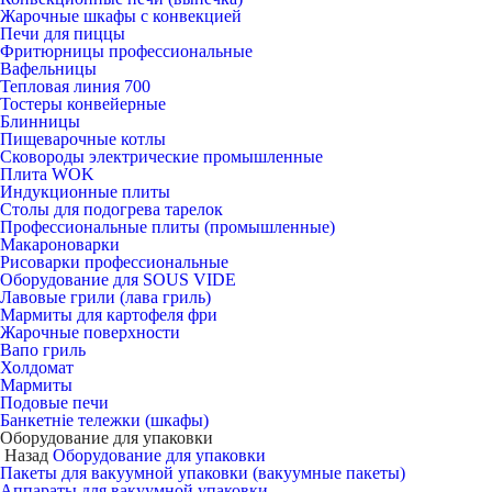
Жарочные шкафы с конвекцией
Печи для пиццы
Фритюрницы профессиональные
Вафельницы
Тепловая линия 700
Тостеры конвейерные
Блинницы
Пищеварочные котлы
Сковороды электрические промышленные
Плита WOK
Индукционные плиты
Столы для подогрева тарелок
Профессиональные плиты (промышленные)
Макароноварки
Рисоварки профессиональные
Оборудование для SOUS VIDE
Лавовые грили (лава гриль)
Мармиты для картофеля фри
Жарочные поверхности
Вапо гриль
Холдомат
Мармиты
Подовые печи
Банкетніе тележки (шкафы)
Оборудование для упаковки
Назад
Оборудование для упаковки
Пакеты для вакуумной упаковки (вакуумные пакеты)
Аппараты для вакуумной упаковки