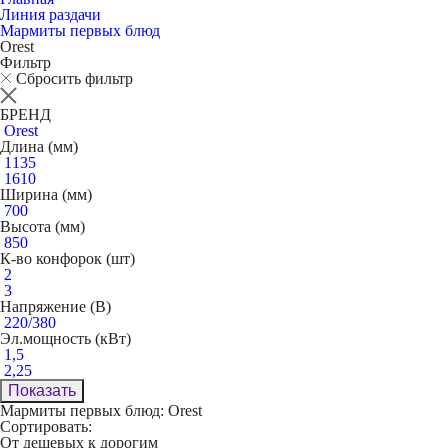
Линия раздачи
Мармиты первых блюд
Orest
Фильтр
Сбросить фильтр
БРЕНД
Orest
Длина (мм)
1135
1610
Ширина (мм)
700
Высота (мм)
850
К-во конфорок (шт)
2
3
Напряжение (В)
220/380
Эл.мощность (кВт)
1,5
2,25
Показать
Мармиты первых блюд: Orest
Сортировать:
От дешевых к дорогим