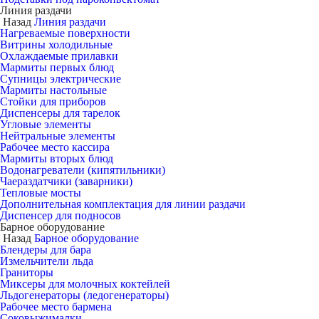
Линия раздачи
Назад
Линия раздачи
Нагреваемые поверхности
Витрины холодильные
Охлаждаемые прилавки
Мармиты первых блюд
Супницы электрические
Мармиты настольные
Стойки для приборов
Диспенсеры для тарелок
Угловые элементы
Нейтральные элементы
Рабочее место кассира
Мармиты вторых блюд
Водонагреватели (кипятильники)
Чаераздатчики (заварники)
Тепловые мосты
Дополнительная комплектация для линии раздачи
Диспенсер для подносов
Барное оборудование
Назад
Барное оборудование
Блендеры для бара
Измельчители льда
Граниторы
Миксеры для молочных коктейлей
Льдогенераторы (ледогенераторы)
Рабочее место бармена
Соковыжималки