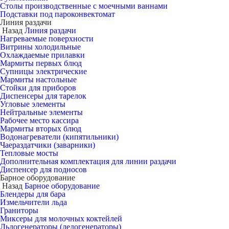
Столы производственные с моечными ваннами
Подставки под пароконвектомат
Линия раздачи
Назад
Линия раздачи
Нагреваемые поверхности
Витрины холодильные
Охлаждаемые прилавки
Мармиты первых блюд
Супницы электрические
Мармиты настольные
Стойки для приборов
Диспенсеры для тарелок
Угловые элементы
Нейтральные элементы
Рабочее место кассира
Мармиты вторых блюд
Водонагреватели (кипятильники)
Чаераздатчики (заварники)
Тепловые мосты
Дополнительная комплектация для линии раздачи
Диспенсер для подносов
Барное оборудование
Назад
Барное оборудование
Блендеры для бара
Измельчители льда
Граниторы
Миксеры для молочных коктейлей
Льдогенераторы (ледогенераторы)