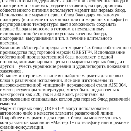
Для того чтобы поддерживать заранее приготовленные блюда в
подогретом и готовом к раздаче состоянии, на предприятиях
общественного питания используют мармит для первых блюд.
Использование мармит первых блюд благодаря «нежному»
подогреву (в отличие от кухонных плит и жарочных шкафов) и
регулированию температуры дает возможность сохранять
первые блюда и консоме в готовом к немедленному
использованию без потери вкусовых качества блюда,
подгорания, высушивания и т.п. в течение длительного
времени.
Компания «Мастер-1» предлагает мармит 1-х блюд собственного
производства под торговой маркой OREST™. Использование
собственной производственной базы позволяет, с одной
стороны, минимизировать цены на мармиты первых блюд, а с
другой – учесть украинские реалии и удовлетворить пожелания
заказчиков.
В нашем интернет-магазине вы найдете мармиты для первых
блюд в различном исполнении. Все они изготовлены из
высококачественной «пищевой» нержавеющей стали AISI 304,
имеют регуляторы температуры, могут быть подключены к
электросети как 220, так и 380 вольт, рассчитаны на
использование специальных котлов для первых блюд различной
емкости.
Мармит первых блюд OREST™ могут использоваться
автономно либо в качестве элемента раздаточной линии.
Подробнее о мармитах для первых блюд вы можете узнать у
консультантов компании «Мастер-1» по телефону или в режиме
онлайн-консультации.