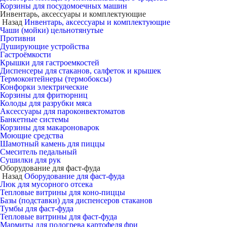
Корзины для посудомоечных машин
Инвентарь, аксессуары и комплектующие
Назад
Инвентарь, аксессуары и комплектующие
Чаши (мойки) цельнотянутые
Противни
Душирующие устройства
Гастроёмкости
Крышки для гастроемкостей
Диспенсеры для стаканов, салфеток и крышек
Термоконтейнеры (термобоксы)
Конфорки электрические
Корзины для фритюрниц
Колоды для разрубки мяса
Аксессуары для пароконвектоматов
Банкетные системы
Корзины для макароноварок
Моющие средства
Шамотный камень для пиццы
Смеситель педальный
Сушилки для рук
Оборудование для фаст-фуда
Назад
Оборудование для фаст-фуда
Люк для мусорного отсека
Тепловые витрины для коно-пиццы
Базы (подставки) для диспенсеров стаканов
Тумбы для фаст-фуда
Тепловые витрины для фаст-фуда
Мармиты для подогрева картофеля фри