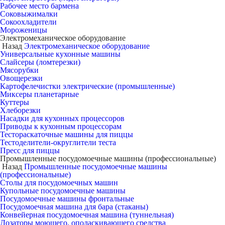
Рабочее место бармена
Соковыжималки
Сокоохладители
Мороженицы
Электромеханическое оборудование
Назад
Электромеханическое оборудование
Универсальные кухонные машины
Слайсеры (ломтерезки)
Мясорубки
Овощерезки
Картофелечистки электрические (промышленные)
Миксеры планетарные
Куттеры
Хлеборезки
Насадки для кухонных процессоров
Приводы к кухонным процессорам
Тестораскаточные машины для пиццы
Тестоделители-округлители теста
Пресс для пиццы
Промышленные посудомоечные машины (профессиональные)
Назад
Промышленные посудомоечные машины
(профессиональные)
Столы для посудомоечных машин
Купольные посудомоечные машины
Посудомоечные машины фронтальные
Посудомоечная машина для бара (стаканы)
Конвейерная посудомоечная машина (туннельная)
Дозаторы моющего, ополаскивающего средства