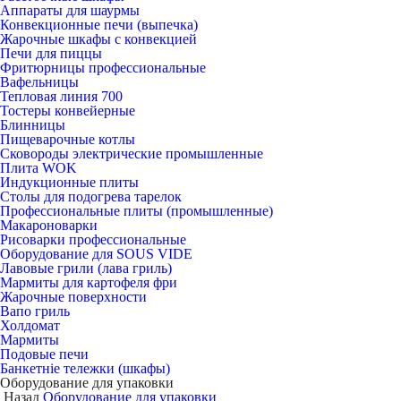
Аппараты для шаурмы
Конвекционные печи (выпечка)
Жарочные шкафы с конвекцией
Печи для пиццы
Фритюрницы профессиональные
Вафельницы
Тепловая линия 700
Тостеры конвейерные
Блинницы
Пищеварочные котлы
Сковороды электрические промышленные
Плита WOK
Индукционные плиты
Столы для подогрева тарелок
Профессиональные плиты (промышленные)
Макароноварки
Рисоварки профессиональные
Оборудование для SOUS VIDE
Лавовые грили (лава гриль)
Мармиты для картофеля фри
Жарочные поверхности
Вапо гриль
Холдомат
Мармиты
Подовые печи
Банкетніе тележки (шкафы)
Оборудование для упаковки
Назад
Оборудование для упаковки