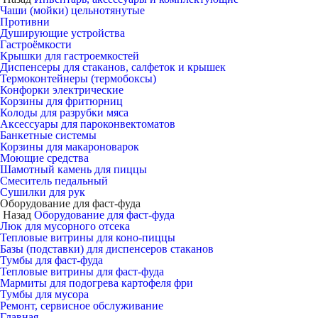
Чаши (мойки) цельнотянутые
Противни
Душирующие устройства
Гастроёмкости
Крышки для гастроемкостей
Диспенсеры для стаканов, салфеток и крышек
Термоконтейнеры (термобоксы)
Конфорки электрические
Корзины для фритюрниц
Колоды для разрубки мяса
Аксессуары для пароконвектоматов
Банкетные системы
Корзины для макароноварок
Моющие средства
Шамотный камень для пиццы
Смеситель педальный
Сушилки для рук
Оборудование для фаст-фуда
Назад
Оборудование для фаст-фуда
Люк для мусорного отсека
Тепловые витрины для коно-пиццы
Базы (подставки) для диспенсеров стаканов
Тумбы для фаст-фуда
Тепловые витрины для фаст-фуда
Мармиты для подогрева картофеля фри
Тумбы для мусора
Ремонт, сервисное обслуживание
Главная