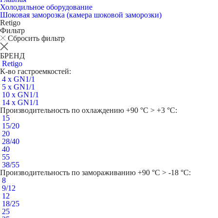
Холодильное оборудование
Шоковая заморозка (камера шоковой заморозки)
Retigo
Фильтр
Сбросить фильтр
БРЕНД
Retigo
К-во гастроемкостей:
4 x GN1/1
5 x GN1/1
10 x GN1/1
14 x GN1/1
Производительность по охлаждению +90 °C > +3 °C:
15
15/20
20
28/40
40
55
38/55
Производительность по замораживанию +90 °C > -18 °C:
8
9/12
12
18/25
25