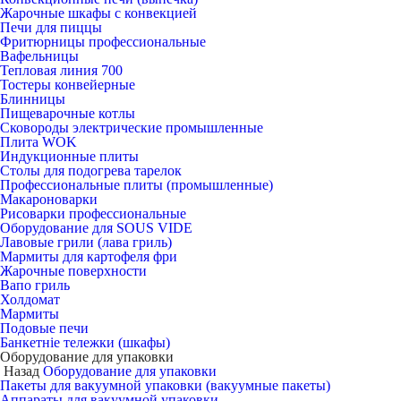
Жарочные шкафы с конвекцией
Печи для пиццы
Фритюрницы профессиональные
Вафельницы
Тепловая линия 700
Тостеры конвейерные
Блинницы
Пищеварочные котлы
Сковороды электрические промышленные
Плита WOK
Индукционные плиты
Столы для подогрева тарелок
Профессиональные плиты (промышленные)
Макароноварки
Рисоварки профессиональные
Оборудование для SOUS VIDE
Лавовые грили (лава гриль)
Мармиты для картофеля фри
Жарочные поверхности
Вапо гриль
Холдомат
Мармиты
Подовые печи
Банкетніе тележки (шкафы)
Оборудование для упаковки
Назад
Оборудование для упаковки
Пакеты для вакуумной упаковки (вакуумные пакеты)
Аппараты для вакуумной упаковки