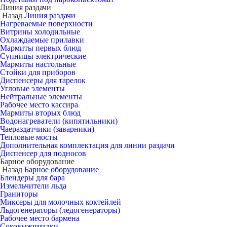
Линия раздачи
Назад
Линия раздачи
Нагреваемые поверхности
Витрины холодильные
Охлаждаемые прилавки
Мармиты первых блюд
Супницы электрические
Мармиты настольные
Стойки для приборов
Диспенсеры для тарелок
Угловые элементы
Нейтральные элементы
Рабочее место кассира
Мармиты вторых блюд
Водонагреватели (кипятильники)
Чаераздатчики (заварники)
Тепловые мосты
Дополнительная комплектация для линии раздачи
Диспенсер для подносов
Барное оборудование
Назад
Барное оборудование
Блендеры для бара
Измельчители льда
Граниторы
Миксеры для молочных коктейлей
Льдогенераторы (ледогенераторы)
Рабочее место бармена
Соковыжималки