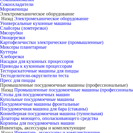
Сокоохладители
Мороженицы
Электромеханическое оборудование
Назад
Электромеханическое оборудование
Универсальные кухонные машины
Слайсеры (ломтерезки)
Мясорубки
Овощерезки
Картофелечистки электрические (промышленные)
Миксеры планетарные
Куттеры
Хлеборезки
Насадки для кухонных процессоров
Приводы к кухонным процессорам
Тестораскаточные машины для пиццы
Тестоделители-округлители теста
Пресс для пиццы
Промышленные посудомоечные машины (профессиональные)
Назад
Промышленные посудомоечные машины (профессиональ
Столы для посудомоечных машин
Купольные посудомоечные машины
Посудомоечные машины фронтальные
Посудомоечная машина для бара (стаканы)
Конвейерная посудомоечная машина (туннельная)
Дозаторы моющего, ополаскивающего средства
Корзины для посудомоечных машин
Инвентарь, аксессуары и комплектующие
Назад
Инвентарь, аксессуары и комплектующие