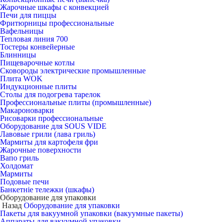
Жарочные шкафы с конвекцией
Печи для пиццы
Фритюрницы профессиональные
Вафельницы
Тепловая линия 700
Тостеры конвейерные
Блинницы
Пищеварочные котлы
Сковороды электрические промышленные
Плита WOK
Индукционные плиты
Столы для подогрева тарелок
Профессиональные плиты (промышленные)
Макароноварки
Рисоварки профессиональные
Оборудование для SOUS VIDE
Лавовые грили (лава гриль)
Мармиты для картофеля фри
Жарочные поверхности
Вапо гриль
Холдомат
Мармиты
Подовые печи
Банкетніе тележки (шкафы)
Оборудование для упаковки
Назад
Оборудование для упаковки
Пакеты для вакуумной упаковки (вакуумные пакеты)
Аппараты для вакуумной упаковки