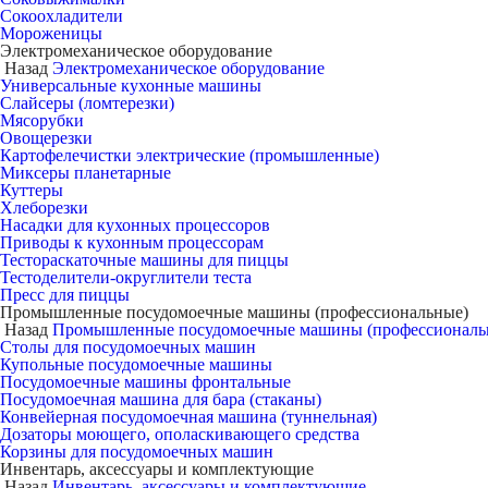
Сокоохладители
Мороженицы
Электромеханическое оборудование
Назад
Электромеханическое оборудование
Универсальные кухонные машины
Слайсеры (ломтерезки)
Мясорубки
Овощерезки
Картофелечистки электрические (промышленные)
Миксеры планетарные
Куттеры
Хлеборезки
Насадки для кухонных процессоров
Приводы к кухонным процессорам
Тестораскаточные машины для пиццы
Тестоделители-округлители теста
Пресс для пиццы
Промышленные посудомоечные машины (профессиональные)
Назад
Промышленные посудомоечные машины (профессиональ
Столы для посудомоечных машин
Купольные посудомоечные машины
Посудомоечные машины фронтальные
Посудомоечная машина для бара (стаканы)
Конвейерная посудомоечная машина (туннельная)
Дозаторы моющего, ополаскивающего средства
Корзины для посудомоечных машин
Инвентарь, аксессуары и комплектующие
Назад
Инвентарь, аксессуары и комплектующие