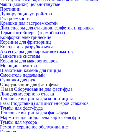
Чаши (мойки) цельнотянутые
Противни
Душирующие устройства
Гастроёмкости
Крышки для гастроемкостей
Диспенсеры для стаканов, салфеток и крышек
Термоконтейнеры (термобоксы)
Конфорки электрические
Корзины для фритюрниц
Колоды для разрубки мяса
Аксессуары для пароконвектоматов
Банкетные системы
Корзины для макароноварок
Моющие средства
Шамотный камень для пиццы
Смеситель педальный
Сушилки для рук
Оборудование для фаст-фуда
Назад
Оборудование для фаст-фуда
Люк для мусорного отсека
Тепловые витрины для коно-пиццы
Базы (подставки) для диспенсеров стаканов
Тумбы для фаст-фуда
Тепловые витрины для фаст-фуда
Мармиты для подогрева картофеля фри
Тумбы для мусора
Ремонт, сервисное обслуживание
Главная