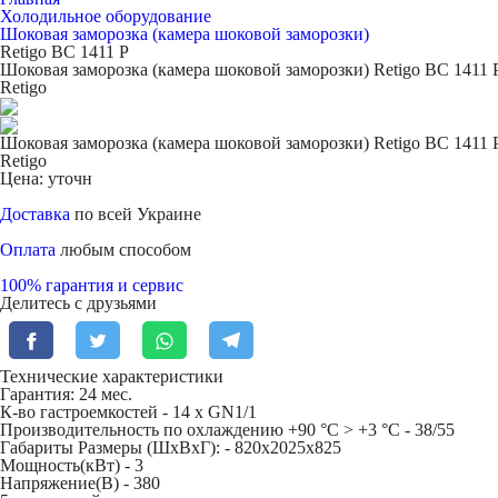
Холодильное оборудование
Шоковая заморозка (камера шоковой заморозки)
Retigo ВС 1411 Р
Шоковая заморозка (камера шоковой заморозки) Retigo ВС 1411 
Retigo
Шоковая заморозка (камера шоковой заморозки) Retigo ВС 1411 
Retigo
Цена: уточн
Доставка
по всей Украине
Оплата
любым способом
100% гарантия и сервис
Делитесь с друзьями
Технические характеристики
Гарантия: 24 мес.
К-во гастроемкостей -
14 x GN1/1
Производительность по охлаждению +90 °C > +3 °C -
38/55
Габариты Размеры (ШxВxГ): -
820х2025х825
Мощность(кВт) -
3
Напряжение(В) -
380