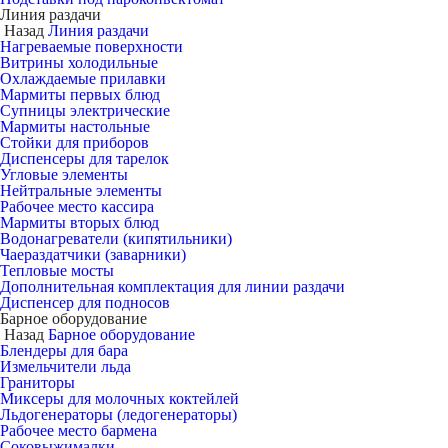
Линия раздачи
Назад
Линия раздачи
Нагреваемые поверхности
Витрины холодильные
Охлаждаемые прилавки
Мармиты первых блюд
Супницы электрические
Мармиты настольные
Стойки для приборов
Диспенсеры для тарелок
Угловые элементы
Нейтральные элементы
Рабочее место кассира
Мармиты вторых блюд
Водонагреватели (кипятильники)
Чаераздатчики (заварники)
Тепловые мосты
Дополнительная комплектация для линии раздачи
Диспенсер для подносов
Барное оборудование
Назад
Барное оборудование
Блендеры для бара
Измельчители льда
Граниторы
Миксеры для молочных коктейлей
Льдогенераторы (ледогенераторы)
Рабочее место бармена
Соковыжималки