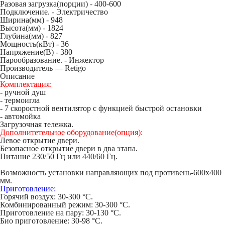
Разовая загрузка(порции) -
400-600
Подключение. -
Электричество
Ширина(мм) -
948
Высота(мм) -
1824
Глубина(мм) -
827
Мощность(кВт) -
36
Напряжение(В) -
380
Парообразование. -
Инжектор
Производитель — Retigo
Описание
Комплектация:
- ручной душ
- термоигла
- 7 скоростной вентилятор с функцией быстрой остановки
- автомойка
Загрузочная тележка.
Дополнитетельное оборудование(опция):
Левое открытие двери.
Безопасное открытие двери в два этапа.
Питание 230/50 Гц или 440/60 Гц.
Возможность установки направляющих под противень-600х400
мм.
Приготовление:
Горячий воздух: 30-300
°C.
Комбинированный режим: 30-300
°C.
Приготовление на пару: 30-130
°C.
Био приготовление: 30-98
°C.