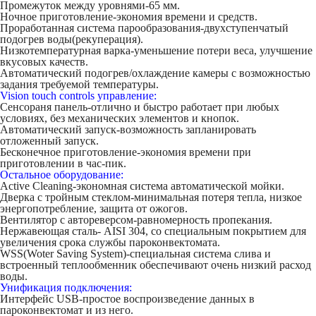
Промежуток между уровнями-65 мм.
Ночное приготовление-экономия времени и средств.
Проработанная система парообразования-двухступенчатый
подогрев воды(рекуперация).
Низкотемпературная варка-уменьшение потери веса, улучшение
вкусовых качеств.
Автоматический подогрев/охлаждение камеры с возможностью
задания требуемой температуры.
Vision touch controls управление:
Сенсораня панель-отлично и быстро работает при любых
условиях, без механических элементов и кнопок.
Автоматический запуск-возможность запланировать
отложенный запуск.
Бесконечное приготовление-экономия времени при
приготовлении в час-пик.
Остальное оборудование:
Active Cleaning-экономная система автоматической мойки.
Дверка с тройным стеклом-минимальная потеря тепла, низкое
энергопотребление, защита от ожогов.
Вентилятор с автореверсом-равномерность пропекания.
Нержавеющая сталь- AISI 304, со специальным покрытием для
увеличения срока службы пароконвектомата.
WSS(Woter Saving System)-специальная система слива и
встроенный теплообменник обеспечивают очень низкий расход
воды.
Унификация подключения:
Интерфейс USB-простое воспроизведение данных в
пароконвектомат и из него.