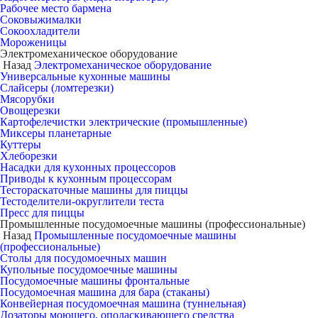
Рабочее место бармена
Соковыжималки
Сокоохладители
Мороженицы
Электромеханическое оборудование
Назад
Электромеханическое оборудование
Универсальные кухонные машины
Слайсеры (ломтерезки)
Мясорубки
Овощерезки
Картофелечистки электрические (промышленные)
Миксеры планетарные
Куттеры
Хлеборезки
Насадки для кухонных процессоров
Приводы к кухонным процессорам
Тестораскаточные машины для пиццы
Тестоделители-округлители теста
Пресс для пиццы
Промышленные посудомоечные машины (профессиональные)
Назад
Промышленные посудомоечные машины
(профессиональные)
Столы для посудомоечных машин
Купольные посудомоечные машины
Посудомоечные машины фронтальные
Посудомоечная машина для бара (стаканы)
Конвейерная посудомоечная машина (туннельная)
Дозаторы моющего, ополаскивающего средства