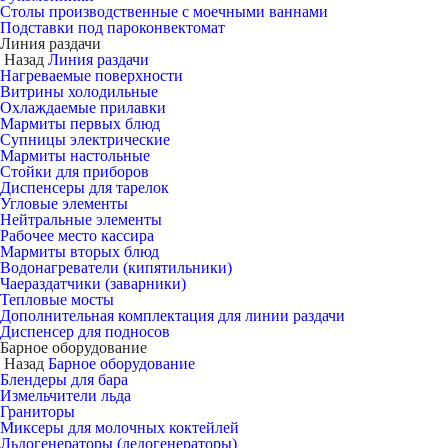
Столы производственные с моечными ваннами
Подставки под пароконвектомат
Линия раздачи
Назад
Линия раздачи
Нагреваемые поверхности
Витрины холодильные
Охлаждаемые прилавки
Мармиты первых блюд
Супницы электрические
Мармиты настольные
Стойки для приборов
Диспенсеры для тарелок
Угловые элементы
Нейтральные элементы
Рабочее место кассира
Мармиты вторых блюд
Водонагреватели (кипятильники)
Чаераздатчики (заварники)
Тепловые мосты
Дополнительная комплектация для линии раздачи
Диспенсер для подносов
Барное оборудование
Назад
Барное оборудование
Блендеры для бара
Измельчители льда
Граниторы
Миксеры для молочных коктейлей
Льдогенераторы (ледогенераторы)