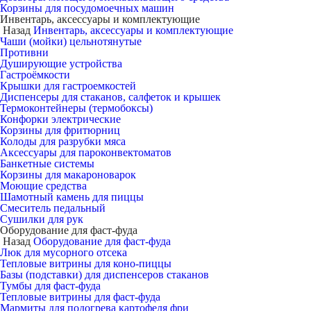
Корзины для посудомоечных машин
Инвентарь, аксессуары и комплектующие
Назад
Инвентарь, аксессуары и комплектующие
Чаши (мойки) цельнотянутые
Противни
Душирующие устройства
Гастроёмкости
Крышки для гастроемкостей
Диспенсеры для стаканов, салфеток и крышек
Термоконтейнеры (термобоксы)
Конфорки электрические
Корзины для фритюрниц
Колоды для разрубки мяса
Аксессуары для пароконвектоматов
Банкетные системы
Корзины для макароноварок
Моющие средства
Шамотный камень для пиццы
Смеситель педальный
Сушилки для рук
Оборудование для фаст-фуда
Назад
Оборудование для фаст-фуда
Люк для мусорного отсека
Тепловые витрины для коно-пиццы
Базы (подставки) для диспенсеров стаканов
Тумбы для фаст-фуда
Тепловые витрины для фаст-фуда
Мармиты для подогрева картофеля фри