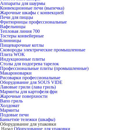
Аппараты для шаурмы
Конвекционные печи (выпечка)
Жарочные шкафы с конвекцией
Печи для пиццы
Фритюрницы профессиональные
Вафельницы
Тепловая линия 700
Тостеры конвейерные
Блинницы
Пищеварочные котлы
Сковороды электрические промышленные
Плита WOK
Индукционные плиты
Столы для подогрева тарелок
Профессиональные плиты (промышленные)
Макароноварки
Рисоварки профессиональные
Оборудование для SOUS VIDE
Лавовые грили (лава гриль)
Мармиты для картофеля фри
Жарочные поверхности
Вапо гриль
Холдомат
Мармиты
Подовые печи
Банкетніе тележки (шкафы)
Оборудование для упаковки
Назад
Оборудование для упаковки