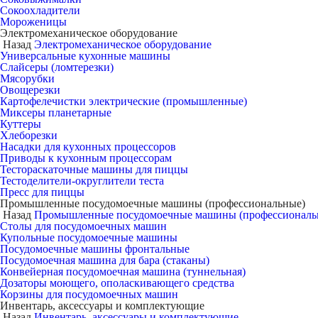
Сокоохладители
Мороженицы
Электромеханическое оборудование
Назад
Электромеханическое оборудование
Универсальные кухонные машины
Слайсеры (ломтерезки)
Мясорубки
Овощерезки
Картофелечистки электрические (промышленные)
Миксеры планетарные
Куттеры
Хлеборезки
Насадки для кухонных процессоров
Приводы к кухонным процессорам
Тестораскаточные машины для пиццы
Тестоделители-округлители теста
Пресс для пиццы
Промышленные посудомоечные машины (профессиональные)
Назад
Промышленные посудомоечные машины (профессиональ
Столы для посудомоечных машин
Купольные посудомоечные машины
Посудомоечные машины фронтальные
Посудомоечная машина для бара (стаканы)
Конвейерная посудомоечная машина (туннельная)
Дозаторы моющего, ополаскивающего средства
Корзины для посудомоечных машин
Инвентарь, аксессуары и комплектующие
Назад
Инвентарь, аксессуары и комплектующие