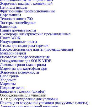
Жарочные шкафы с конвекцией
Печи для пиццы
Фритюрницы профессиональные
Вафельницы
Тепловая линия 700
Тостеры конвейерные
Блинницы
Пищеварочные котлы
Сковороды электрические промышленные
Плита WOK
Индукционные плиты
Столы для подогрева тарелок
Профессиональные плиты (промышленные)
Макароноварки
Рисоварки профессиональные
Оборудование для SOUS VIDE
Лавовые грили (лава гриль)
Мармиты для картофеля фри
Жарочные поверхности
Вапо гриль
Холдомат
Мармиты
Подовые печи
Банкетніе тележки (шкафы)
Оборудование для упаковки
Назад
Оборудование для упаковки
Пакеты для вакуумной упаковки (вакуумные пакеты)
Аппараты для вакуумной упаковки