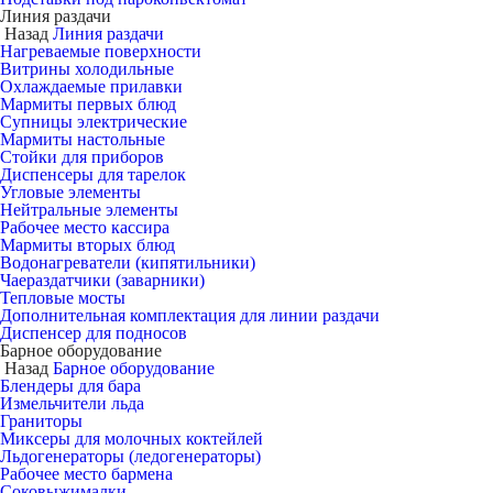
Линия раздачи
Назад
Линия раздачи
Нагреваемые поверхности
Витрины холодильные
Охлаждаемые прилавки
Мармиты первых блюд
Супницы электрические
Мармиты настольные
Стойки для приборов
Диспенсеры для тарелок
Угловые элементы
Нейтральные элементы
Рабочее место кассира
Мармиты вторых блюд
Водонагреватели (кипятильники)
Чаераздатчики (заварники)
Тепловые мосты
Дополнительная комплектация для линии раздачи
Диспенсер для подносов
Барное оборудование
Назад
Барное оборудование
Блендеры для бара
Измельчители льда
Граниторы
Миксеры для молочных коктейлей
Льдогенераторы (ледогенераторы)
Рабочее место бармена
Соковыжималки