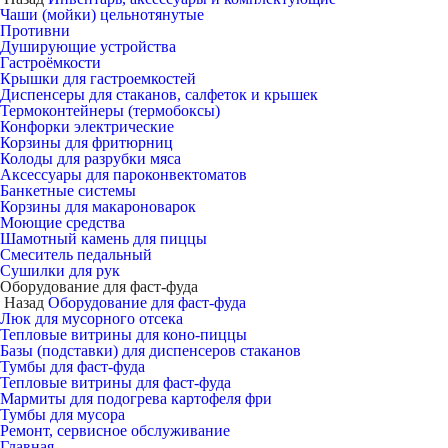
Чаши (мойки) цельнотянутые
Противни
Душирующие устройства
Гастроёмкости
Крышки для гастроемкостей
Диспенсеры для стаканов, салфеток и крышек
Термоконтейнеры (термобоксы)
Конфорки электрические
Корзины для фритюрниц
Колоды для разрубки мяса
Аксессуары для пароконвектоматов
Банкетные системы
Корзины для макароноварок
Моющие средства
Шамотный камень для пиццы
Смеситель педальный
Сушилки для рук
Оборудование для фаст-фуда
Назад
Оборудование для фаст-фуда
Люк для мусорного отсека
Тепловые витрины для коно-пиццы
Базы (подставки) для диспенсеров стаканов
Тумбы для фаст-фуда
Тепловые витрины для фаст-фуда
Мармиты для подогрева картофеля фри
Тумбы для мусора
Ремонт, сервисное обслуживание
Главная