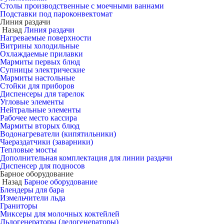
Столы производственные с моечными ваннами
Подставки под пароконвектомат
Линия раздачи
Назад
Линия раздачи
Нагреваемые поверхности
Витрины холодильные
Охлаждаемые прилавки
Мармиты первых блюд
Супницы электрические
Мармиты настольные
Стойки для приборов
Диспенсеры для тарелок
Угловые элементы
Нейтральные элементы
Рабочее место кассира
Мармиты вторых блюд
Водонагреватели (кипятильники)
Чаераздатчики (заварники)
Тепловые мосты
Дополнительная комплектация для линии раздачи
Диспенсер для подносов
Барное оборудование
Назад
Барное оборудование
Блендеры для бара
Измельчители льда
Граниторы
Миксеры для молочных коктейлей
Льдогенераторы (ледогенераторы)