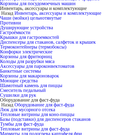
Корзины для посудомоечных машин
Инвентарь, аксессуары и комплектующие
Назад
Инвентарь, аксессуары и комплектующие
Чаши (мойки) цельнотянутые
Противни
Душирующие устройства
Гастроёмкости
Крышки для гастроемкостей
Диспенсеры для стаканов, салфеток и крышек
Термоконтейнеры (термобоксы)
Конфорки электрические
Корзины для фритюрниц
Колоды для разрубки мяса
Аксессуары для пароконвектоматов
Банкетные системы
Корзины для макароноварок
Моющие средства
Шамотный камень для пиццы
Смеситель педальный
Сушилки для рук
Оборудование для фаст-фуда
Назад
Оборудование для фаст-фуда
Люк для мусорного отсека
Тепловые витрины для коно-пиццы
Базы (подставки) для диспенсеров стаканов
Тумбы для фаст-фуда
Тепловые витрины для фаст-фуда
Мармиты для подогрева картофеля фри