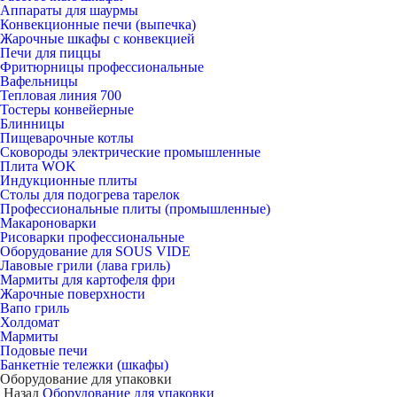
Аппараты для шаурмы
Конвекционные печи (выпечка)
Жарочные шкафы с конвекцией
Печи для пиццы
Фритюрницы профессиональные
Вафельницы
Тепловая линия 700
Тостеры конвейерные
Блинницы
Пищеварочные котлы
Сковороды электрические промышленные
Плита WOK
Индукционные плиты
Столы для подогрева тарелок
Профессиональные плиты (промышленные)
Макароноварки
Рисоварки профессиональные
Оборудование для SOUS VIDE
Лавовые грили (лава гриль)
Мармиты для картофеля фри
Жарочные поверхности
Вапо гриль
Холдомат
Мармиты
Подовые печи
Банкетніе тележки (шкафы)
Оборудование для упаковки
Назад
Оборудование для упаковки