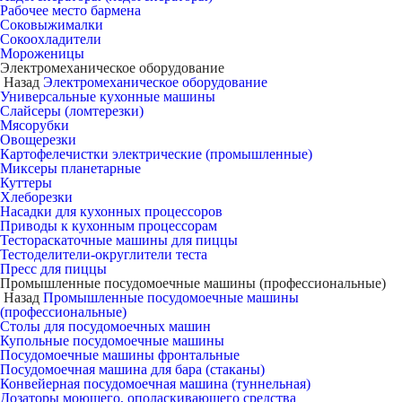
Рабочее место бармена
Соковыжималки
Сокоохладители
Мороженицы
Электромеханическое оборудование
Назад
Электромеханическое оборудование
Универсальные кухонные машины
Слайсеры (ломтерезки)
Мясорубки
Овощерезки
Картофелечистки электрические (промышленные)
Миксеры планетарные
Куттеры
Хлеборезки
Насадки для кухонных процессоров
Приводы к кухонным процессорам
Тестораскаточные машины для пиццы
Тестоделители-округлители теста
Пресс для пиццы
Промышленные посудомоечные машины (профессиональные)
Назад
Промышленные посудомоечные машины
(профессиональные)
Столы для посудомоечных машин
Купольные посудомоечные машины
Посудомоечные машины фронтальные
Посудомоечная машина для бара (стаканы)
Конвейерная посудомоечная машина (туннельная)
Дозаторы моющего, ополаскивающего средства