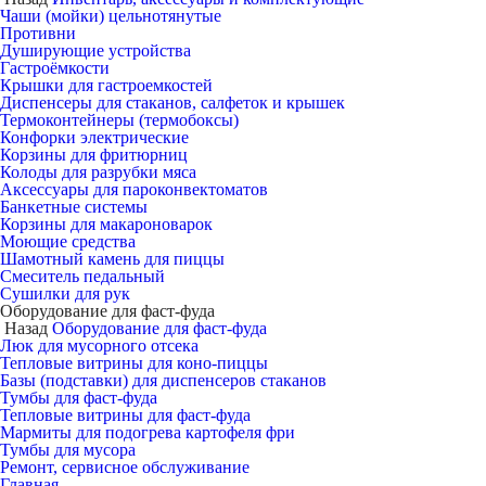
Чаши (мойки) цельнотянутые
Противни
Душирующие устройства
Гастроёмкости
Крышки для гастроемкостей
Диспенсеры для стаканов, салфеток и крышек
Термоконтейнеры (термобоксы)
Конфорки электрические
Корзины для фритюрниц
Колоды для разрубки мяса
Аксессуары для пароконвектоматов
Банкетные системы
Корзины для макароноварок
Моющие средства
Шамотный камень для пиццы
Смеситель педальный
Сушилки для рук
Оборудование для фаст-фуда
Назад
Оборудование для фаст-фуда
Люк для мусорного отсека
Тепловые витрины для коно-пиццы
Базы (подставки) для диспенсеров стаканов
Тумбы для фаст-фуда
Тепловые витрины для фаст-фуда
Мармиты для подогрева картофеля фри
Тумбы для мусора
Ремонт, сервисное обслуживание
Главная