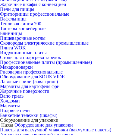
Жарочные шкафы с конвекцией
Печи для пиццы
Фритюрницы профессиональные
Вафельницы
Тепловая линия 700
Тостеры конвейерные
Блинницы
Пищеварочные котлы
Сковороды электрические промышленные
Плита WOK
Индукционные плиты
Столы для подогрева тарелок
Профессиональные плиты (промышленные)
Макароноварки
Рисоварки профессиональные
Оборудование для SOUS VIDE
Лавовые грили (лава гриль)
Мармиты для картофеля фри
Жарочные поверхности
Вапо гриль
Холдомат
Мармиты
Подовые печи
Банкетніе тележки (шкафы)
Оборудование для упаковки
Назад
Оборудование для упаковки
Пакеты для вакуумной упаковки (вакуумные пакеты)
Аппараты для вакуумной упаковки