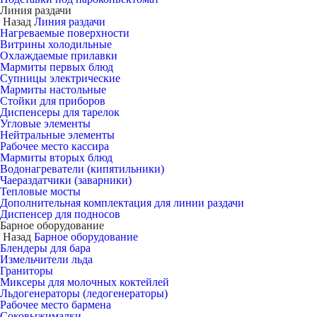
Линия раздачи
Назад
Линия раздачи
Нагреваемые поверхности
Витрины холодильные
Охлаждаемые прилавки
Мармиты первых блюд
Супницы электрические
Мармиты настольные
Стойки для приборов
Диспенсеры для тарелок
Угловые элементы
Нейтральные элементы
Рабочее место кассира
Мармиты вторых блюд
Водонагреватели (кипятильники)
Чаераздатчики (заварники)
Тепловые мосты
Дополнительная комплектация для линии раздачи
Диспенсер для подносов
Барное оборудование
Назад
Барное оборудование
Блендеры для бара
Измельчители льда
Граниторы
Миксеры для молочных коктейлей
Льдогенераторы (ледогенераторы)
Рабочее место бармена
Соковыжималки