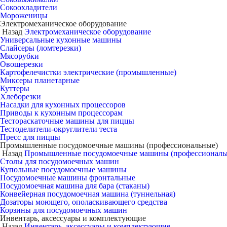
Сокоохладители
Мороженицы
Электромеханическое оборудование
Назад
Электромеханическое оборудование
Универсальные кухонные машины
Слайсеры (ломтерезки)
Мясорубки
Овощерезки
Картофелечистки электрические (промышленные)
Миксеры планетарные
Куттеры
Хлеборезки
Насадки для кухонных процессоров
Приводы к кухонным процессорам
Тестораскаточные машины для пиццы
Тестоделители-округлители теста
Пресс для пиццы
Промышленные посудомоечные машины (профессиональные)
Назад
Промышленные посудомоечные машины (профессиональ
Столы для посудомоечных машин
Купольные посудомоечные машины
Посудомоечные машины фронтальные
Посудомоечная машина для бара (стаканы)
Конвейерная посудомоечная машина (туннельная)
Дозаторы моющего, ополаскивающего средства
Корзины для посудомоечных машин
Инвентарь, аксессуары и комплектующие
Назад
Инвентарь, аксессуары и комплектующие