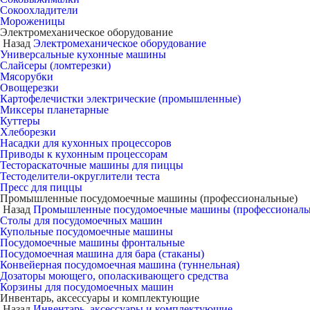
Сокоохладители
Мороженицы
Электромеханическое оборудование
Назад
Электромеханическое оборудование
Универсальные кухонные машины
Слайсеры (ломтерезки)
Мясорубки
Овощерезки
Картофелечистки электрические (промышленные)
Миксеры планетарные
Куттеры
Хлеборезки
Насадки для кухонных процессоров
Приводы к кухонным процессорам
Тестораскаточные машины для пиццы
Тестоделители-округлители теста
Пресс для пиццы
Промышленные посудомоечные машины (профессиональные)
Назад
Промышленные посудомоечные машины (профессиональ
Столы для посудомоечных машин
Купольные посудомоечные машины
Посудомоечные машины фронтальные
Посудомоечная машина для бара (стаканы)
Конвейерная посудомоечная машина (туннельная)
Дозаторы моющего, ополаскивающего средства
Корзины для посудомоечных машин
Инвентарь, аксессуары и комплектующие
Назад
Инвентарь, аксессуары и комплектующие