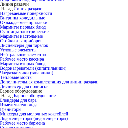
Линия раздачи
Назад
Линия раздачи
Нагреваемые поверхности
Витрины холодильные
Охлаждаемые прилавки
Мармиты первых блюд
Супницы электрические
Мармиты настольные
Стойки для приборов
Диспенсеры для тарелок
Угловые элементы
Нейтральные элементы
Рабочее место кассира
Мармиты вторых блюд
Водонагреватели (кипятильники)
Чаераздатчики (заварники)
Тепловые мосты
Дополнительная комплектация для линии раздачи
Диспенсер для подносов
Барное оборудование
Назад
Барное оборудование
Блендеры для бара
Измельчители льда
Граниторы
Миксеры для молочных коктейлей
Льдогенераторы (ледогенераторы)
Рабочее место бармена
Соковыжималки