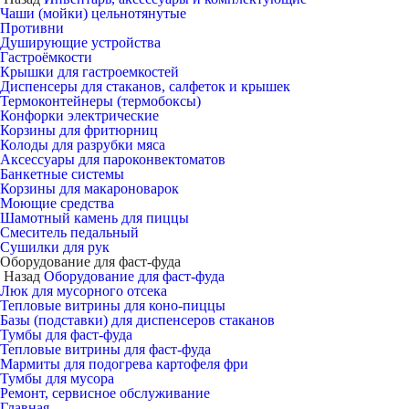
Чаши (мойки) цельнотянутые
Противни
Душирующие устройства
Гастроёмкости
Крышки для гастроемкостей
Диспенсеры для стаканов, салфеток и крышек
Термоконтейнеры (термобоксы)
Конфорки электрические
Корзины для фритюрниц
Колоды для разрубки мяса
Аксессуары для пароконвектоматов
Банкетные системы
Корзины для макароноварок
Моющие средства
Шамотный камень для пиццы
Смеситель педальный
Сушилки для рук
Оборудование для фаст-фуда
Назад
Оборудование для фаст-фуда
Люк для мусорного отсека
Тепловые витрины для коно-пиццы
Базы (подставки) для диспенсеров стаканов
Тумбы для фаст-фуда
Тепловые витрины для фаст-фуда
Мармиты для подогрева картофеля фри
Тумбы для мусора
Ремонт, сервисное обслуживание
Главная