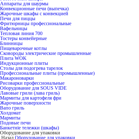
Аппараты для шаурмы
Конвекционные печи (выпечка)
Жарочные шкафы с конвекцией
Печи для пиццы
Фритюрницы профессиональные
Вафельницы
Тепловая линия 700
Тостеры конвейерные
Блинницы
Пищеварочные котлы
Сковороды электрические промышленные
Плита WOK
Индукционные плиты
Столы для подогрева тарелок
Профессиональные плиты (промышленные)
Макароноварки
Рисоварки профессиональные
Оборудование для SOUS VIDE
Лавовые грили (лава гриль)
Мармиты для картофеля фри
Жарочные поверхности
Вапо гриль
Холдомат
Мармиты
Подовые печи
Банкетніе тележки (шкафы)
Оборудование для упаковки
Назад
Оборудование для упаковки