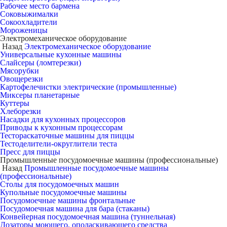
Рабочее место бармена
Соковыжималки
Сокоохладители
Мороженицы
Электромеханическое оборудование
Назад
Электромеханическое оборудование
Универсальные кухонные машины
Слайсеры (ломтерезки)
Мясорубки
Овощерезки
Картофелечистки электрические (промышленные)
Миксеры планетарные
Куттеры
Хлеборезки
Насадки для кухонных процессоров
Приводы к кухонным процессорам
Тестораскаточные машины для пиццы
Тестоделители-округлители теста
Пресс для пиццы
Промышленные посудомоечные машины (профессиональные)
Назад
Промышленные посудомоечные машины
(профессиональные)
Столы для посудомоечных машин
Купольные посудомоечные машины
Посудомоечные машины фронтальные
Посудомоечная машина для бара (стаканы)
Конвейерная посудомоечная машина (туннельная)
Дозаторы моющего, ополаскивающего средства