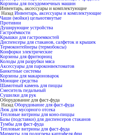
Корзины для посудомоечных машин
Инвентарь, аксессуары и комплектующие
Назад
Инвентарь, аксессуары и комплектующие
Чаши (мойки) цельнотянутые
Противни
Душирующие устройства
Гастроёмкости
Крышки для гастроемкостей
Диспенсеры для стаканов, салфеток и крышек
Термоконтейнеры (термобоксы)
Конфорки электрические
Корзины для фритюрниц
Колоды для разрубки мяса
Аксессуары для пароконвектоматов
Банкетные системы
Корзины для макароноварок
Моющие средства
Шамотный камень для пиццы
Смеситель педальный
Сушилки для рук
Оборудование для фаст-фуда
Назад
Оборудование для фаст-фуда
Люк для мусорного отсека
Тепловые витрины для коно-пиццы
Базы (подставки) для диспенсеров стаканов
Тумбы для фаст-фуда
Тепловые витрины для фаст-фуда
Мармиты для подогрева картофеля фри