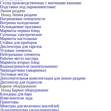
Столы производственные с моечными ваннами
Подставки под пароконвектомат
Линия раздачи
Назад
Линия раздачи
Нагреваемые поверхности
Витрины холодильные
Охлаждаемые прилавки
Мармиты первых блюд
Супницы электрические
Мармиты настольные
Стойки для приборов
Диспенсеры для тарелок
Угловые элементы
Нейтральные элементы
Рабочее место кассира
Мармиты вторых блюд
Водонагреватели (кипятильники)
Чаераздатчики (заварники)
Тепловые мосты
Дополнительная комплектация для линии раздачи
Диспенсер для подносов
Барное оборудование
Назад
Барное оборудование
Блендеры для бара
Измельчители льда
Граниторы
Миксеры для молочных коктейлей
Льдогенераторы (ледогенераторы)