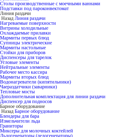
Столы производственные с моечными ваннами
Подставки под пароконвектомат
Линия раздачи
Назад
Линия раздачи
Нагреваемые поверхности
Витрины холодильные
Охлаждаемые прилавки
Мармиты первых блюд
Супницы электрические
Мармиты настольные
Стойки для приборов
Диспенсеры для тарелок
Угловые элементы
Нейтральные элементы
Рабочее место кассира
Мармиты вторых блюд
Водонагреватели (кипятильники)
Чаераздатчики (заварники)
Тепловые мосты
Дополнительная комплектация для линии раздачи
Диспенсер для подносов
Барное оборудование
Назад
Барное оборудование
Блендеры для бара
Измельчители льда
Граниторы
Миксеры для молочных коктейлей
Льдогенераторы (ледогенераторы)