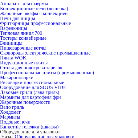
Аппараты для шаурмы
Конвекционные печи (выпечка)
Жарочные шкафы с конвекцией
Печи для пиццы
Фритюрницы профессиональные
Вафельницы
Тепловая линия 700
Тостеры конвейерные
Блинницы
Пищеварочные котлы
Сковороды электрические промышленные
Плита WOK
Индукционные плиты
Столы для подогрева тарелок
Профессиональные плиты (промышленные)
Макароноварки
Рисоварки профессиональные
Оборудование для SOUS VIDE
Лавовые грили (лава гриль)
Мармиты для картофеля фри
Жарочные поверхности
Вапо гриль
Холдомат
Мармиты
Подовые печи
Банкетніе тележки (шкафы)
Оборудование для упаковки
Назад
Оборудование для упаковки