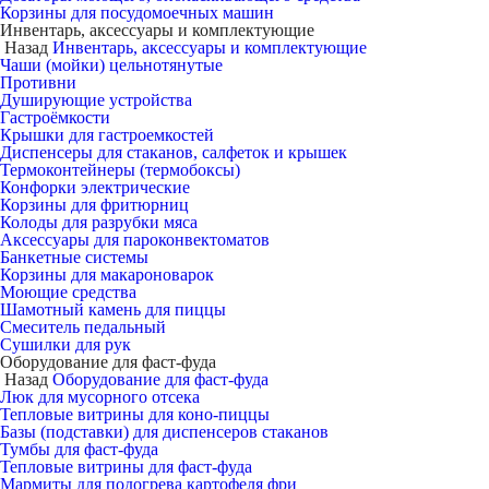
Корзины для посудомоечных машин
Инвентарь, аксессуары и комплектующие
Назад
Инвентарь, аксессуары и комплектующие
Чаши (мойки) цельнотянутые
Противни
Душирующие устройства
Гастроёмкости
Крышки для гастроемкостей
Диспенсеры для стаканов, салфеток и крышек
Термоконтейнеры (термобоксы)
Конфорки электрические
Корзины для фритюрниц
Колоды для разрубки мяса
Аксессуары для пароконвектоматов
Банкетные системы
Корзины для макароноварок
Моющие средства
Шамотный камень для пиццы
Смеситель педальный
Сушилки для рук
Оборудование для фаст-фуда
Назад
Оборудование для фаст-фуда
Люк для мусорного отсека
Тепловые витрины для коно-пиццы
Базы (подставки) для диспенсеров стаканов
Тумбы для фаст-фуда
Тепловые витрины для фаст-фуда
Мармиты для подогрева картофеля фри