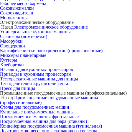
Рабочее место бармена
Соковыжималки
Сокоохладители
Мороженицы
Электромеханическое оборудование
Назад
Электромеханическое оборудование
Универсальные кухонные машины
Слайсеры (ломтерезки)
Мясорубки
Овощерезки
Картофелечистки электрические (промышленные)
Миксеры планетарные
Куттеры
Хлеборезки
Насадки для кухонных процессоров
Приводы к кухонным процессорам
Тестораскаточные машины для пиццы
Тестоделители-округлители теста
Пресс для пиццы
Промышленные посудомоечные машины (профессиональные)
Назад
Промышленные посудомоечные машины
(профессиональные)
Столы для посудомоечных машин
Купольные посудомоечные машины
Посудомоечные машины фронтальные
Посудомоечная машина для бара (стаканы)
Конвейерная посудомоечная машина (туннельная)
Дозаторы моющего, ополаскивающего средства