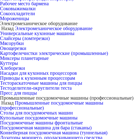
Рабочее место бармена
Соковыжималки
Сокоохладители
Мороженицы
Электромеханическое оборудование
Назад
Электромеханическое оборудование
Универсальные кухонные машины
Слайсеры (ломтерезки)
Мясорубки
Овощерезки
Картофелечистки электрические (промышленные)
Миксеры планетарные
Куттеры
Хлеборезки
Насадки для кухонных процессоров
Приводы к кухонным процессорам
Тестораскаточные машины для пиццы
Тестоделители-округлители теста
Пресс для пиццы
Промышленные посудомоечные машины (профессиональные)
Назад
Промышленные посудомоечные машины
(профессиональные)
Столы для посудомоечных машин
Купольные посудомоечные машины
Посудомоечные машины фронтальные
Посудомоечная машина для бара (стаканы)
Конвейерная посудомоечная машина (туннельная)
Дозаторы моющего, ополаскивающего средства