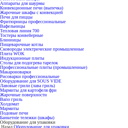
Аппараты для шаурмы
Конвекционные печи (выпечка)
Жарочные шкафы с конвекцией
Печи для пиццы
Фритюрницы профессиональные
Вафельницы
Тепловая линия 700
Тостеры конвейерные
Блинницы
Пищеварочные котлы
Сковороды электрические промышленные
Плита WOK
Индукционные плиты
Столы для подогрева тарелок
Профессиональные плиты (промышленные)
Макароноварки
Рисоварки профессиональные
Оборудование для SOUS VIDE
Лавовые грили (лава гриль)
Мармиты для картофеля фри
Жарочные поверхности
Вапо гриль
Холдомат
Мармиты
Подовые печи
Банкетніе тележки (шкафы)
Оборудование для упаковки
Назад
Оборудование для упаковки