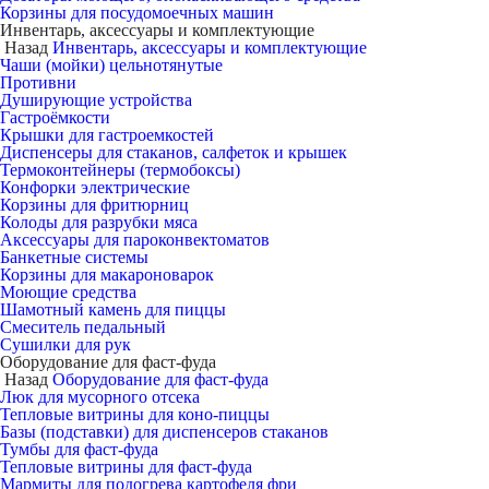
Корзины для посудомоечных машин
Инвентарь, аксессуары и комплектующие
Назад
Инвентарь, аксессуары и комплектующие
Чаши (мойки) цельнотянутые
Противни
Душирующие устройства
Гастроёмкости
Крышки для гастроемкостей
Диспенсеры для стаканов, салфеток и крышек
Термоконтейнеры (термобоксы)
Конфорки электрические
Корзины для фритюрниц
Колоды для разрубки мяса
Аксессуары для пароконвектоматов
Банкетные системы
Корзины для макароноварок
Моющие средства
Шамотный камень для пиццы
Смеситель педальный
Сушилки для рук
Оборудование для фаст-фуда
Назад
Оборудование для фаст-фуда
Люк для мусорного отсека
Тепловые витрины для коно-пиццы
Базы (подставки) для диспенсеров стаканов
Тумбы для фаст-фуда
Тепловые витрины для фаст-фуда
Мармиты для подогрева картофеля фри