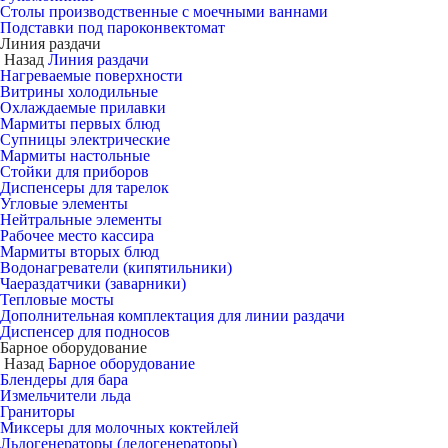
Столы производственные с моечными ваннами
Подставки под пароконвектомат
Линия раздачи
Назад
Линия раздачи
Нагреваемые поверхности
Витрины холодильные
Охлаждаемые прилавки
Мармиты первых блюд
Супницы электрические
Мармиты настольные
Стойки для приборов
Диспенсеры для тарелок
Угловые элементы
Нейтральные элементы
Рабочее место кассира
Мармиты вторых блюд
Водонагреватели (кипятильники)
Чаераздатчики (заварники)
Тепловые мосты
Дополнительная комплектация для линии раздачи
Диспенсер для подносов
Барное оборудование
Назад
Барное оборудование
Блендеры для бара
Измельчители льда
Граниторы
Миксеры для молочных коктейлей
Льдогенераторы (ледогенераторы)