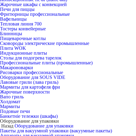
Жарочные шкафы с конвекцией
Печи для пиццы
Фритюрницы профессиональные
Вафельницы
Тепловая линия 700
Тостеры конвейерные
Блинницы
Пищеварочные котлы
Сковороды электрические промышленные
Плита WOK
Индукционные плиты
Столы для подогрева тарелок
Профессиональные плиты (промышленные)
Макароноварки
Рисоварки профессиональные
Оборудование для SOUS VIDE
Лавовые грили (лава гриль)
Мармиты для картофеля фри
Жарочные поверхности
Вапо гриль
Холдомат
Мармиты
Подовые печи
Банкетніе тележки (шкафы)
Оборудование для упаковки
Назад
Оборудование для упаковки
Пакеты для вакуумной упаковки (вакуумные пакеты)
Аппараты для вакуумной упаковки