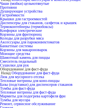
Чаши (мойки) цельнотянутые
Противни
Душирующие устройства
Гастроёмкости
Крышки для гастроемкостей
Диспенсеры для стаканов, салфеток и крышек
Термоконтейнеры (термобоксы)
Конфорки электрические
Корзины для фритюрниц
Колоды для разрубки мяса
Аксессуары для пароконвектоматов
Банкетные системы
Корзины для макароноварок
Моющие средства
Шамотный камень для пиццы
Смеситель педальный
Сушилки для рук
Оборудование для фаст-фуда
Назад
Оборудование для фаст-фуда
Люк для мусорного отсека
Тепловые витрины для коно-пиццы
Базы (подставки) для диспенсеров стаканов
Тумбы для фаст-фуда
Тепловые витрины для фаст-фуда
Мармиты для подогрева картофеля фри
Тумбы для мусора
Ремонт, сервисное обслуживание
Главная