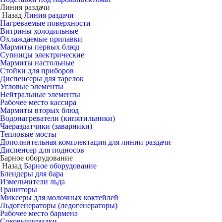
Линия раздачи
Назад
Линия раздачи
Нагреваемые поверхности
Витрины холодильные
Охлаждаемые прилавки
Мармиты первых блюд
Супницы электрические
Мармиты настольные
Стойки для приборов
Диспенсеры для тарелок
Угловые элементы
Нейтральные элементы
Рабочее место кассира
Мармиты вторых блюд
Водонагреватели (кипятильники)
Чаераздатчики (заварники)
Тепловые мосты
Дополнительная комплектация для линии раздачи
Диспенсер для подносов
Барное оборудование
Назад
Барное оборудование
Блендеры для бара
Измельчители льда
Граниторы
Миксеры для молочных коктейлей
Льдогенераторы (ледогенераторы)
Рабочее место бармена
Соковыжималки