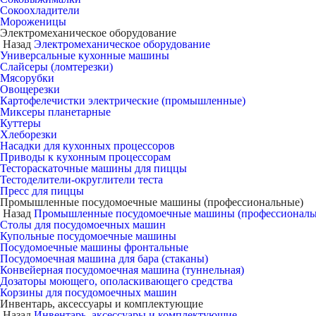
Сокоохладители
Мороженицы
Электромеханическое оборудование
Назад
Электромеханическое оборудование
Универсальные кухонные машины
Слайсеры (ломтерезки)
Мясорубки
Овощерезки
Картофелечистки электрические (промышленные)
Миксеры планетарные
Куттеры
Хлеборезки
Насадки для кухонных процессоров
Приводы к кухонным процессорам
Тестораскаточные машины для пиццы
Тестоделители-округлители теста
Пресс для пиццы
Промышленные посудомоечные машины (профессиональные)
Назад
Промышленные посудомоечные машины (профессиональ
Столы для посудомоечных машин
Купольные посудомоечные машины
Посудомоечные машины фронтальные
Посудомоечная машина для бара (стаканы)
Конвейерная посудомоечная машина (туннельная)
Дозаторы моющего, ополаскивающего средства
Корзины для посудомоечных машин
Инвентарь, аксессуары и комплектующие
Назад
Инвентарь, аксессуары и комплектующие