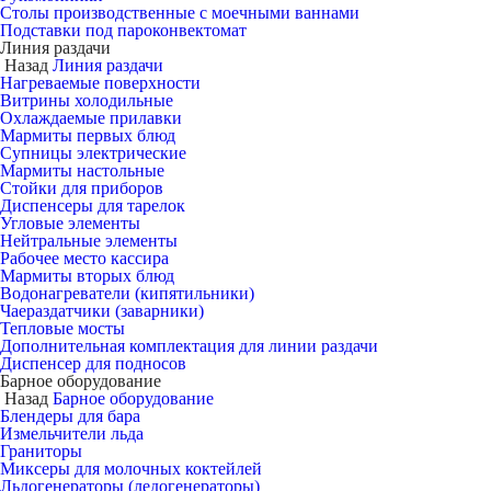
Столы производственные с моечными ваннами
Подставки под пароконвектомат
Линия раздачи
Назад
Линия раздачи
Нагреваемые поверхности
Витрины холодильные
Охлаждаемые прилавки
Мармиты первых блюд
Супницы электрические
Мармиты настольные
Стойки для приборов
Диспенсеры для тарелок
Угловые элементы
Нейтральные элементы
Рабочее место кассира
Мармиты вторых блюд
Водонагреватели (кипятильники)
Чаераздатчики (заварники)
Тепловые мосты
Дополнительная комплектация для линии раздачи
Диспенсер для подносов
Барное оборудование
Назад
Барное оборудование
Блендеры для бара
Измельчители льда
Граниторы
Миксеры для молочных коктейлей
Льдогенераторы (ледогенераторы)