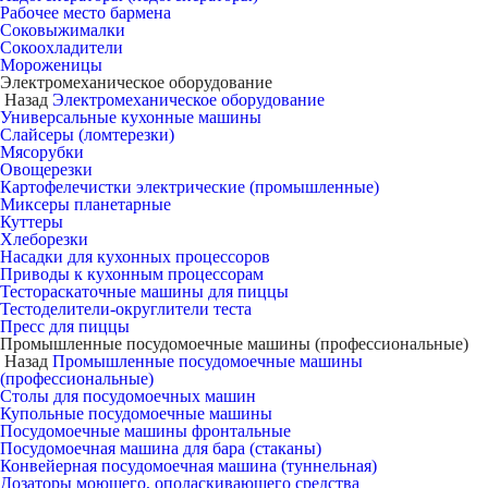
Рабочее место бармена
Соковыжималки
Сокоохладители
Мороженицы
Электромеханическое оборудование
Назад
Электромеханическое оборудование
Универсальные кухонные машины
Слайсеры (ломтерезки)
Мясорубки
Овощерезки
Картофелечистки электрические (промышленные)
Миксеры планетарные
Куттеры
Хлеборезки
Насадки для кухонных процессоров
Приводы к кухонным процессорам
Тестораскаточные машины для пиццы
Тестоделители-округлители теста
Пресс для пиццы
Промышленные посудомоечные машины (профессиональные)
Назад
Промышленные посудомоечные машины
(профессиональные)
Столы для посудомоечных машин
Купольные посудомоечные машины
Посудомоечные машины фронтальные
Посудомоечная машина для бара (стаканы)
Конвейерная посудомоечная машина (туннельная)
Дозаторы моющего, ополаскивающего средства