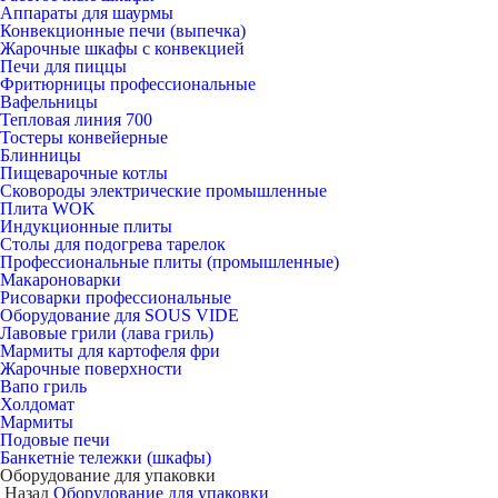
Аппараты для шаурмы
Конвекционные печи (выпечка)
Жарочные шкафы с конвекцией
Печи для пиццы
Фритюрницы профессиональные
Вафельницы
Тепловая линия 700
Тостеры конвейерные
Блинницы
Пищеварочные котлы
Сковороды электрические промышленные
Плита WOK
Индукционные плиты
Столы для подогрева тарелок
Профессиональные плиты (промышленные)
Макароноварки
Рисоварки профессиональные
Оборудование для SOUS VIDE
Лавовые грили (лава гриль)
Мармиты для картофеля фри
Жарочные поверхности
Вапо гриль
Холдомат
Мармиты
Подовые печи
Банкетніе тележки (шкафы)
Оборудование для упаковки
Назад
Оборудование для упаковки