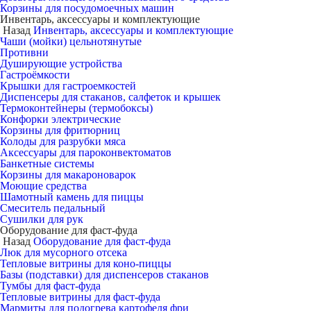
Корзины для посудомоечных машин
Инвентарь, аксессуары и комплектующие
Назад
Инвентарь, аксессуары и комплектующие
Чаши (мойки) цельнотянутые
Противни
Душирующие устройства
Гастроёмкости
Крышки для гастроемкостей
Диспенсеры для стаканов, салфеток и крышек
Термоконтейнеры (термобоксы)
Конфорки электрические
Корзины для фритюрниц
Колоды для разрубки мяса
Аксессуары для пароконвектоматов
Банкетные системы
Корзины для макароноварок
Моющие средства
Шамотный камень для пиццы
Смеситель педальный
Сушилки для рук
Оборудование для фаст-фуда
Назад
Оборудование для фаст-фуда
Люк для мусорного отсека
Тепловые витрины для коно-пиццы
Базы (подставки) для диспенсеров стаканов
Тумбы для фаст-фуда
Тепловые витрины для фаст-фуда
Мармиты для подогрева картофеля фри