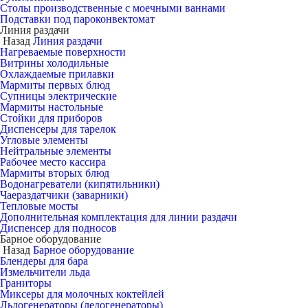
Столы производственные с моечными ваннами
Подставки под пароконвектомат
Линия раздачи
Назад
Линия раздачи
Нагреваемые поверхности
Витрины холодильные
Охлаждаемые прилавки
Мармиты первых блюд
Супницы электрические
Мармиты настольные
Стойки для приборов
Диспенсеры для тарелок
Угловые элементы
Нейтральные элементы
Рабочее место кассира
Мармиты вторых блюд
Водонагреватели (кипятильники)
Чаераздатчики (заварники)
Тепловые мосты
Дополнительная комплектация для линии раздачи
Диспенсер для подносов
Барное оборудование
Назад
Барное оборудование
Блендеры для бара
Измельчители льда
Граниторы
Миксеры для молочных коктейлей
Льдогенераторы (ледогенераторы)