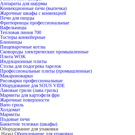
Аппараты для шаурмы
Конвекционные печи (выпечка)
Жарочные шкафы с конвекцией
Печи для пиццы
Фритюрницы профессиональные
Вафельницы
Тепловая линия 700
Тостеры конвейерные
Блинницы
Пищеварочные котлы
Сковороды электрические промышленные
Плита WOK
Индукционные плиты
Столы для подогрева тарелок
Профессиональные плиты (промышленные)
Макароноварки
Рисоварки профессиональные
Оборудование для SOUS VIDE
Лавовые грили (лава гриль)
Мармиты для картофеля фри
Жарочные поверхности
Вапо гриль
Холдомат
Мармиты
Подовые печи
Банкетніе тележки (шкафы)
Оборудование для упаковки
Назад
Оборудование для упаковки