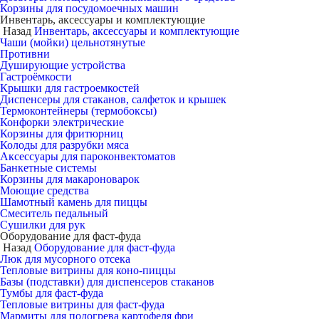
Корзины для посудомоечных машин
Инвентарь, аксессуары и комплектующие
Назад
Инвентарь, аксессуары и комплектующие
Чаши (мойки) цельнотянутые
Противни
Душирующие устройства
Гастроёмкости
Крышки для гастроемкостей
Диспенсеры для стаканов, салфеток и крышек
Термоконтейнеры (термобоксы)
Конфорки электрические
Корзины для фритюрниц
Колоды для разрубки мяса
Аксессуары для пароконвектоматов
Банкетные системы
Корзины для макароноварок
Моющие средства
Шамотный камень для пиццы
Смеситель педальный
Сушилки для рук
Оборудование для фаст-фуда
Назад
Оборудование для фаст-фуда
Люк для мусорного отсека
Тепловые витрины для коно-пиццы
Базы (подставки) для диспенсеров стаканов
Тумбы для фаст-фуда
Тепловые витрины для фаст-фуда
Мармиты для подогрева картофеля фри