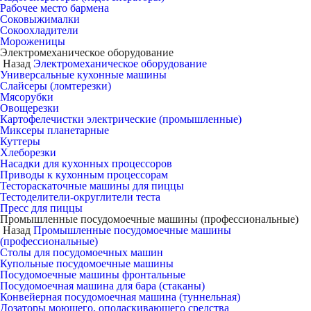
Рабочее место бармена
Соковыжималки
Сокоохладители
Мороженицы
Электромеханическое оборудование
Назад
Электромеханическое оборудование
Универсальные кухонные машины
Слайсеры (ломтерезки)
Мясорубки
Овощерезки
Картофелечистки электрические (промышленные)
Миксеры планетарные
Куттеры
Хлеборезки
Насадки для кухонных процессоров
Приводы к кухонным процессорам
Тестораскаточные машины для пиццы
Тестоделители-округлители теста
Пресс для пиццы
Промышленные посудомоечные машины (профессиональные)
Назад
Промышленные посудомоечные машины
(профессиональные)
Столы для посудомоечных машин
Купольные посудомоечные машины
Посудомоечные машины фронтальные
Посудомоечная машина для бара (стаканы)
Конвейерная посудомоечная машина (туннельная)
Дозаторы моющего, ополаскивающего средства