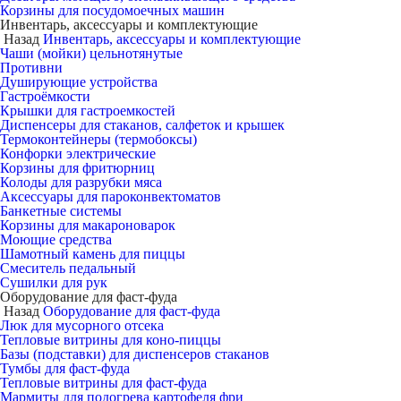
Корзины для посудомоечных машин
Инвентарь, аксессуары и комплектующие
Назад
Инвентарь, аксессуары и комплектующие
Чаши (мойки) цельнотянутые
Противни
Душирующие устройства
Гастроёмкости
Крышки для гастроемкостей
Диспенсеры для стаканов, салфеток и крышек
Термоконтейнеры (термобоксы)
Конфорки электрические
Корзины для фритюрниц
Колоды для разрубки мяса
Аксессуары для пароконвектоматов
Банкетные системы
Корзины для макароноварок
Моющие средства
Шамотный камень для пиццы
Смеситель педальный
Сушилки для рук
Оборудование для фаст-фуда
Назад
Оборудование для фаст-фуда
Люк для мусорного отсека
Тепловые витрины для коно-пиццы
Базы (подставки) для диспенсеров стаканов
Тумбы для фаст-фуда
Тепловые витрины для фаст-фуда
Мармиты для подогрева картофеля фри