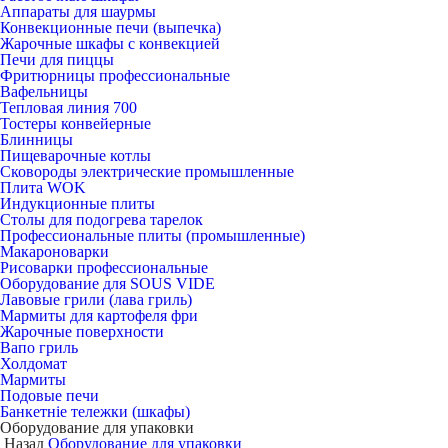
Аппараты для шаурмы
Конвекционные печи (выпечка)
Жарочные шкафы с конвекцией
Печи для пиццы
Фритюрницы профессиональные
Вафельницы
Тепловая линия 700
Тостеры конвейерные
Блинницы
Пищеварочные котлы
Сковороды электрические промышленные
Плита WOK
Индукционные плиты
Столы для подогрева тарелок
Профессиональные плиты (промышленные)
Макароноварки
Рисоварки профессиональные
Оборудование для SOUS VIDE
Лавовые грили (лава гриль)
Мармиты для картофеля фри
Жарочные поверхности
Вапо гриль
Холдомат
Мармиты
Подовые печи
Банкетніе тележки (шкафы)
Оборудование для упаковки
Назад
Оборудование для упаковки