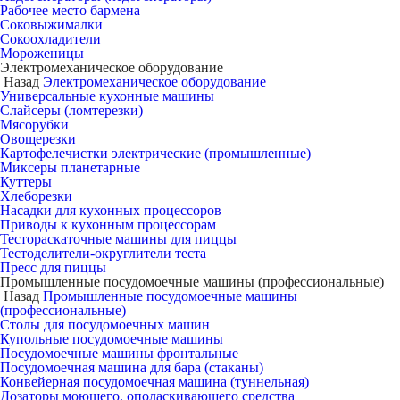
Рабочее место бармена
Соковыжималки
Сокоохладители
Мороженицы
Электромеханическое оборудование
Назад
Электромеханическое оборудование
Универсальные кухонные машины
Слайсеры (ломтерезки)
Мясорубки
Овощерезки
Картофелечистки электрические (промышленные)
Миксеры планетарные
Куттеры
Хлеборезки
Насадки для кухонных процессоров
Приводы к кухонным процессорам
Тестораскаточные машины для пиццы
Тестоделители-округлители теста
Пресс для пиццы
Промышленные посудомоечные машины (профессиональные)
Назад
Промышленные посудомоечные машины
(профессиональные)
Столы для посудомоечных машин
Купольные посудомоечные машины
Посудомоечные машины фронтальные
Посудомоечная машина для бара (стаканы)
Конвейерная посудомоечная машина (туннельная)
Дозаторы моющего, ополаскивающего средства