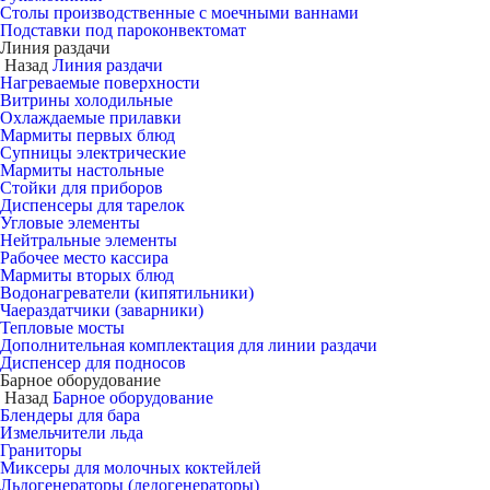
Столы производственные с моечными ваннами
Подставки под пароконвектомат
Линия раздачи
Назад
Линия раздачи
Нагреваемые поверхности
Витрины холодильные
Охлаждаемые прилавки
Мармиты первых блюд
Супницы электрические
Мармиты настольные
Стойки для приборов
Диспенсеры для тарелок
Угловые элементы
Нейтральные элементы
Рабочее место кассира
Мармиты вторых блюд
Водонагреватели (кипятильники)
Чаераздатчики (заварники)
Тепловые мосты
Дополнительная комплектация для линии раздачи
Диспенсер для подносов
Барное оборудование
Назад
Барное оборудование
Блендеры для бара
Измельчители льда
Граниторы
Миксеры для молочных коктейлей
Льдогенераторы (ледогенераторы)