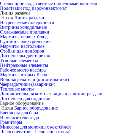
Столы производственные с моечными ваннами
Подставки под пароконвектомат
Линия раздачи
Назад
Линия раздачи
Нагреваемые поверхности
Витрины холодильные
Охлаждаемые прилавки
Мармиты первых блюд
Супницы электрические
Мармиты настольные
Стойки для приборов
Диспенсеры для тарелок
Угловые элементы
Нейтральные элементы
Рабочее место кассира
Мармиты вторых блюд
Водонагреватели (кипятильники)
Чаераздатчики (заварники)
Тепловые мосты
Дополнительная комплектация для линии раздачи
Диспенсер для подносов
Барное оборудование
Назад
Барное оборудование
Блендеры для бара
Измельчители льда
Граниторы
Миксеры для молочных коктейлей
Льдогенераторы (ледогенераторы)