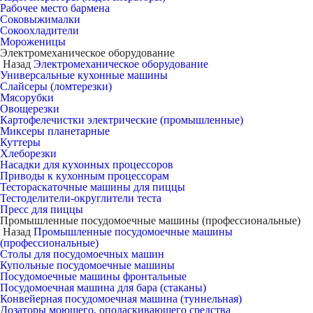
Рабочее место бармена
Соковыжималки
Сокоохладители
Мороженицы
Электромеханическое оборудование
Назад
Электромеханическое оборудование
Универсальные кухонные машины
Слайсеры (ломтерезки)
Мясорубки
Овощерезки
Картофелечистки электрические (промышленные)
Миксеры планетарные
Куттеры
Хлеборезки
Насадки для кухонных процессоров
Приводы к кухонным процессорам
Тестораскаточные машины для пиццы
Тестоделители-округлители теста
Пресс для пиццы
Промышленные посудомоечные машины (профессиональные)
Назад
Промышленные посудомоечные машины
(профессиональные)
Столы для посудомоечных машин
Купольные посудомоечные машины
Посудомоечные машины фронтальные
Посудомоечная машина для бара (стаканы)
Конвейерная посудомоечная машина (туннельная)
Дозаторы моющего, ополаскивающего средства