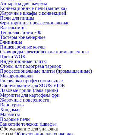
Аппараты для шаурмы
Конвекционные печи (выпечка)
Жарочные шкафы с конвекцией
Печи для пиццы
Фритюрницы профессиональные
Вафельницы
Тепловая линия 700
Тостеры конвейерные
Блинницы
Пищеварочные котлы
Сковороды электрические промышленные
Плита WOK
Индукционные плиты
Столы для подогрева тарелок
Профессиональные плиты (промышленные)
Макароноварки
Рисоварки профессиональные
Оборудование для SOUS VIDE
Лавовые грили (лава гриль)
Мармиты для картофеля фри
Жарочные поверхности
Вапо гриль
Холдомат
Мармиты
Подовые печи
Банкетніе тележки (шкафы)
Оборудование для упаковки
Назад
Оборудование для упаковки