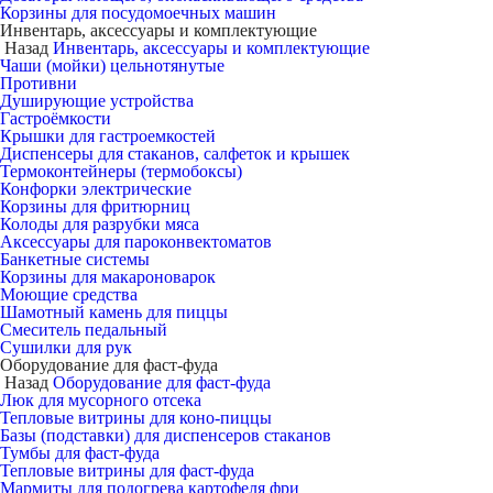
Корзины для посудомоечных машин
Инвентарь, аксессуары и комплектующие
Назад
Инвентарь, аксессуары и комплектующие
Чаши (мойки) цельнотянутые
Противни
Душирующие устройства
Гастроёмкости
Крышки для гастроемкостей
Диспенсеры для стаканов, салфеток и крышек
Термоконтейнеры (термобоксы)
Конфорки электрические
Корзины для фритюрниц
Колоды для разрубки мяса
Аксессуары для пароконвектоматов
Банкетные системы
Корзины для макароноварок
Моющие средства
Шамотный камень для пиццы
Смеситель педальный
Сушилки для рук
Оборудование для фаст-фуда
Назад
Оборудование для фаст-фуда
Люк для мусорного отсека
Тепловые витрины для коно-пиццы
Базы (подставки) для диспенсеров стаканов
Тумбы для фаст-фуда
Тепловые витрины для фаст-фуда
Мармиты для подогрева картофеля фри