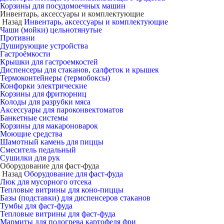
Корзины для посудомоечных машин
Инвентарь, аксессуары и комплектующие
Назад
Инвентарь, аксессуары и комплектующие
Чаши (мойки) цельнотянутые
Противни
Душирующие устройства
Гастроёмкости
Крышки для гастроемкостей
Диспенсеры для стаканов, салфеток и крышек
Термоконтейнеры (термобоксы)
Конфорки электрические
Корзины для фритюрниц
Колоды для разрубки мяса
Аксессуары для пароконвектоматов
Банкетные системы
Корзины для макароноварок
Моющие средства
Шамотный камень для пиццы
Смеситель педальный
Сушилки для рук
Оборудование для фаст-фуда
Назад
Оборудование для фаст-фуда
Люк для мусорного отсека
Тепловые витрины для коно-пиццы
Базы (подставки) для диспенсеров стаканов
Тумбы для фаст-фуда
Тепловые витрины для фаст-фуда
Мармиты для подогрева картофеля фри