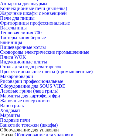
Аппараты для шаурмы
Конвекционные печи (выпечка)
Жарочные шкафы с конвекцией
Печи для пиццы
Фритюрницы профессиональные
Вафельницы
Тепловая линия 700
Тостеры конвейерные
Блинницы
Пищеварочные котлы
Сковороды электрические промышленные
Плита WOK
Индукционные плиты
Столы для подогрева тарелок
Профессиональные плиты (промышленные)
Макароноварки
Рисоварки профессиональные
Оборудование для SOUS VIDE
Лавовые грили (лава гриль)
Мармиты для картофеля фри
Жарочные поверхности
Вапо гриль
Холдомат
Мармиты
Подовые печи
Банкетніе тележки (шкафы)
Оборудование для упаковки
Назад
Оборудование для упаковки