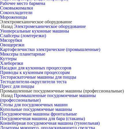
Рабочее место бармена
Соковыжималки
Сокоохладители
Мороженицы
Электромеханическое оборудование
Назад
Электромеханическое оборудование
Универсальные кухонные машины
Слайсеры (ломтерезки)
Мясорубки
Овощерезки
Картофелечистки электрические (промышленные)
Миксеры планетарные
Куттеры
Хлеборезки
Насадки для кухонных процессоров
Приводы к кухонным процессорам
Тестораскаточные машины для пиццы
Тестоделители-округлители теста
Пресс для пиццы
Промышленные посудомоечные машины (профессиональные)
Назад
Промышленные посудомоечные машины
(профессиональные)
Столы для посудомоечных машин
Купольные посудомоечные машины
Посудомоечные машины фронтальные
Посудомоечная машина для бара (стаканы)
Конвейерная посудомоечная машина (туннельная)
Дозаторы моющего, ополаскивающего средства