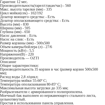
Гарантия: 12 мес.
Производительность(тарел/стакан/час) -
560
Макс. высота тарелки (мм) -
335
Цикл мойки(сек) -
102/192
Дозатор моющего средства: -
Есть
Дозатор ополаскивающего средства: -
Есть
Высота (мм) -
830
Ширина (мм) -
595
Глубина (мм) -
650
Насос давления: -
Есть
Насос на слив: -
Есть
Размер корзины (мм) -
500х500
Объем камеры/бойлера (л) -
27/6
Мощность (кВт) -
5,5
Напряжение(В) -
220
Производитель — OZTI
Описание
Общие характеристики:
Производительность 35 корзин в час (размер корзин 500х500
мм);
Расход воды 2,8 л/цикл;
Температура мойки 55-60º С;
Температура ополаскивания 80-85º С;
Максимальная высота загрузки до 335 мм;
Разбрызгиватели с армированного полипропилена.
Моечный бак выполнен из нержавеющего стального листа,
цельнотянутый.
Простая в использовании панель управления.