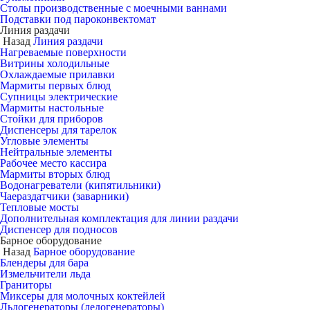
Столы производственные с моечными ваннами
Подставки под пароконвектомат
Линия раздачи
Назад
Линия раздачи
Нагреваемые поверхности
Витрины холодильные
Охлаждаемые прилавки
Мармиты первых блюд
Супницы электрические
Мармиты настольные
Стойки для приборов
Диспенсеры для тарелок
Угловые элементы
Нейтральные элементы
Рабочее место кассира
Мармиты вторых блюд
Водонагреватели (кипятильники)
Чаераздатчики (заварники)
Тепловые мосты
Дополнительная комплектация для линии раздачи
Диспенсер для подносов
Барное оборудование
Назад
Барное оборудование
Блендеры для бара
Измельчители льда
Граниторы
Миксеры для молочных коктейлей
Льдогенераторы (ледогенераторы)