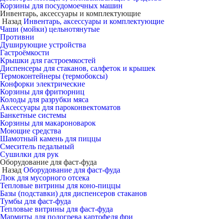
Корзины для посудомоечных машин
Инвентарь, аксессуары и комплектующие
Назад
Инвентарь, аксессуары и комплектующие
Чаши (мойки) цельнотянутые
Противни
Душирующие устройства
Гастроёмкости
Крышки для гастроемкостей
Диспенсеры для стаканов, салфеток и крышек
Термоконтейнеры (термобоксы)
Конфорки электрические
Корзины для фритюрниц
Колоды для разрубки мяса
Аксессуары для пароконвектоматов
Банкетные системы
Корзины для макароноварок
Моющие средства
Шамотный камень для пиццы
Смеситель педальный
Сушилки для рук
Оборудование для фаст-фуда
Назад
Оборудование для фаст-фуда
Люк для мусорного отсека
Тепловые витрины для коно-пиццы
Базы (подставки) для диспенсеров стаканов
Тумбы для фаст-фуда
Тепловые витрины для фаст-фуда
Мармиты для подогрева картофеля фри