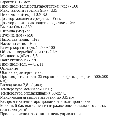
Гарантия: 12 мес.
Производительность(тарел/стакан/час) -
560
Макс. высота тарелки (мм) -
335
Цикл мойки(сек) -
102/192
Дозатор моющего средства: -
Есть
Дозатор ополаскивающего средства: -
Есть
Высота (мм) -
830
Ширина (мм) -
595
Глубина (мм) -
650
Насос давления: -
Нет
Насос на слив: -
Нет
Размер корзины (мм) -
500х500
Объем камеры/бойлера (л) -
27/6
Мощность (кВт) -
5,5
Напряжение(В) -
220
Производитель — OZTI
Описание
Общие характеристики:
Производительность 35 корзин в час (размер корзин 500х500
мм);
Расход воды 2,8 л/цикл;
Температура мойки 55-60º С;
Температура ополаскивания 80-85º С;
Максимальная высота загрузки до 335 мм;
Разбрызгиватели с армированного полипропилена.
Моечный бак выполнен из нержавеющего стального листа,
цельнотянутый.
Простая в использовании панель управления.