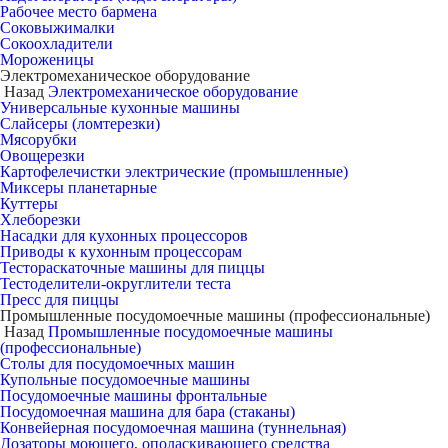
Рабочее место бармена
Соковыжималки
Сокоохладители
Мороженицы
Электромеханическое оборудование
Назад
Электромеханическое оборудование
Универсальные кухонные машины
Слайсеры (ломтерезки)
Мясорубки
Овощерезки
Картофелечистки электрические (промышленные)
Миксеры планетарные
Куттеры
Хлеборезки
Насадки для кухонных процессоров
Приводы к кухонным процессорам
Тестораскаточные машины для пиццы
Тестоделители-округлители теста
Пресс для пиццы
Промышленные посудомоечные машины (профессиональные)
Назад
Промышленные посудомоечные машины
(профессиональные)
Столы для посудомоечных машин
Купольные посудомоечные машины
Посудомоечные машины фронтальные
Посудомоечная машина для бара (стаканы)
Конвейерная посудомоечная машина (туннельная)
Дозаторы моющего, ополаскивающего средства