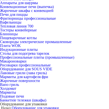
Аппараты для шаурмы
Конвекционные печи (выпечка)
Жарочные шкафы с конвекцией
Печи для пиццы
Фритюрницы профессиональные
Вафельницы
Тепловая линия 700
Тостеры конвейерные
Блинницы
Пищеварочные котлы
Сковороды электрические промышленные
Плита WOK
Индукционные плиты
Столы для подогрева тарелок
Профессиональные плиты (промышленные)
Макароноварки
Рисоварки профессиональные
Оборудование для SOUS VIDE
Лавовые грили (лава гриль)
Мармиты для картофеля фри
Жарочные поверхности
Вапо гриль
Холдомат
Мармиты
Подовые печи
Банкетніе тележки (шкафы)
Оборудование для упаковки
Назад
Оборудование для упаковки