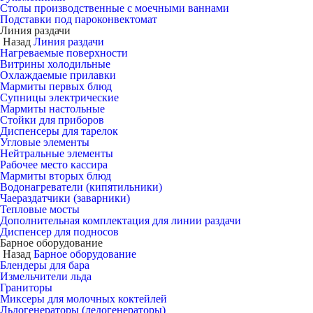
Столы производственные с моечными ваннами
Подставки под пароконвектомат
Линия раздачи
Назад
Линия раздачи
Нагреваемые поверхности
Витрины холодильные
Охлаждаемые прилавки
Мармиты первых блюд
Супницы электрические
Мармиты настольные
Стойки для приборов
Диспенсеры для тарелок
Угловые элементы
Нейтральные элементы
Рабочее место кассира
Мармиты вторых блюд
Водонагреватели (кипятильники)
Чаераздатчики (заварники)
Тепловые мосты
Дополнительная комплектация для линии раздачи
Диспенсер для подносов
Барное оборудование
Назад
Барное оборудование
Блендеры для бара
Измельчители льда
Граниторы
Миксеры для молочных коктейлей
Льдогенераторы (ледогенераторы)