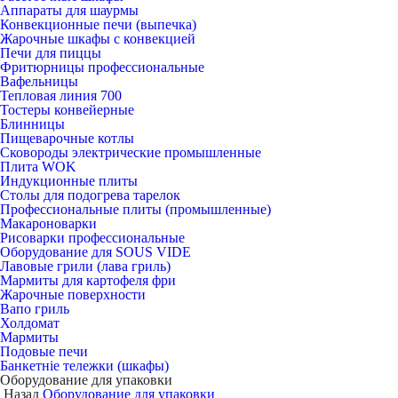
Аппараты для шаурмы
Конвекционные печи (выпечка)
Жарочные шкафы с конвекцией
Печи для пиццы
Фритюрницы профессиональные
Вафельницы
Тепловая линия 700
Тостеры конвейерные
Блинницы
Пищеварочные котлы
Сковороды электрические промышленные
Плита WOK
Индукционные плиты
Столы для подогрева тарелок
Профессиональные плиты (промышленные)
Макароноварки
Рисоварки профессиональные
Оборудование для SOUS VIDE
Лавовые грили (лава гриль)
Мармиты для картофеля фри
Жарочные поверхности
Вапо гриль
Холдомат
Мармиты
Подовые печи
Банкетніе тележки (шкафы)
Оборудование для упаковки
Назад
Оборудование для упаковки