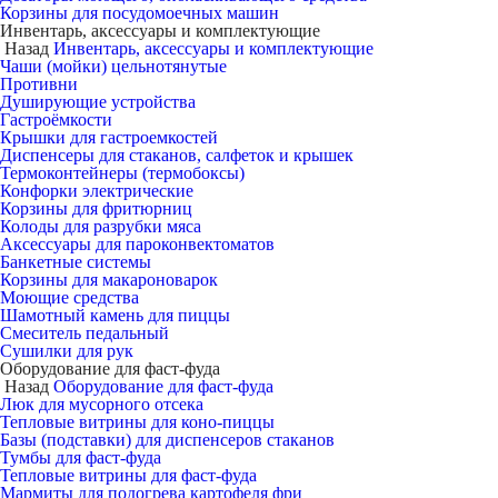
Корзины для посудомоечных машин
Инвентарь, аксессуары и комплектующие
Назад
Инвентарь, аксессуары и комплектующие
Чаши (мойки) цельнотянутые
Противни
Душирующие устройства
Гастроёмкости
Крышки для гастроемкостей
Диспенсеры для стаканов, салфеток и крышек
Термоконтейнеры (термобоксы)
Конфорки электрические
Корзины для фритюрниц
Колоды для разрубки мяса
Аксессуары для пароконвектоматов
Банкетные системы
Корзины для макароноварок
Моющие средства
Шамотный камень для пиццы
Смеситель педальный
Сушилки для рук
Оборудование для фаст-фуда
Назад
Оборудование для фаст-фуда
Люк для мусорного отсека
Тепловые витрины для коно-пиццы
Базы (подставки) для диспенсеров стаканов
Тумбы для фаст-фуда
Тепловые витрины для фаст-фуда
Мармиты для подогрева картофеля фри