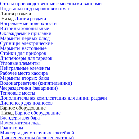
Столы производственные с моечными ваннами
Подставки под пароконвектомат
Линия раздачи
Назад
Линия раздачи
Нагреваемые поверхности
Витрины холодильные
Охлаждаемые прилавки
Мармиты первых блюд
Супницы электрические
Мармиты настольные
Стойки для приборов
Диспенсеры для тарелок
Угловые элементы
Нейтральные элементы
Рабочее место кассира
Мармиты вторых блюд
Водонагреватели (кипятильники)
Чаераздатчики (заварники)
Тепловые мосты
Дополнительная комплектация для линии раздачи
Диспенсер для подносов
Барное оборудование
Назад
Барное оборудование
Блендеры для бара
Измельчители льда
Граниторы
Миксеры для молочных коктейлей
Льдогенераторы (ледогенераторы)