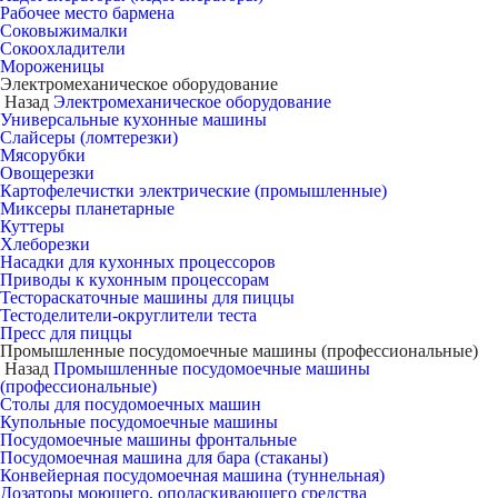
Рабочее место бармена
Соковыжималки
Сокоохладители
Мороженицы
Электромеханическое оборудование
Назад
Электромеханическое оборудование
Универсальные кухонные машины
Слайсеры (ломтерезки)
Мясорубки
Овощерезки
Картофелечистки электрические (промышленные)
Миксеры планетарные
Куттеры
Хлеборезки
Насадки для кухонных процессоров
Приводы к кухонным процессорам
Тестораскаточные машины для пиццы
Тестоделители-округлители теста
Пресс для пиццы
Промышленные посудомоечные машины (профессиональные)
Назад
Промышленные посудомоечные машины
(профессиональные)
Столы для посудомоечных машин
Купольные посудомоечные машины
Посудомоечные машины фронтальные
Посудомоечная машина для бара (стаканы)
Конвейерная посудомоечная машина (туннельная)
Дозаторы моющего, ополаскивающего средства