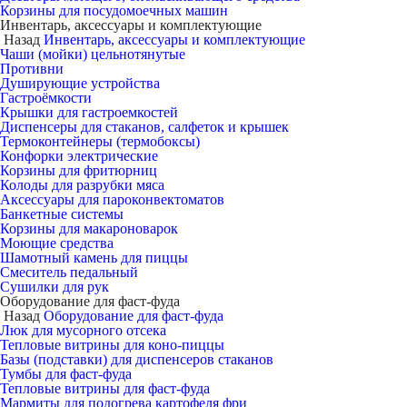
Корзины для посудомоечных машин
Инвентарь, аксессуары и комплектующие
Назад
Инвентарь, аксессуары и комплектующие
Чаши (мойки) цельнотянутые
Противни
Душирующие устройства
Гастроёмкости
Крышки для гастроемкостей
Диспенсеры для стаканов, салфеток и крышек
Термоконтейнеры (термобоксы)
Конфорки электрические
Корзины для фритюрниц
Колоды для разрубки мяса
Аксессуары для пароконвектоматов
Банкетные системы
Корзины для макароноварок
Моющие средства
Шамотный камень для пиццы
Смеситель педальный
Сушилки для рук
Оборудование для фаст-фуда
Назад
Оборудование для фаст-фуда
Люк для мусорного отсека
Тепловые витрины для коно-пиццы
Базы (подставки) для диспенсеров стаканов
Тумбы для фаст-фуда
Тепловые витрины для фаст-фуда
Мармиты для подогрева картофеля фри