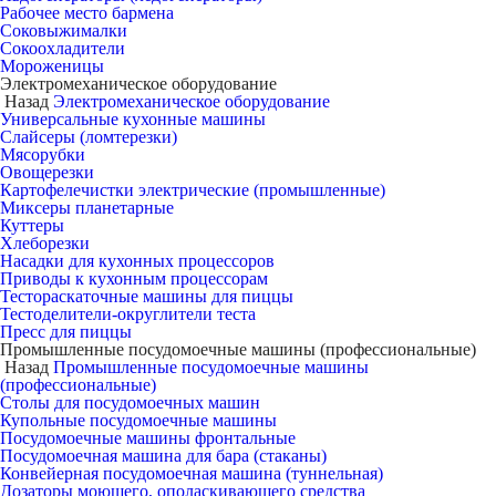
Рабочее место бармена
Соковыжималки
Сокоохладители
Мороженицы
Электромеханическое оборудование
Назад
Электромеханическое оборудование
Универсальные кухонные машины
Слайсеры (ломтерезки)
Мясорубки
Овощерезки
Картофелечистки электрические (промышленные)
Миксеры планетарные
Куттеры
Хлеборезки
Насадки для кухонных процессоров
Приводы к кухонным процессорам
Тестораскаточные машины для пиццы
Тестоделители-округлители теста
Пресс для пиццы
Промышленные посудомоечные машины (профессиональные)
Назад
Промышленные посудомоечные машины
(профессиональные)
Столы для посудомоечных машин
Купольные посудомоечные машины
Посудомоечные машины фронтальные
Посудомоечная машина для бара (стаканы)
Конвейерная посудомоечная машина (туннельная)
Дозаторы моющего, ополаскивающего средства