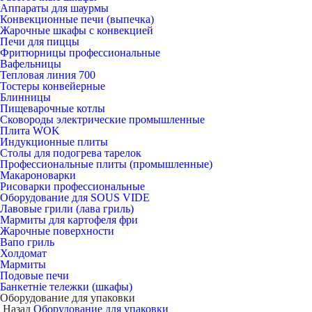
Аппараты для шаурмы
Конвекционные печи (выпечка)
Жарочные шкафы с конвекцией
Печи для пиццы
Фритюрницы профессиональные
Вафельницы
Тепловая линия 700
Тостеры конвейерные
Блинницы
Пищеварочные котлы
Сковороды электрические промышленные
Плита WOK
Индукционные плиты
Столы для подогрева тарелок
Профессиональные плиты (промышленные)
Макароноварки
Рисоварки профессиональные
Оборудование для SOUS VIDE
Лавовые грили (лава гриль)
Мармиты для картофеля фри
Жарочные поверхности
Вапо гриль
Холдомат
Мармиты
Подовые печи
Банкетніе тележки (шкафы)
Оборудование для упаковки
Назад
Оборудование для упаковки