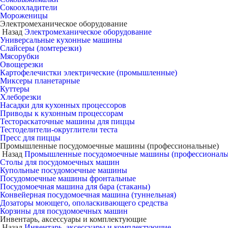
Сокоохладители
Мороженицы
Электромеханическое оборудование
Назад
Электромеханическое оборудование
Универсальные кухонные машины
Слайсеры (ломтерезки)
Мясорубки
Овощерезки
Картофелечистки электрические (промышленные)
Миксеры планетарные
Куттеры
Хлеборезки
Насадки для кухонных процессоров
Приводы к кухонным процессорам
Тестораскаточные машины для пиццы
Тестоделители-округлители теста
Пресс для пиццы
Промышленные посудомоечные машины (профессиональные)
Назад
Промышленные посудомоечные машины (профессиональ
Столы для посудомоечных машин
Купольные посудомоечные машины
Посудомоечные машины фронтальные
Посудомоечная машина для бара (стаканы)
Конвейерная посудомоечная машина (туннельная)
Дозаторы моющего, ополаскивающего средства
Корзины для посудомоечных машин
Инвентарь, аксессуары и комплектующие
Назад
Инвентарь, аксессуары и комплектующие