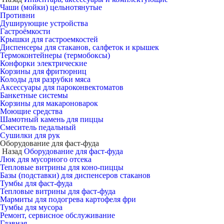
Чаши (мойки) цельнотянутые
Противни
Душирующие устройства
Гастроёмкости
Крышки для гастроемкостей
Диспенсеры для стаканов, салфеток и крышек
Термоконтейнеры (термобоксы)
Конфорки электрические
Корзины для фритюрниц
Колоды для разрубки мяса
Аксессуары для пароконвектоматов
Банкетные системы
Корзины для макароноварок
Моющие средства
Шамотный камень для пиццы
Смеситель педальный
Сушилки для рук
Оборудование для фаст-фуда
Назад
Оборудование для фаст-фуда
Люк для мусорного отсека
Тепловые витрины для коно-пиццы
Базы (подставки) для диспенсеров стаканов
Тумбы для фаст-фуда
Тепловые витрины для фаст-фуда
Мармиты для подогрева картофеля фри
Тумбы для мусора
Ремонт, сервисное обслуживание
Главная