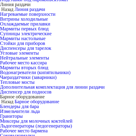
Линия раздачи
Назад
Линия раздачи
Нагреваемые поверхности
Витрины холодильные
Охлаждаемые прилавки
Мармиты первых блюд
Супницы электрические
Мармиты настольные
Стойки для приборов
Диспенсеры для тарелок
Угловые элементы
Нейтральные элементы
Рабочее место кассира
Мармиты вторых блюд
Водонагреватели (кипятильники)
Чаераздатчики (заварники)
Тепловые мосты
Дополнительная комплектация для линии раздачи
Диспенсер для подносов
Барное оборудование
Назад
Барное оборудование
Блендеры для бара
Измельчители льда
Граниторы
Миксеры для молочных коктейлей
Льдогенераторы (ледогенераторы)
Рабочее место бармена
Соковыжималки