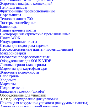
Жарочные шкафы с конвекцией
Печи для пиццы
Фритюрницы профессиональные
Вафельницы
Тепловая линия 700
Тостеры конвейерные
Блинницы
Пищеварочные котлы
Сковороды электрические промышленные
Плита WOK
Индукционные плиты
Столы для подогрева тарелок
Профессиональные плиты (промышленные)
Макароноварки
Рисоварки профессиональные
Оборудование для SOUS VIDE
Лавовые грили (лава гриль)
Мармиты для картофеля фри
Жарочные поверхности
Вапо гриль
Холдомат
Мармиты
Подовые печи
Банкетніе тележки (шкафы)
Оборудование для упаковки
Назад
Оборудование для упаковки
Пакеты для вакуумной упаковки (вакуумные пакеты)
Аппараты для вакуумной упаковки