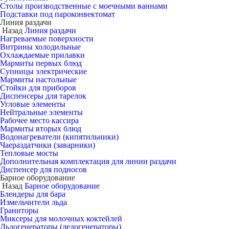
Столы производственные с моечными ваннами
Подставки под пароконвектомат
Линия раздачи
Назад
Линия раздачи
Нагреваемые поверхности
Витрины холодильные
Охлаждаемые прилавки
Мармиты первых блюд
Супницы электрические
Мармиты настольные
Стойки для приборов
Диспенсеры для тарелок
Угловые элементы
Нейтральные элементы
Рабочее место кассира
Мармиты вторых блюд
Водонагреватели (кипятильники)
Чаераздатчики (заварники)
Тепловые мосты
Дополнительная комплектация для линии раздачи
Диспенсер для подносов
Барное оборудование
Назад
Барное оборудование
Блендеры для бара
Измельчители льда
Граниторы
Миксеры для молочных коктейлей
Льдогенераторы (ледогенераторы)