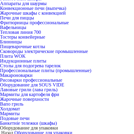
Аппараты для шаурмы
Конвекционные печи (выпечка)
Жарочные шкафы с конвекцией
Печи для пиццы
Фритюрницы профессиональные
Вафельницы
Тепловая линия 700
Тостеры конвейерные
Блинницы
Пищеварочные котлы
Сковороды электрические промышленные
Плита WOK
Индукционные плиты
Столы для подогрева тарелок
Профессиональные плиты (промышленные)
Макароноварки
Рисоварки профессиональные
Оборудование для SOUS VIDE
Лавовые грили (лава гриль)
Мармиты для картофеля фри
Жарочные поверхности
Вапо гриль
Холдомат
Мармиты
Подовые печи
Банкетніе тележки (шкафы)
Оборудование для упаковки
Назад
Оборудование для упаковки