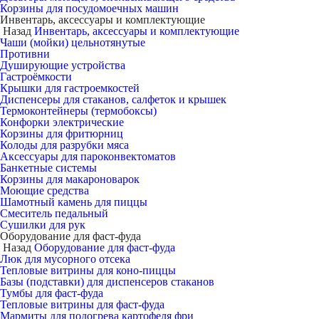
Корзины для посудомоечных машин
Инвентарь, аксессуары и комплектующие
Назад
Инвентарь, аксессуары и комплектующие
Чаши (мойки) цельнотянутые
Противни
Душирующие устройства
Гастроёмкости
Крышки для гастроемкостей
Диспенсеры для стаканов, салфеток и крышек
Термоконтейнеры (термобоксы)
Конфорки электрические
Корзины для фритюрниц
Колоды для разрубки мяса
Аксессуары для пароконвектоматов
Банкетные системы
Корзины для макароноварок
Моющие средства
Шамотный камень для пиццы
Смеситель педальный
Сушилки для рук
Оборудование для фаст-фуда
Назад
Оборудование для фаст-фуда
Люк для мусорного отсека
Тепловые витрины для коно-пиццы
Базы (подставки) для диспенсеров стаканов
Тумбы для фаст-фуда
Тепловые витрины для фаст-фуда
Мармиты для подогрева картофеля фри