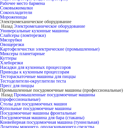
Рабочее место бармена
Соковыжималки
Сокоохладители
Мороженицы
Электромеханическое оборудование
Назад
Электромеханическое оборудование
Универсальные кухонные машины
Слайсеры (ломтерезки)
Мясорубки
Овощерезки
Картофелечистки электрические (промышленные)
Миксеры планетарные
Куттеры
Хлеборезки
Насадки для кухонных процессоров
Приводы к кухонным процессорам
Тестораскаточные машины для пиццы
Тестоделители-округлители теста
Пресс для пиццы
Промышленные посудомоечные машины (профессиональные)
Назад
Промышленные посудомоечные машины
(профессиональные)
Столы для посудомоечных машин
Купольные посудомоечные машины
Посудомоечные машины фронтальные
Посудомоечная машина для бара (стаканы)
Конвейерная посудомоечная машина (туннельная)
Дозаторы моющего, ополаскивающего средства