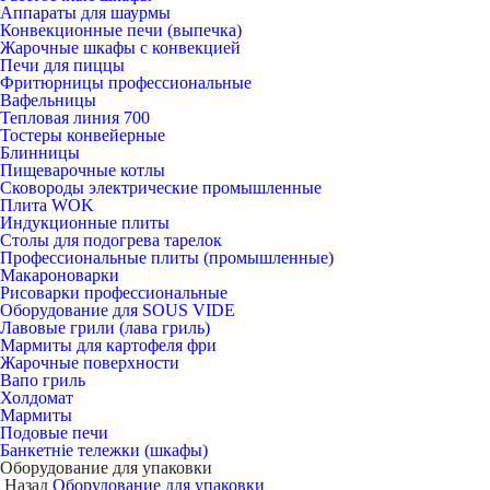
Аппараты для шаурмы
Конвекционные печи (выпечка)
Жарочные шкафы с конвекцией
Печи для пиццы
Фритюрницы профессиональные
Вафельницы
Тепловая линия 700
Тостеры конвейерные
Блинницы
Пищеварочные котлы
Сковороды электрические промышленные
Плита WOK
Индукционные плиты
Столы для подогрева тарелок
Профессиональные плиты (промышленные)
Макароноварки
Рисоварки профессиональные
Оборудование для SOUS VIDE
Лавовые грили (лава гриль)
Мармиты для картофеля фри
Жарочные поверхности
Вапо гриль
Холдомат
Мармиты
Подовые печи
Банкетніе тележки (шкафы)
Оборудование для упаковки
Назад
Оборудование для упаковки