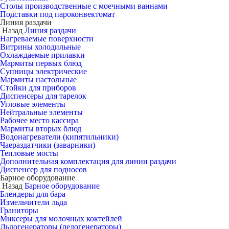
Столы производственные с моечными ваннами
Подставки под пароконвектомат
Линия раздачи
Назад
Линия раздачи
Нагреваемые поверхности
Витрины холодильные
Охлаждаемые прилавки
Мармиты первых блюд
Супницы электрические
Мармиты настольные
Стойки для приборов
Диспенсеры для тарелок
Угловые элементы
Нейтральные элементы
Рабочее место кассира
Мармиты вторых блюд
Водонагреватели (кипятильники)
Чаераздатчики (заварники)
Тепловые мосты
Дополнительная комплектация для линии раздачи
Диспенсер для подносов
Барное оборудование
Назад
Барное оборудование
Блендеры для бара
Измельчители льда
Граниторы
Миксеры для молочных коктейлей
Льдогенераторы (ледогенераторы)