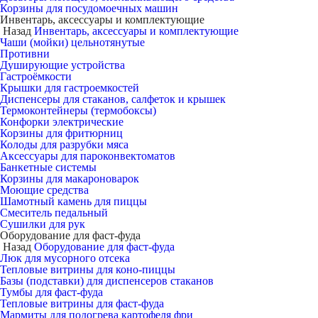
Корзины для посудомоечных машин
Инвентарь, аксессуары и комплектующие
Назад
Инвентарь, аксессуары и комплектующие
Чаши (мойки) цельнотянутые
Противни
Душирующие устройства
Гастроёмкости
Крышки для гастроемкостей
Диспенсеры для стаканов, салфеток и крышек
Термоконтейнеры (термобоксы)
Конфорки электрические
Корзины для фритюрниц
Колоды для разрубки мяса
Аксессуары для пароконвектоматов
Банкетные системы
Корзины для макароноварок
Моющие средства
Шамотный камень для пиццы
Смеситель педальный
Сушилки для рук
Оборудование для фаст-фуда
Назад
Оборудование для фаст-фуда
Люк для мусорного отсека
Тепловые витрины для коно-пиццы
Базы (подставки) для диспенсеров стаканов
Тумбы для фаст-фуда
Тепловые витрины для фаст-фуда
Мармиты для подогрева картофеля фри