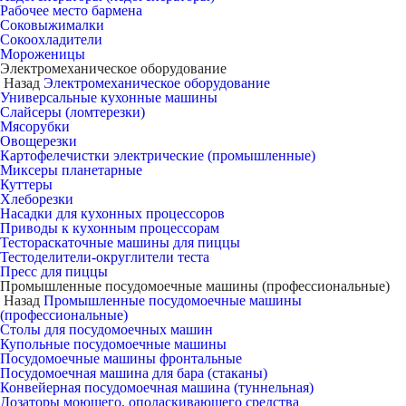
Рабочее место бармена
Соковыжималки
Сокоохладители
Мороженицы
Электромеханическое оборудование
Назад
Электромеханическое оборудование
Универсальные кухонные машины
Слайсеры (ломтерезки)
Мясорубки
Овощерезки
Картофелечистки электрические (промышленные)
Миксеры планетарные
Куттеры
Хлеборезки
Насадки для кухонных процессоров
Приводы к кухонным процессорам
Тестораскаточные машины для пиццы
Тестоделители-округлители теста
Пресс для пиццы
Промышленные посудомоечные машины (профессиональные)
Назад
Промышленные посудомоечные машины
(профессиональные)
Столы для посудомоечных машин
Купольные посудомоечные машины
Посудомоечные машины фронтальные
Посудомоечная машина для бара (стаканы)
Конвейерная посудомоечная машина (туннельная)
Дозаторы моющего, ополаскивающего средства