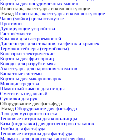
Корзины для посудомоечных машин
Инвентарь, аксессуары и комплектующие
Назад
Инвентарь, аксессуары и комплектующие
Чаши (мойки) цельнотянутые
Противни
Душирующие устройства
Гастроёмкости
Крышки для гастроемкостей
Диспенсеры для стаканов, салфеток и крышек
Термоконтейнеры (термобоксы)
Конфорки электрические
Корзины для фритюрниц
Колоды для разрубки мяса
Аксессуары для пароконвектоматов
Банкетные системы
Корзины для макароноварок
Моющие средства
Шамотный камень для пиццы
Смеситель педальный
Сушилки для рук
Оборудование для фаст-фуда
Назад
Оборудование для фаст-фуда
Люк для мусорного отсека
Тепловые витрины для коно-пиццы
Базы (подставки) для диспенсеров стаканов
Тумбы для фаст-фуда
Тепловые витрины для фаст-фуда
Мармиты для подогрева картофеля фри