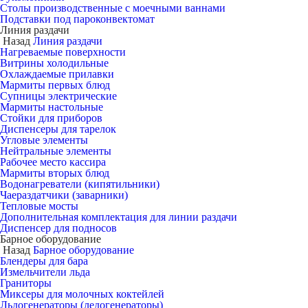
Столы производственные с моечными ваннами
Подставки под пароконвектомат
Линия раздачи
Назад
Линия раздачи
Нагреваемые поверхности
Витрины холодильные
Охлаждаемые прилавки
Мармиты первых блюд
Супницы электрические
Мармиты настольные
Стойки для приборов
Диспенсеры для тарелок
Угловые элементы
Нейтральные элементы
Рабочее место кассира
Мармиты вторых блюд
Водонагреватели (кипятильники)
Чаераздатчики (заварники)
Тепловые мосты
Дополнительная комплектация для линии раздачи
Диспенсер для подносов
Барное оборудование
Назад
Барное оборудование
Блендеры для бара
Измельчители льда
Граниторы
Миксеры для молочных коктейлей
Льдогенераторы (ледогенераторы)