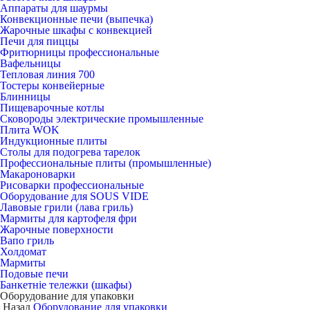
Аппараты для шаурмы
Конвекционные печи (выпечка)
Жарочные шкафы с конвекцией
Печи для пиццы
Фритюрницы профессиональные
Вафельницы
Тепловая линия 700
Тостеры конвейерные
Блинницы
Пищеварочные котлы
Сковороды электрические промышленные
Плита WOK
Индукционные плиты
Столы для подогрева тарелок
Профессиональные плиты (промышленные)
Макароноварки
Рисоварки профессиональные
Оборудование для SOUS VIDE
Лавовые грили (лава гриль)
Мармиты для картофеля фри
Жарочные поверхности
Вапо гриль
Холдомат
Мармиты
Подовые печи
Банкетніе тележки (шкафы)
Оборудование для упаковки
Назад
Оборудование для упаковки